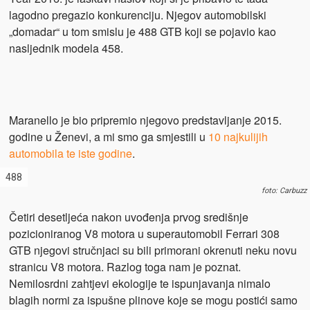
lagodno pregazio konkurenciju. Njegov automobilski
„domadar“ u tom smislu je 488 GTB koji se pojavio kao
nasljednik modela 458.
Maranello je bio pripremio njegovo predstavljanje 2015.
godine u Ženevi, a mi smo ga smjestili u
10 najkulijih
automobila te iste godine
.
488
foto: Carbuzz
Četiri desetljeća nakon uvođenja prvog središnje
pozicioniranog V8 motora u superautomobil Ferrari 308
GTB njegovi stručnjaci su bili primorani okrenuti neku novu
stranicu V8 motora. Razlog toga nam je poznat.
Nemilosrdni zahtjevi ekologije te ispunjavanja nimalo
blagih normi za ispušne plinove koje se mogu postići samo