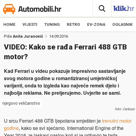
HOME
VIJESTI
TUNING
RETRO
EV-ZONA
OGLASNIK
Piše
Anita Juranović
14.09.2016
VIDEO: Kako se rađa Ferrari 488 GTB
motor?
Kad Ferrari u videu pokazuje impresivno sastavljanje
svog motora godine u romantiziranoj umjetničkoj
varijanti, onda to izgleda kao najveće remek djelo i
najbolja reklama. Ne pretjerujemo. Uvjerite se sami.
njegovo veličanstvo
foto: Carbuzz
U srcu Ferrari 488 GTB ljepotana smješten je
trenutni motor
godine
, kako se svi sjećamo. International Engine of the
Year 2016. je laskavi naslov koji si je pribavio te tada