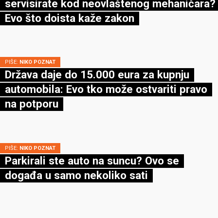
servisirate kod neovlaštenog mehaničara?
Evo što doista kaže zakon
PIŠE:
NIKO POZNAT
Država daje do 15.000 eura za kupnju
automobila: Evo tko može ostvariti pravo
na potporu
PIŠE:
NIKO POZNAT
Parkirali ste auto na suncu? Ovo se
događa u samo nekoliko sati