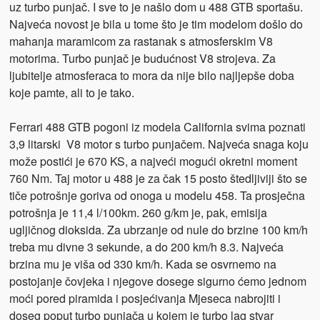
uz turbo punjač. I sve to je našlo dom u 488 GTB sportašu.
Najveća novost je bila u tome što je tim modelom došlo do
mahanja maramicom za rastanak s atmosferskim V8
motorima. Turbo punjač je budućnost V8 strojeva. Za
ljubitelje atmosferaca to mora da nije bilo najljepše doba
koje pamte, ali to je tako.
Ferrari 488 GTB pogoni iz modela California svima poznati
3,9 litarski V8 motor s turbo punjačem. Najveća snaga koju
može postići je 670 KS, a najveći mogući okretni moment
760 Nm. Taj motor u 488 je za čak 15 posto štedljiviji što se
tiče potrošnje goriva od onoga u modelu 458. Ta prosječna
potrošnja je 11,4 l/100km. 260 g/km je, pak, emisija
ugljičnog dioksida. Za ubrzanje od nule do brzine 100 km/h
treba mu divne 3 sekunde, a do 200 km/h 8.3. Najveća
brzina mu je viša od 330 km/h. Kada se osvrnemo na
postojanje čovjeka i njegove dosege sigurno ćemo jednom
moći pored piramida i posjećivanja Mjeseca nabrojiti i
doseg poput turbo punjača u kojem je turbo lag stvar