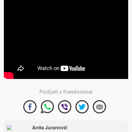
Podijeli s frendovima!
Anita Juranović