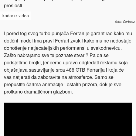
prošlosti.
kadar iz videa
foto: Carbuzz
I pored tog svog turbo punjača Ferrari je garantirao kako mu
dotični model ima pravi Ferrari zvuk i kako mu ne nedostaje
donošenje natjecateljskih performansi u svakodnevicu.
Zašto nabrajamo sve te poznate stvari? Pa da se
podsjetimo brojki, jer ćemo upravo odgledati reklamu koja
objašnjava sastavljanje srca 488 GTB Ferrarija i koja će
vas natjerati da zaboravite na atmosferce. Samo se
prepustite čarima animacije i ostalih prizora, dok je sve
protkano dramatičnom glazbom.