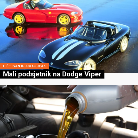
PIŠE:
IVAN IGLOO GLUHAK
Mali podsjetnik na Dodge Viper