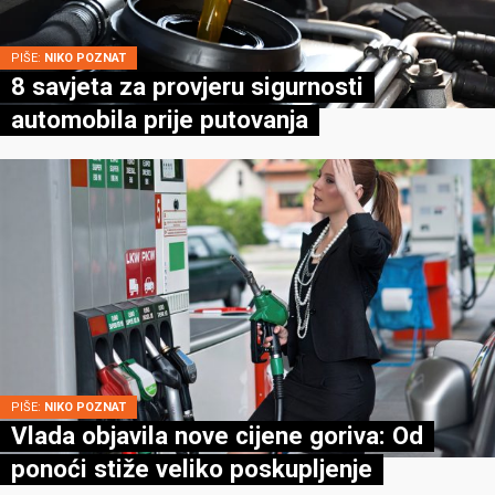
PIŠE:
NIKO POZNAT
8 savjeta za provjeru sigurnosti
automobila prije putovanja
PIŠE:
NIKO POZNAT
Vlada objavila nove cijene goriva: Od
ponoći stiže veliko poskupljenje