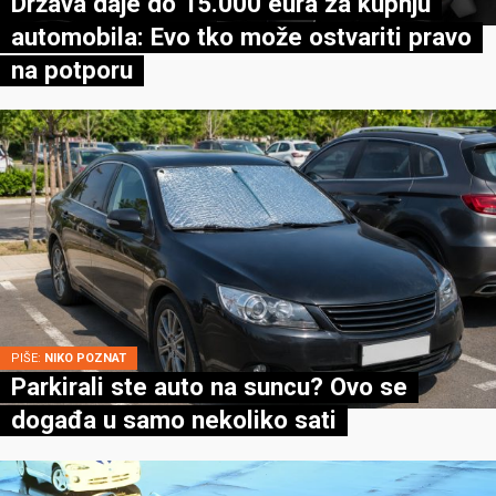
Država daje do 15.000 eura za kupnju
automobila: Evo tko može ostvariti pravo
na potporu
PIŠE:
NIKO POZNAT
Parkirali ste auto na suncu? Ovo se
događa u samo nekoliko sati