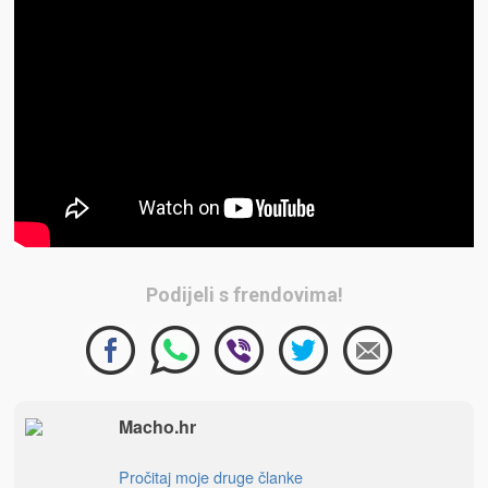
Podijeli s frendovima!
Macho.hr
Pročitaj moje druge članke