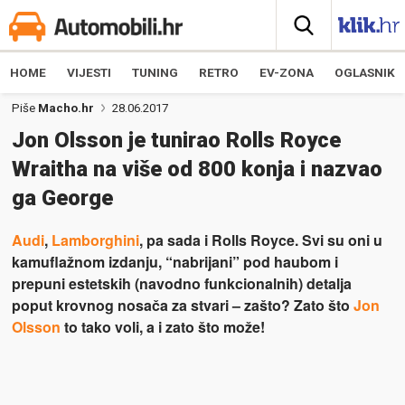
HOME
VIJESTI
TUNING
RETRO
EV-ZONA
OGLASNIK
Piše
Macho.hr
28.06.2017
Jon Olsson je tunirao Rolls Royce
Wraitha na više od 800 konja i nazvao
ga George
Audi
,
Lamborghini
, pa sada i Rolls Royce. Svi su oni u
kamuflažnom izdanju, “nabrijani” pod haubom i
prepuni estetskih (navodno funkcionalnih) detalja
poput krovnog nosača za stvari – zašto? Zato što
Jon
Olsson
to tako voli, a i zato što može!