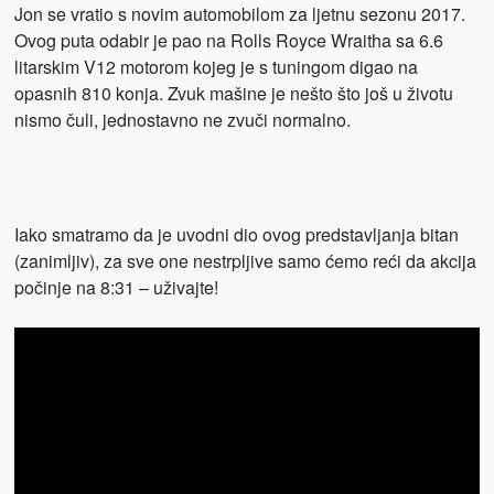
Jon se vratio s novim automobilom za ljetnu sezonu 2017.
Ovog puta odabir je pao na Rolls Royce Wraitha sa 6.6
litarskim V12 motorom kojeg je s tuningom digao na
opasnih 810 konja. Zvuk mašine je nešto što još u životu
nismo čuli, jednostavno ne zvuči normalno.
Iako smatramo da je uvodni dio ovog predstavljanja bitan
(zanimljiv), za sve one nestrpljive samo ćemo reći da akcija
počinje na 8:31 – uživajte!