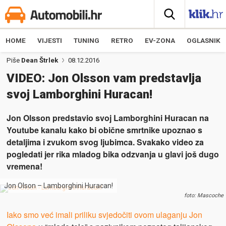
HOME
VIJESTI
TUNING
RETRO
EV-ZONA
OGLASNIK
Piše
Dean Štrlek
08.12.2016
VIDEO: Jon Olsson vam predstavlja
svoj Lamborghini Huracan!
Jon Olsson predstavio svoj Lamborghini Huracan na
Youtube kanalu kako bi obične smrtnike upoznao s
detaljima i zvukom svog ljubimca. Svakako video za
pogledati jer rika mladog bika odzvanja u glavi još dugo
vremena!
Jon Olson – Lamborghini Huracan!
foto: Mascoche
Iako smo već imali priliku svjedočiti ovom ulaganju Jon