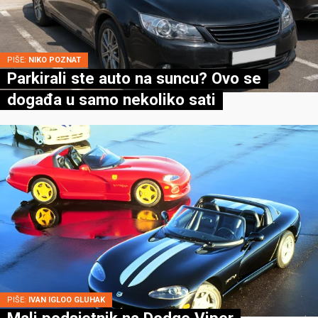
PIŠE:
NIKO POZNAT
Parkirali ste auto na suncu? Ovo se
događa u samo nekoliko sati
PIŠE:
IVAN IGLOO GLUHAK
Mali podsjetnik na Dodge Viper