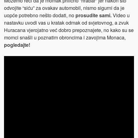
Možemo reći da je momak prilično “hrabar” jer nakon što
odvojite “siću” za ovakav automobil, nismo sigurni da je
uopće potrebno nešto dodati, no
prosudite sami.
Video u
nastavku uvodi vas u kratak odmak od svjetovnog, a zvuk
Huracana vjerojatno već dobro prepoznajete, no kako su se
momci snašli u poznatim obroncima i zavojima Monaca,
pogledajte!