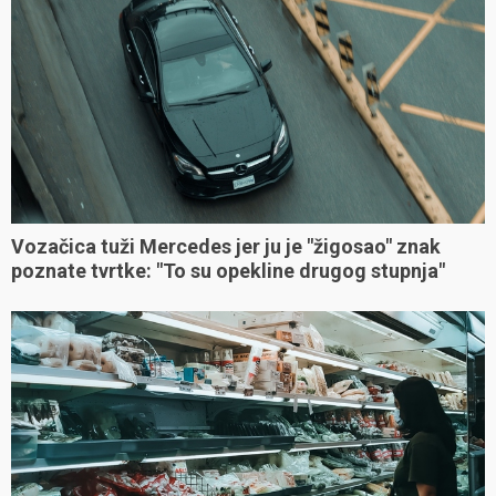
Vozačica tuži Mercedes jer ju je "žigosao" znak
poznate tvrtke: "To su opekline drugog stupnja"