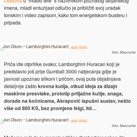
Olssona
u “mlado tele” s nazivnikom poznatog talijanskog
imena, mladi entuzijast odlučio je približiti svoj uradak
tonskim i video zapisom, kako tom energetskom busteru i
pripada.
Jon Olson – Lamborghini Huracan!
foto: Mascoche
Priča ide otprilike ovako; Lamborghini Huracan koji je
predstavio još prije Gumball 3000 natjecanja gdje je
javnost upoznao slikom i pričom, ovaj puta objašnjava
detaljnije zašto
krovna kutija, otkud ideja za dizajn
maskirne presvlake, prototip prtljažne kutije, snaga,
dorade na kočnicama, Akrapović ispušni sustav, nešto
više od 800 KS, bez promjene felgi, itd…
Jon Olson – Lamborghini Huracan!
foto: Mascoche