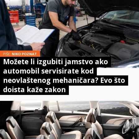
PIŠE:
NIKO POZNAT
Možete li izgubiti jamstvo ako
automobil servisirate kod
neovlaštenog mehaničara? Evo što
doista kaže zakon