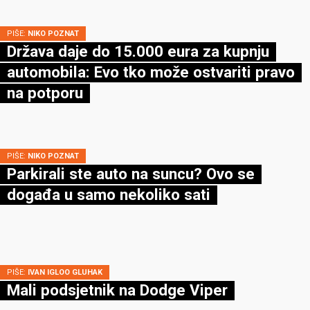
PIŠE:
NIKO POZNAT
Država daje do 15.000 eura za kupnju
automobila: Evo tko može ostvariti pravo
na potporu
PIŠE:
NIKO POZNAT
Parkirali ste auto na suncu? Ovo se
događa u samo nekoliko sati
PIŠE:
IVAN IGLOO GLUHAK
Mali podsjetnik na Dodge Viper