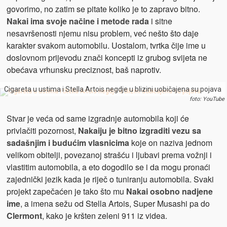
govorimo, no zatim se pitate koliko je to zapravo bitno.
Nakai ima svoje načine i metode rada
i sitne
nesavršenosti njemu nisu problem, već nešto što daje
karakter svakom automobilu. Uostalom, tvrtka čije ime u
doslovnom prijevodu znači koncepti iz grubog svijeta ne
obećava vrhunsku preciznost, baš naprotiv.
Cigareta u ustima i Stella Artois negdje u blizini uobičajena su pojava
foto: YouTube
Stvar je veća od same izgradnje automobila koji će
privlačiti pozornost,
Nakaiju je bitno izgraditi vezu sa
sadašnjim i budućim vlasnicima
koje on naziva jednom
velikom obitelji, povezanoj strašću i ljubavi prema vožnji i
vlastitim automobila, a eto dogodilo se i da mogu pronaći
zajednički jezik kada je riječ o tuniranju automobila. Svaki
projekt zapečaćen je tako što mu
Nakai osobno nadjene
ime
, a imena sežu od Stella Artois, Super Musashi pa do
Clermont
, kako je kršten zeleni 911 iz videa.