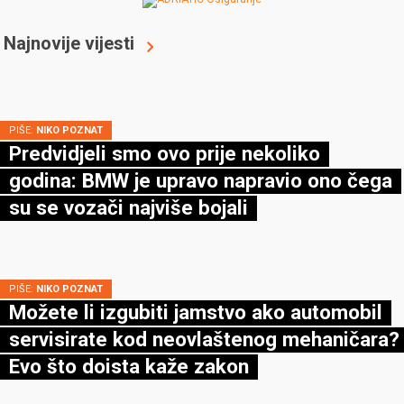
Najnovije vijesti
PIŠE:
NIKO POZNAT
Predvidjeli smo ovo prije nekoliko
godina: BMW je upravo napravio ono čega
su se vozači najviše bojali
PIŠE:
NIKO POZNAT
Možete li izgubiti jamstvo ako automobil
servisirate kod neovlaštenog mehaničara?
Evo što doista kaže zakon