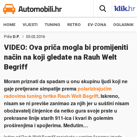
HOME
VIJESTI
TUNING
RETRO
EV-ZONA
OGLASNIK
Piše
D.P.
05.02.2016
VIDEO: Ova priča mogla bi promijeniti
način na koji gledate na Rauh Welt
Begriff
Moram priznati da spadam u onu skupinu ljudi koji ne
gaje pretjerane simpatije prema
polarizirajućim
radovima tuning tvrtke Rauh Welt Begriff
. Iskreno,
nisam se ni previše zanimao za njih jer u suštini nisam
obožavatelj činjenice da netko gura svoje prste u
prekrasne linije starih 911-ica i kvari ih golemim
proširenjima i spojlerima. Međutim…