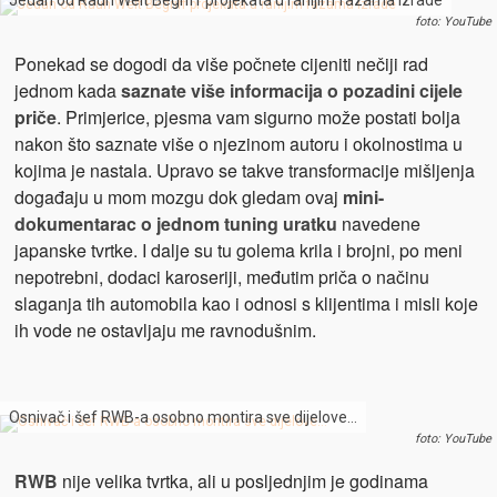
Jedan od Rauh Welt Begriff projekata u ranijim fazama izrade
foto: YouTube
Ponekad se dogodi da više počnete cijeniti nečiji rad
jednom kada
saznate više informacija o pozadini cijele
priče
. Primjerice, pjesma vam sigurno može postati bolja
nakon što saznate više o njezinom autoru i okolnostima u
kojima je nastala. Upravo se takve transformacije mišljenja
događaju u mom mozgu dok gledam ovaj
mini-
dokumentarac o jednom tuning uratku
navedene
japanske tvrtke. I dalje su tu golema krila i brojni, po meni
nepotrebni, dodaci karoseriji, međutim priča o načinu
slaganja tih automobila kao i odnosi s klijentima i misli koje
ih vode ne ostavljaju me ravnodušnim.
Osnivač i šef RWB-a osobno montira sve dijelove…
foto: YouTube
RWB
nije velika tvrtka, ali u posljednjim je godinama