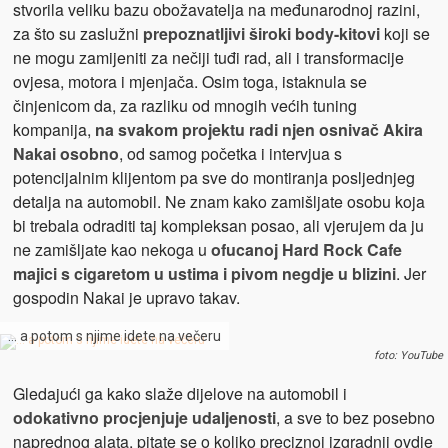
stvorila veliku bazu obožavatelja na međunarodnoj razini,
za što su zaslužni
prepoznatljivi široki body-kitovi
koji se
ne mogu zamijeniti za nečiji tuđi rad, ali i transformacije
ovjesa, motora i mjenjača. Osim toga, istaknula se
činjenicom da, za razliku od mnogih većih tuning
kompanija,
na svakom projektu radi njen osnivač Akira
Nakai osobno
, od samog početka i intervjua s
potencijalnim klijentom pa sve do montiranja posljednjeg
detalja na automobil. Ne znam kako zamišljate osobu koja
bi trebala odraditi taj kompleksan posao, ali vjerujem da ju
ne zamišljate kao nekoga u
ofucanoj Hard Rock Cafe
majici s cigaretom u ustima i pivom negdje u blizini
. Jer
gospodin Nakai je upravo takav.
… a potom s njime idete na večeru
foto: YouTube
Gledajući ga kako slaže dijelove na automobil i
odokativno procjenjuje udaljenosti
, a sve to bez posebno
naprednog alata, pitate se o koliko preciznoj izgradnji ovdje