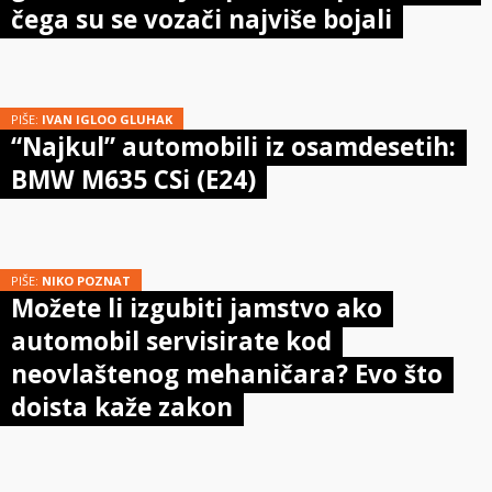
čega su se vozači najviše bojali
PIŠE:
IVAN IGLOO GLUHAK
“Najkul” automobili iz osamdesetih:
BMW M635 CSi (E24)
PIŠE:
NIKO POZNAT
Možete li izgubiti jamstvo ako
automobil servisirate kod
neovlaštenog mehaničara? Evo što
doista kaže zakon