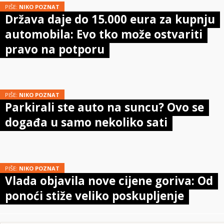
PIŠE:
NIKO POZNAT
Država daje do 15.000 eura za kupnju
automobila: Evo tko može ostvariti
pravo na potporu
PIŠE:
NIKO POZNAT
Parkirali ste auto na suncu? Ovo se
događa u samo nekoliko sati
PIŠE:
NIKO POZNAT
Vlada objavila nove cijene goriva: Od
ponoći stiže veliko poskupljenje