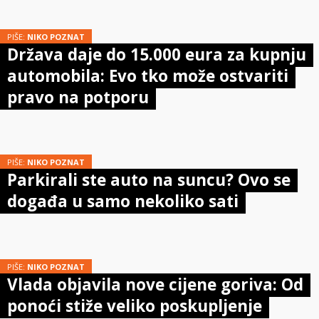
PIŠE:
NIKO POZNAT
Država daje do 15.000 eura za kupnju
automobila: Evo tko može ostvariti
pravo na potporu
PIŠE:
NIKO POZNAT
Parkirali ste auto na suncu? Ovo se
događa u samo nekoliko sati
PIŠE:
NIKO POZNAT
Vlada objavila nove cijene goriva: Od
ponoći stiže veliko poskupljenje