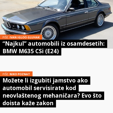
PIŠE:
IVAN IGLOO GLUHAK
“Najkul” automobili iz osamdesetih:
BMW M635 CSi (E24)
PIŠE:
NIKO POZNAT
Možete li izgubiti jamstvo ako
automobil servisirate kod
neovlaštenog mehaničara? Evo što
doista kaže zakon