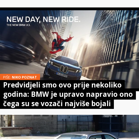
PIŠE:
NIKO POZNAT
Predvidjeli smo ovo prije nekoliko
godina: BMW je upravo napravio ono
čega su se vozači najviše bojali