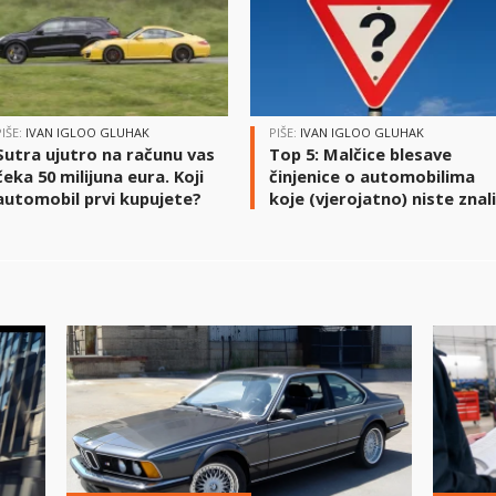
PIŠE:
IVAN IGLOO GLUHAK
PIŠE:
IVAN IGLOO GLUHAK
Sutra ujutro na računu vas
Top 5: Malčice blesave
čeka 50 milijuna eura. Koji
činjenice o automobilima
automobil prvi kupujete?
koje (vjerojatno) niste znal