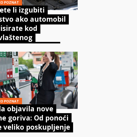
KO POZNAT
te li izgubiti
stvo ako automobil
isirate kod
vlaštenog
aničara? Evo što
sta kaže zakon
KO POZNAT
a objavila nove
ne goriva: Od ponoći
e veliko poskupljenje