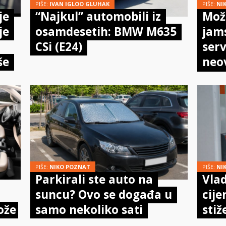
PIŠE:
IVAN IGLOO GLUHAK
PIŠE:
NI
je
“Najkul” automobili iz
Može
je
osamdesetih: BMW M635
jam
CSi (E24)
serv
še
neo
meh
doi
PIŠE:
NIKO POZNAT
PIŠE:
NI
Parkirali ste auto na
Vlad
suncu? Ovo se događa u
cije
ože
samo nekoliko sati
stiž