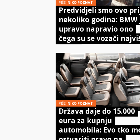
PIŠE:
NIKO POZNAT
Predvidjeli smo ovo pri
nekoliko godina: BMW 
upravo napravio ono
čega su se vozači najvi
bojali
PIŠE:
NIKO POZNAT
Država daje do 15.000
eura za kupnju
automobila: Evo tko m
ostvariti pravo na