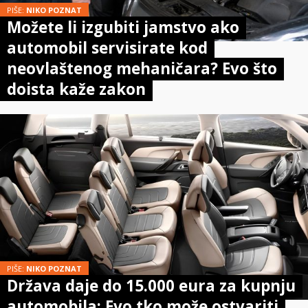
PIŠE:
NIKO POZNAT
Možete li izgubiti jamstvo ako
automobil servisirate kod
neovlaštenog mehaničara? Evo što
doista kaže zakon
PIŠE:
NIKO POZNAT
Država daje do 15.000 eura za kupnju
automobila: Evo tko može ostvariti