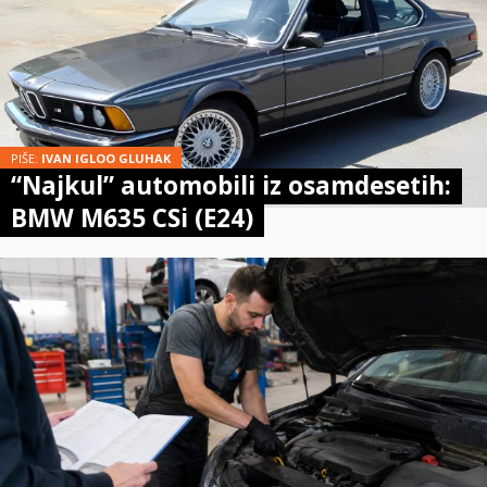
PIŠE:
IVAN IGLOO GLUHAK
“Najkul” automobili iz osamdesetih:
BMW M635 CSi (E24)