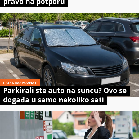
pravo na potporu
PIŠE:
NIKO POZNAT
Parkirali ste auto na suncu? Ovo se
događa u samo nekoliko sati