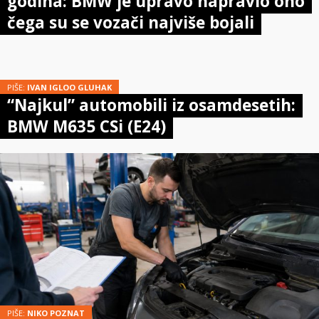
godina: BMW je upravo napravio ono
čega su se vozači najviše bojali
PIŠE:
IVAN IGLOO GLUHAK
“Najkul” automobili iz osamdesetih:
BMW M635 CSi (E24)
PIŠE:
NIKO POZNAT