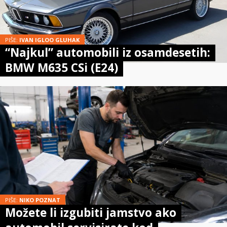
PIŠE:
IVAN IGLOO GLUHAK
“Najkul” automobili iz osamdesetih:
BMW M635 CSi (E24)
PIŠE:
NIKO POZNAT
Možete li izgubiti jamstvo ako