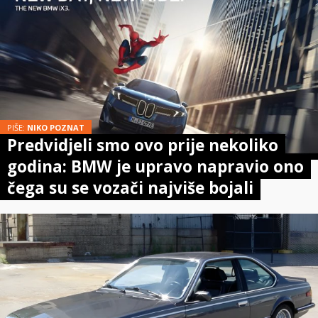
PIŠE:
NIKO POZNAT
Predvidjeli smo ovo prije nekoliko
godina: BMW je upravo napravio ono
čega su se vozači najviše bojali