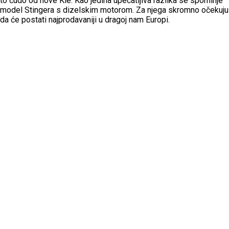
to čudo od nove Kie. Kao jedina upečatljiva razlika se spominje
model Stingera s dizelskim motorom. Za njega skromno očekuju
da će postati najprodavaniji u dragoj nam Europi.