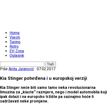
Home
Vijesti
Tuning
Retro
EV-Zona
Oglasnik
Piše
Anita Juranović
07.02.2017
Kia Stinger potvrđena i u europskoj verziji
Kia Stinger neće biti samo tamo neka revolucionarna
limuzina za „kiaste“ razmjere, nego i model automobila koji
ipak dolazi i na europsko tržište pa saznajmo hoće li
sadržavati neke promjene.