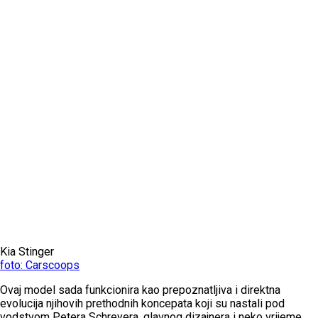
Kia Stinger
foto: Carscoops
Ovaj model sada funkcionira kao prepoznatljiva i direktna
evolucija njihovih prethodnih koncepata koji su nastali pod
vodstvom Petera Schreyera, glavnog dizajnera i neko vrijeme