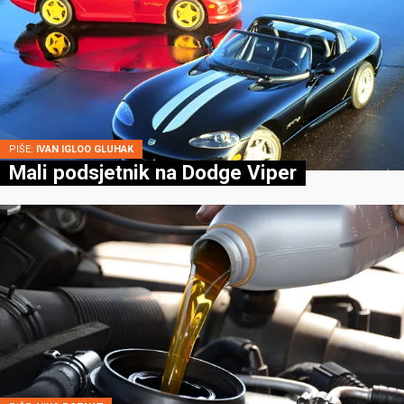
PIŠE:
IVAN IGLOO GLUHAK
Mali podsjetnik na Dodge Viper