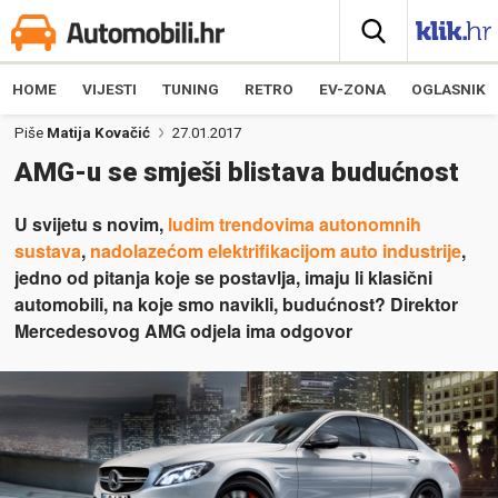
HOME
VIJESTI
TUNING
RETRO
EV-ZONA
OGLASNIK
Piše
Matija Kovačić
27.01.2017
AMG-u se smješi blistava budućnost
U svijetu s novim,
ludim trendovima autonomnih
sustava
,
nadolazećom elektrifikacijom auto industrije
,
jedno od pitanja koje se postavlja, imaju li klasični
automobili, na koje smo navikli, budućnost? Direktor
Mercedesovog AMG odjela ima odgovor