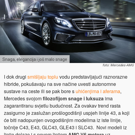
Snaga, elegancija i još malo snage
foto: Mercedes-AMG
I dok drugi
smišljaju toplu
vodu predstavljajući raznorazne
hibride, pokušavaju na sve načine uvesti autonomne
sustave na ceste ili se pak bore s
uhićenjima i aferama
,
Mercedes svojom
filozofijom snage i luksuza
ima
zagarantiranu svjetlu budućnost. Za ovakav trend rasta
zasigurno je zaslužan prošlogodišnji uspjeh linije 43, a koji
će biti nadopunjen ovogodišnjim modelima iz iste linije,
točnije C43, E43, GLC43, GLE43 i SLC43. Novi modeli iz
linije dolaze i s novom linijom
AMG V6 motora
uz