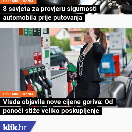
PIŠE:
NIKO POZNAT
8 savjeta za provjeru sigurnosti
automobila prije putovanja
PIŠE:
NIKO POZNAT
Vlada objavila nove cijene goriva: Od
ponoći stiže veliko poskupljenje