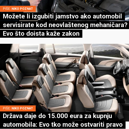
PIŠE:
NIKO POZNAT
Možete li izgubiti jamstvo ako automobil
servisirate kod neovlaštenog mehaničara?
Evo što doista kaže zakon
PIŠE:
NIKO POZNAT
Država daje do 15.000 eura za kupnju
automobila: Evo tko može ostvariti pravo