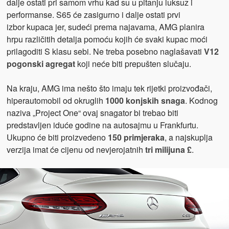
dalje ostati pri samom vrhu kad su u pitanju luksuz i
performanse. S65 će zasigurno i dalje ostati prvi
izbor kupaca jer, sudeći prema najavama, AMG planira
hrpu različitih detalja pomoću kojih će svaki kupac moći
prilagoditi S klasu sebi. Ne treba posebno naglašavati
V12
pogonski agregat
koji neće biti prepušten slučaju.
Na kraju, AMG ima nešto što imaju tek rijetki proizvođači,
hiperautomobil od okruglih
1000 konjskih snaga
. Kodnog
naziva „Project One“ ovaj snagator bi trebao biti
predstavljen iduće godine na autosajmu u Frankfurtu.
Ukupno će biti proizvedeno
150 primjeraka
, a najskuplja
verzija imat će cijenu od nevjerojatnih
tri milijuna £
.