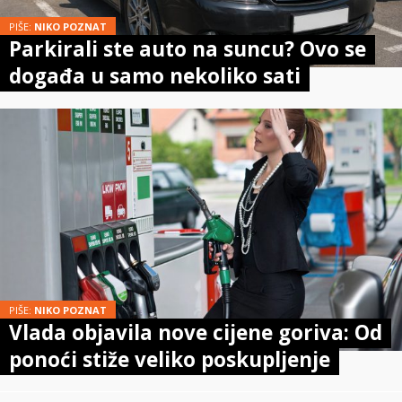
PIŠE:
NIKO POZNAT
Parkirali ste auto na suncu? Ovo se
događa u samo nekoliko sati
PIŠE:
NIKO POZNAT
Vlada objavila nove cijene goriva: Od
ponoći stiže veliko poskupljenje