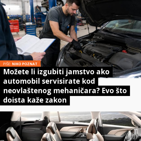
PIŠE:
NIKO POZNAT
Možete li izgubiti jamstvo ako
automobil servisirate kod
neovlaštenog mehaničara? Evo što
doista kaže zakon