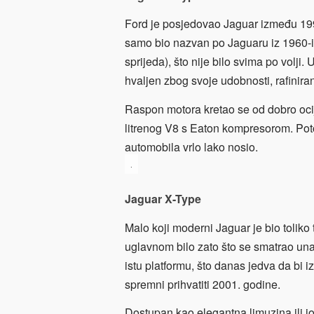
Ford je posjedovao Jaguar između 1990
samo bio nazvan po Jaguaru iz 1960-i
sprijeda), što nije bilo svima po volji.
hvaljen zbog svoje udobnosti, rafiniranos
Raspon motora kretao se od dobro ocije
litrenog V8 s Eaton kompresorom. Poto
automobila vrlo lako nosio.
.
Jaguar X-Type
Malo koji moderni Jaguar je bio toliko t
uglavnom bilo zato što se smatrao un
istu platformu, što danas jedva da bi iz
spremni prihvatiti 2001. godine.
Dostupan kao elegantna limuzina ili j