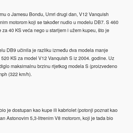
 filmu o Jamesu Bondu, Umri drugi dan, V12 Vanquish
trenim motorom koji se također nudio u modelu DB7. S 460
je za 40 KS veća nego u starijem i užem kupeu, što je
elu DB9 učinila je razliku između dva modela manje
a 520 KS za model V12 Vanquish S iz 2004. godine. Uz
odiglo maksimalnu brzinu rijetkog modela S (proizvedeno
mph (322 km/h).
bio je dostupan kao kupe ili kabriolet (potonji poznat kao
tan Astonovim 5,3-litrenim V8 motorom, koji je tada bio