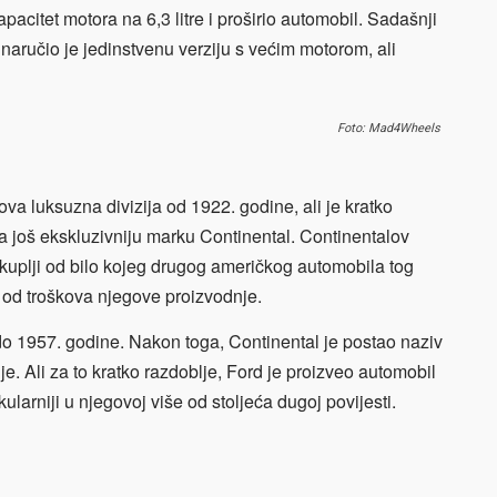
acitet motora na 6,3 litre i proširio automobil. Sadašnji
, naručio je jedinstvenu verziju s većim motorom, ali
Foto: Mad4Wheels
va luksuzna divizija od 1922. godine, ali je kratko
a još ekskluzivniju marku Continental. Continentalov
o skuplji od bilo kojeg drugog američkog automobila tog
i od troškova njegove proizvodnje.
o 1957. godine. Nakon toga, Continental je postao naziv
ije. Ali za to kratko razdoblje, Ford je proizveo automobil
ularniji u njegovoj više od stoljeća dugoj povijesti.