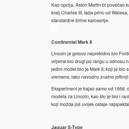
Kao opcija, Aston Martin bi povećao kap
kralj Charles III, tada princ od Walesa
standardne širine karoserije.
.
Continental Mark II
Lincoln je gotovo neprekidno bio Fordo
vrijeme bio drugi po rangu u odnosu n
jedini model bio je Mark II, koji je bi
vremena, iako navodno znatno jeftinij
Eksperiment je trajao samo od 1956. d
modela za Lincoln, kao što je bio i ran
koji možda još uvijek ostaje najspektak
Jaguar S-Type