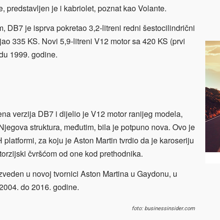
 predstavljen je i kabriolet, poznat kao Volante.
DB7 je isprva pokretao 3,2-litreni redni šestocilindrični
jao 335 KS. Novi 5,9-litreni V12 motor sa 420 KS (prvi
du 1999. godine.
na verzija DB7 i dijelio je V12 motor ranijeg modela,
jegova struktura, međutim, bila je potpuno nova. Ovo je
platformi, za koju je Aston Martin tvrdio da je karoseriju
 torzijski čvršćom od one kod prethodnika.
izveden u novoj tvornici Aston Martina u Gaydonu, u
 2004. do 2016. godine.
foto: businessinsider.com