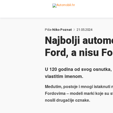
Piše
Niko Poznat
21.05.2024
Najbolji automo
Ford, a nisu F
U 120 godina od svog osnutka, 
vlastitim imenom.
Međutim, postoje i mnogi istaknuti
Fordovima – modeli marki koje su stv
nosili drugačije oznake.