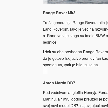
.
Range Rover Mk3
Treća generacija Range Rovera bila j
Land Roverom, iako je većina razvoj
a. Rane verzije stoga su imale BMW mo
jedinice.
I dok su oba prethodna Range Rovera bi
da je gotovo isključivo promoviran ka
spomenuta, ipak je bila izuzetna.
.
Aston Martin DB7
Pod vodstvom anglofila Henryja Forda 
Martinu, a 1993. godine preuzeo je pot
svoj novi model DB7, najavljujući nov