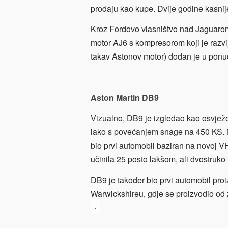
prodaju kao kupe. Dvije godine kasnije,
Kroz Fordovo vlasništvo nad Jaguarom, 
motor AJ6 s kompresorom koji je razvi
takav Astonov motor) dodan je u ponu
Aston Martin DB9
Vizualno, DB9 je izgledao kao osvježe
iako s povećanjem snage na 450 KS. N
bio prvi automobil baziran na novoj VH 
učinila 25 posto lakšom, ali dvostruko
DB9 je također bio prvi automobil pro
Warwickshireu, gdje se proizvodio od
.