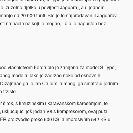
oje izuzetno rijetko u povijesti Jaguara), a u jednom
 manje od 20.000 funti. Bio je to najprodavaniji Jaguarov
sti na način na koji je mogao, i bio je napušten bez
n pod vlasništvom Forda bio je zamjena za model S-Type,
ethodnog modela, iako je zadržao neke od osnovnih
 Dizajnirao ga je Ian Callum, a mnogi ga smatraju jednim
 tržište.
r širok, s limuzinskim i karavanskom karoserijom, te
, uključujući još jedan V8 s kompresorom, ovaj puta
XFR proizvodio preko 500 KS, a impresivnih 542 KS u