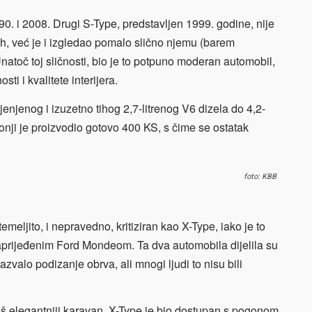
. i 2008. Drugi S-Type, predstavljen 1999. godine, nije
h, već je i izgledao pomalo slično njemu (barem
 Unatoč toj sličnosti, bio je to potpuno moderan automobil,
ti i kvalitete interijera.
njenog i izuzetno tihog 2,7-litrenog V6 dizela do 4,2-
nji je proizvodio gotovo 400 KS, s čime se ostatak
foto: KBB
emeljito, i nepravedno, kritiziran kao X-Type, iako je to
aprijeđenim Ford Mondeom. Ta dva automobila dijelila su
azvalo podizanje obrva, ali mnogi ljudi to nisu bili
oš elegantniji karavan, X-Type je bio dostupan s pogonom