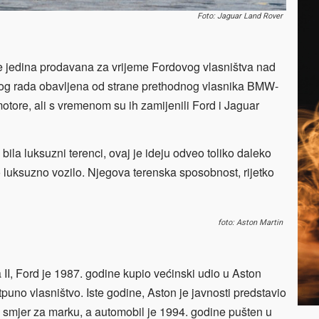
Foto: Jaguar Land Rover
e jedina prodavana za vrijeme Fordovog vlasništva nad
nog rada obavljena od strane prethodnog vlasnika BMW-
tore, ali s vremenom su ih zamijenili Ford i Jaguar
la luksuzni terenci, ovaj je ideju odveo toliko daleko
o luksuzno vozilo. Njegova terenska sposobnost, rijetko
foto: Aston Martin
II, Ford je 1987. godine kupio većinski udio u Aston
puno vlasništvo. Iste godine, Aston je javnosti predstavio
i smjer za marku, a automobil je 1994. godine pušten u