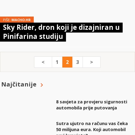
PIŠE:
MACHO.HR
Sky Rider, dron koji je dizajniran u
Pinifarina studiju
<
1
2
3
>
Najčitanije
8 savjeta za provjeru sigurnosti
automobila prije putovanja
Sutra ujutro na računu vas čeka
50 milijuna eura. Koji automobil