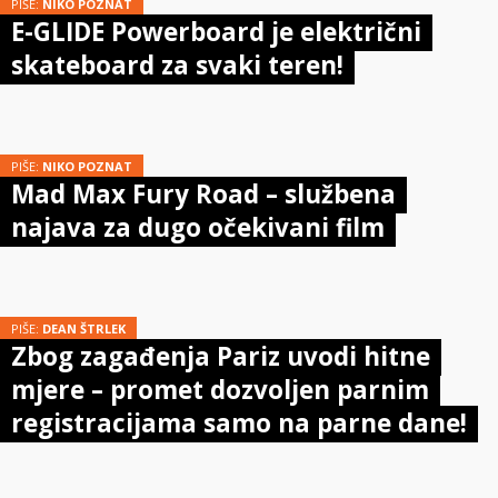
PIŠE:
NIKO POZNAT
E-GLIDE Powerboard je električni
skateboard za svaki teren!
PIŠE:
NIKO POZNAT
Mad Max Fury Road – službena
najava za dugo očekivani film
PIŠE:
DEAN ŠTRLEK
Zbog zagađenja Pariz uvodi hitne
mjere – promet dozvoljen parnim
registracijama samo na parne dane!