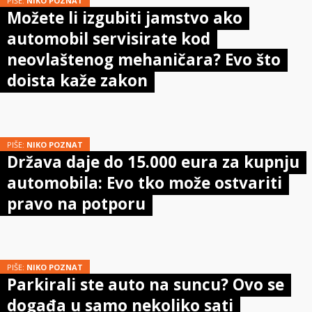
PIŠE:
NIKO POZNAT
Možete li izgubiti jamstvo ako
automobil servisirate kod
neovlaštenog mehaničara? Evo što
doista kaže zakon
PIŠE:
NIKO POZNAT
Država daje do 15.000 eura za kupnju
automobila: Evo tko može ostvariti
pravo na potporu
PIŠE:
NIKO POZNAT
Parkirali ste auto na suncu? Ovo se
događa u samo nekoliko sati