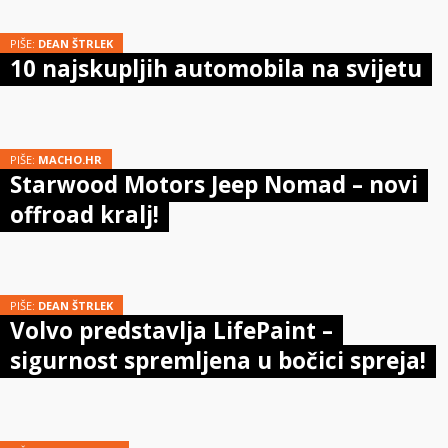
PIŠE:
DEAN ŠTRLEK
10 najskupljih automobila na svijetu
PIŠE:
MACHO.HR
Starwood Motors Jeep Nomad – novi
offroad kralj!
PIŠE:
DEAN ŠTRLEK
Volvo predstavlja LifePaint –
sigurnost spremljena u bočici spreja!