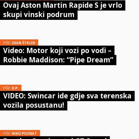
Ovaj Aston Martin Rapide S je vrlo
skupi vinski podrum
PIŠE:
DEAN ŠTRLEK
Video: Motor koji vozi po vodi –
Robbie Maddison: “Pipe Dream”
PIŠE:
D.P.
VIDEO: Swincar ide gdje sva terenska
vozila posustanu!
PIŠE:
NIKO POZNAT