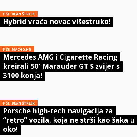
PIŠE:
DEAN ŠTRLEK
Hybrid vraća novac višestruko!
PIŠE:
MACHO.HR
Mercedes AMG i Cigarette Racing
kreirali 50′ Marauder GT S zvijer s
3100 konja!
PIŠE:
DEAN ŠTRLEK
Porsche high-tech navigacija za
“retro” vozila, koja ne strši kao šaka u
oko!