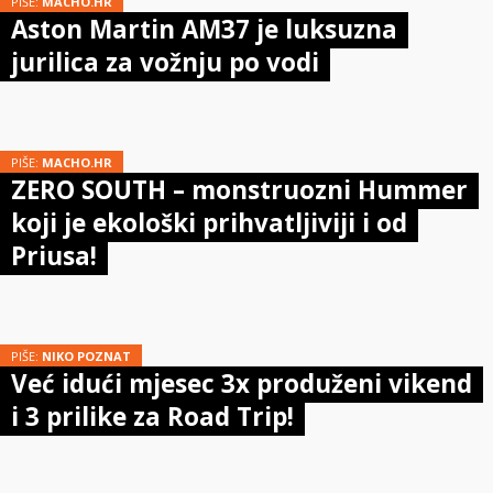
PIŠE:
MACHO.HR
Aston Martin AM37 je luksuzna
jurilica za vožnju po vodi
PIŠE:
MACHO.HR
ZERO SOUTH – monstruozni Hummer
koji je ekološki prihvatljiviji i od
Priusa!
PIŠE:
NIKO POZNAT
Već idući mjesec 3x produženi vikend
i 3 prilike za Road Trip!