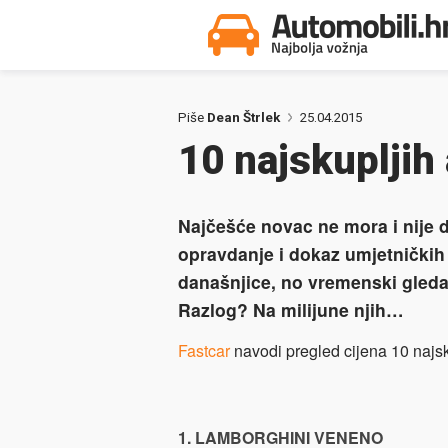
Piše
Dean Štrlek
25.04.2015
10 najskupljih
Najčešće novac ne mora i nije 
opravdanje i dokaz umjetničkih 
današnjice, no vremenski gledaj
Razlog? Na milijune njih…
Fastcar
navodi pregled cijena 10 najs
1. LAMBORGHINI VENENO