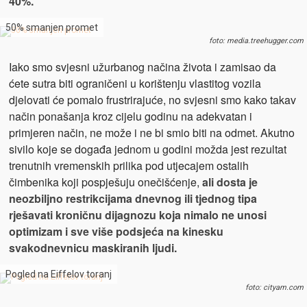
40%.
50% smanjen promet
foto: media.treehugger.com
Iako smo svjesni užurbanog načina života i zamisao da
ćete sutra biti ograničeni u korištenju vlastitog vozila
djelovati će pomalo frustrirajuće, no svjesni smo kako takav
način ponašanja kroz cijelu godinu na adekvatan i
primjeren način, ne može i ne bi smio biti na odmet. Akutno
sivilo koje se događa jednom u godini možda jest rezultat
trenutnih vremenskih prilika pod utjecajem ostalih
čimbenika koji pospješuju onečišćenje,
ali dosta je
neozbiljno restrikcijama dnevnog ili tjednog tipa
rješavati kroničnu dijagnozu koja nimalo ne unosi
optimizam i sve više podsjeća na kinesku
svakodnevnicu maskiranih ljudi.
Pogled na Eiffelov toranj
foto: cityam.com