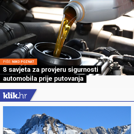
PIŠE:
NIKO POZNAT
8 savjeta za provjeru sigurnosti
automobila prije putovanja