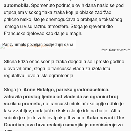
automobila.
Spomenuto područje ovih dana našlo se pod
utjecajem visokog tlaka zraka koji je oblake zadržao
prilično nisko, što je onemogućavalo probijanje toksičnog
smoga u višu razinu atmosfere. Stoga je sjeverni dio
Francuske djelovao kao da je u magli.
Pariz, nimalo poželjan posljednjih dana
foto: francetvinfo.fr
Slična kriza onečišćenja zraka dogodila se i prošle godine
u ovo vrijeme, stoga je francuska vlada zauzela istu
regulativu i uvela ista ograničenja.
Stoga je
Anne Hidalgo, pariška gradonačelnica,
zatražila prošlog tjedna od vlade da se ograniči broj
vozila u prometu,
no francuski ministar ekologije odbio je
takav zahtjev, nadajući se kako stanje ide na bolje. Ali u
subotu je njezin zahtjev ipak prihvaćen.
Kako navodi The
Guardian, ova brza reakcija smanjila je onečišćenje za