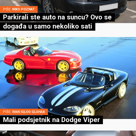
PIŠE:
NIKO POZNAT
Parkirali ste auto na suncu? Ovo se
događa u samo nekoliko sati
PIŠE:
IVAN IGLOO GLUHAK
Mali podsjetnik na Dodge Viper