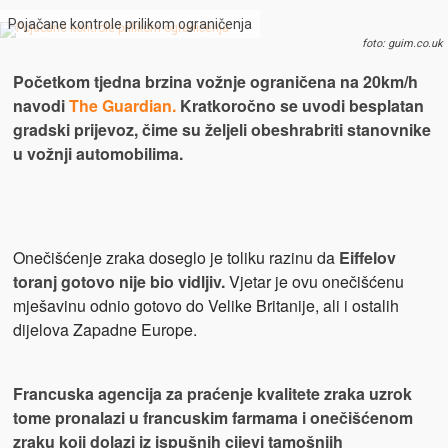
Pojačane kontrole prilikom ograničenja
foto: guim.co.uk
Početkom tjedna brzina vožnje ograničena na 20km/h
navodi
The Guardian.
Kratkoročno se uvodi besplatan
gradski prijevoz, čime su željeli obeshrabriti stanovnike
u vožnji automobilima.
Onečišćenje zraka doseglo je toliku razinu da
Eiffelov
toranj gotovo nije bio vidljiv.
Vjetar je ovu onečišćenu
mješavinu odnio gotovo do Velike Britanije, ali i ostalih
dijelova Zapadne Europe.
Francuska agencija za praćenje kvalitete zraka uzrok
tome pronalazi u francuskim farmama i onečišćenom
zraku koji dolazi iz ispušnih cijevi tamošnjih