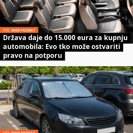
PIŠE:
NIKO POZNAT
Država daje do 15.000 eura za kupnju
automobila: Evo tko može ostvariti
pravo na potporu
PIŠE:
NIKO POZNAT