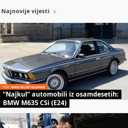
Najnovije vijesti
PIŠE:
IVAN IGLOO GLUHAK
“Najkul” automobili iz osamdesetih:
BMW M635 CSi (E24)