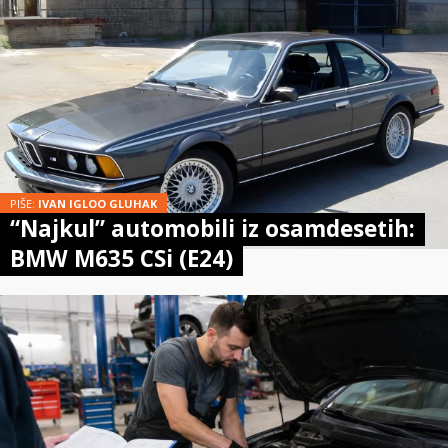
PIŠE:
IVAN IGLOO GLUHAK
“Najkul” automobili iz osamdesetih:
BMW M635 CSi (E24)