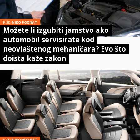
PIŠE:
NIKO POZNAT
Možete li izgubiti jamstvo ako
automobil servisirate kod
neovlaštenog mehaničara? Evo što
doista kaže zakon
PIŠE:
NIKO POZNAT