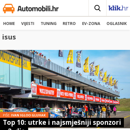
HOME
VIJESTI
TUNING
RETRO
EV-ZONA
OGLASNIK
isus
PIŠE:
IVAN IGLOO GLUHAK
Top 10: utrke i najsmješniji sponzori