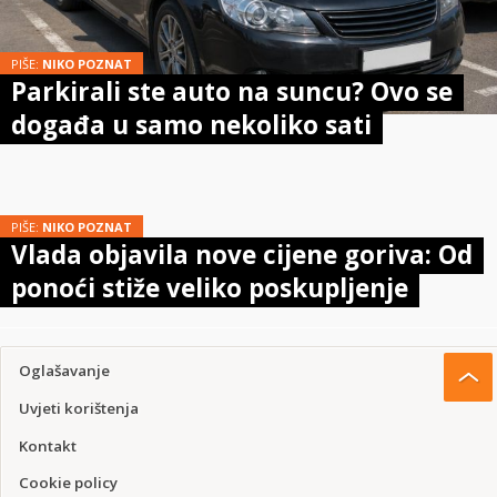
PIŠE:
NIKO POZNAT
Parkirali ste auto na suncu? Ovo se
događa u samo nekoliko sati
PIŠE:
NIKO POZNAT
Vlada objavila nove cijene goriva: Od
ponoći stiže veliko poskupljenje
Oglašavanje
Uvjeti korištenja
Kontakt
Cookie policy