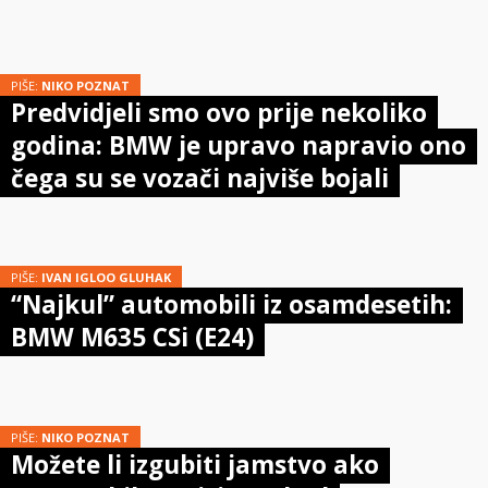
PIŠE:
NIKO POZNAT
Predvidjeli smo ovo prije nekoliko
godina: BMW je upravo napravio ono
čega su se vozači najviše bojali
PIŠE:
IVAN IGLOO GLUHAK
“Najkul” automobili iz osamdesetih:
BMW M635 CSi (E24)
PIŠE:
NIKO POZNAT
Možete li izgubiti jamstvo ako