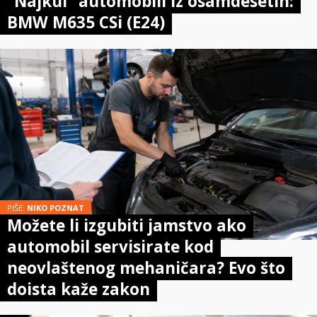
“Najkul” automobili iz osamdesetih:
BMW M635 CSi (E24)
PIŠE:
NIKO POZNAT
Možete li izgubiti jamstvo ako
automobil servisirate kod
neovlaštenog mehaničara? Evo što
doista kaže zakon