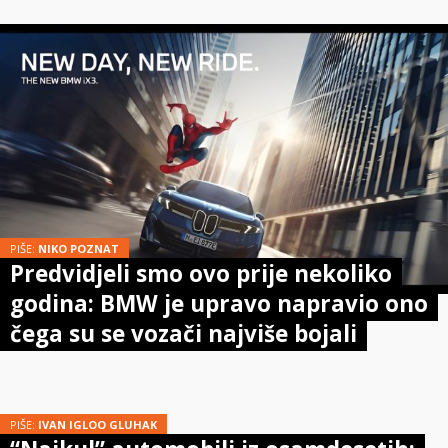
PIŠE:
NIKO POZNAT
Predvidjeli smo ovo prije nekoliko
godina: BMW je upravo napravio ono
čega su se vozači najviše bojali
PIŠE:
IVAN IGLOO GLUHAK