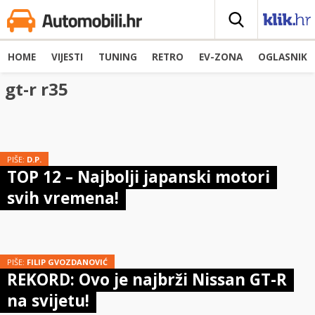
HOME
VIJESTI
TUNING
RETRO
EV-ZONA
OGLASNIK
gt-r r35
PIŠE:
D.P.
TOP 12 – Najbolji japanski motori
svih vremena!
PIŠE:
FILIP GVOZDANOVIĆ
REKORD: Ovo je najbrži Nissan GT-R
na svijetu!