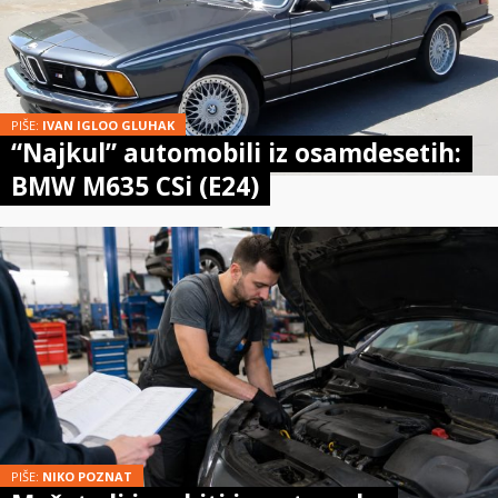
PIŠE:
IVAN IGLOO GLUHAK
“Najkul” automobili iz osamdesetih:
BMW M635 CSi (E24)
PIŠE:
NIKO POZNAT