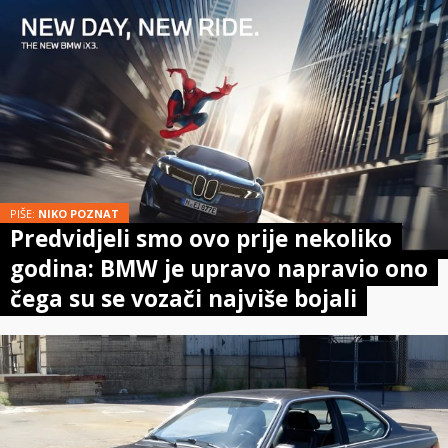
PIŠE:
NIKO POZNAT
Predvidjeli smo ovo prije nekoliko
godina: BMW je upravo napravio ono
čega su se vozači najviše bojali