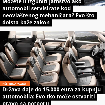
Možete li izgubiti jamstvo ako
automobil servisirate kod
neovlaštenog mehaničara? Evo što
doista kaže zakon
PIŠE:
NIKO POZNAT
Država daje do 15.000 eura za kupnju
automobila: Evo tko može ostvariti
pravo na potporu