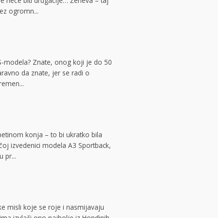
e neće biti drugačije… Ženeva – taj
 bez ogromn...
RS-modela? Znate, onog koji je do 50
avno da znate, jer se radi o
remen...
etinom konja – to bi ukratko bila
ačoj izvedenici modela A3 Sportback,
 pr...
e misli koje se roje i nasmijavaju
ma izvlači ono najbolje iz Hondinih