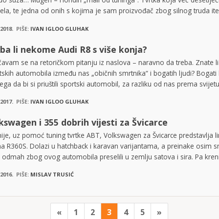
la, te jedna od onih s kojima je sam proizvođač zbog silnog truda itek
.2018.
PIŠE:
IVAN IGLOO GLUHAK
ba li nekome Audi R8 s više konja?
ičavam se na retoričkom pitanju iz naslova – naravno da treba. Znate l
tskih automobila između nas „običnih smrtnika“ i bogatih ljudi? Bogati l
ega da bi si priuštili sportski automobil, za razliku od nas prema svijetu
.2017.
PIŠE:
IVAN IGLOO GLUHAK
kswagen i 355 dobrih vijesti za Švicarce
ije, uz pomoć tuning tvrtke ABT, Volkswagen za Švicarce predstavlja li
a R360S. Dolazi u hatchback i karavan varijantama, a preinake osim 
e odmah zbog ovog automobila preselili u zemlju satova i sira. Pa kre
.2016.
PIŠE:
MISLAV TRUSIĆ
«
1
2
3
4
5
»