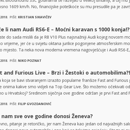
ekt Bloodhound SSC godinama se razvijao u Velikoj Britaniji, a cilj mu 
sno 1609 km/h. No, financijske poteškoće su mu presudile pa je završio
.2018.
PIŠE:
KRISTIAN SIKAVIČEV
že li nam Audi RS6-E – Moćni karavan s 1000 konja!?
ste do sada mislili da je R8 V10 Plus najsnažniji Audi kojeg novcem mož
ko vrijeme, jer će u svijetu oktana jurilice pogonjene atmosferskim 
o mjesto. Ta neka nova moderna vremena nagovješćuje i Audi RS6-E, m
.2018.
PIŠE:
NIKO POZNAT
t and Furious Live – Brzi i Žestoki o automobilima?
a koja se bavi stvaranjem izrazito popularne franšize Fast and Furious
ne onima kakve smo vidjeli na Top Gear Live. Što možemo očekivati od
mo u Hrvatskoj? Sredinom siječnja ove godine održan je prvi Fast and Fu
.2018.
PIŠE:
FILIP GVOZDANOVIĆ
 nam sve ove godine donosi Ženeva?
vno, pitanje je retoričko, jer nam Ženeva kao jedan od najvažnijih sa