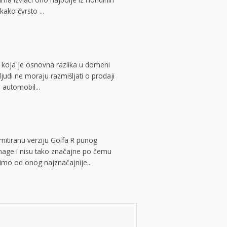
ako čvrsto ...
i koja je osnovna razlika u domeni
judi ne moraju razmišljati o prodaji
 automobil...
mitiranu verziju Golfa R punog
snage i nisu tako značajne po čemu
nimo od onog najznačajnije...