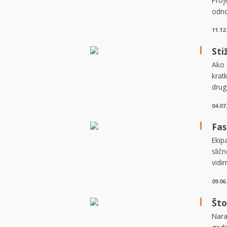
Proj
odno
11.12
Sti
Ako 
krat
drug
04.07
Fas
Ekip
slič
vidi
09.06
Što
Nara