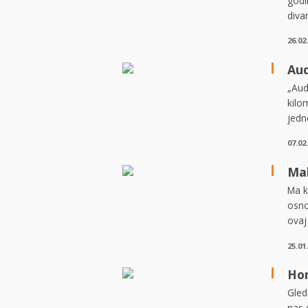
godi
diva
26.02
Aud
„Aud
kilo
jedn
07.02
Mal
Ma k
osno
ovaj
25.01
Hon
Gled
nas 