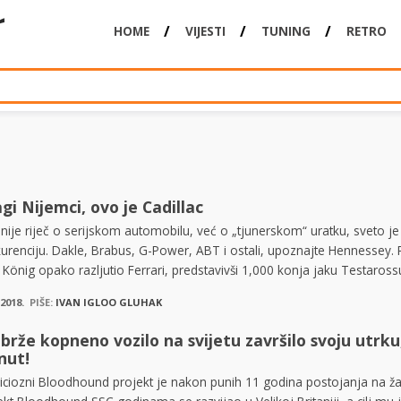
HOME
VIJESTI
TUNING
RETRO
gi Nijemci, ovo je Cadillac
 nije riječ o serijskom automobilu, već o „tjunerskom“ uratku, sveto je
urenciju. Dakle, Brabus, G-Power, ABT i ostali, upoznajte Hennessey. 
y König opako razljutio Ferrari, predstavivši 1,000 konja jaku Testaros
.2018.
PIŠE:
IVAN IGLOO GLUHAK
brže kopneno vozilo na svijetu završilo svoju utrk
nut!
ciozni Bloodhound projekt je nakon punih 11 godina postojanja na žal