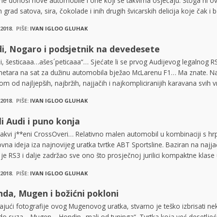
ne donosi nove automobile i one koji se takvima osjećaju. Stoga ni ov
n grad satova, sira, čokolade i inih drugih švicarskih delicija koje čak i
.2018.
PIŠE:
IVAN IGLOO GLUHAK
i, Nogaro i podsjetnik na devedesete
i, šesticaaa…ašes´peticaaa“… Sjećate li se prvog Audijevog legalnog 
metara na sat za dužinu automobila bježao McLarenu F1… Ma znate. Nar
om od najljepših, najbržih, najjačih i najkompliciranijih karavana svih v
.2018.
PIŠE:
IVAN IGLOO GLUHAK
i Audi i puno konja
akvi j**eni CrossOveri… Relativno malen automobil u kombinaciji s hrp
vna ideja iza najnovijeg uratka tvrtke ABT Sportsline. Baziran na najj
 je RS3 i dalje zadržao sve ono što prosječnoj jurilici kompaktne klase u
.2018.
PIŠE:
IVAN IGLOO GLUHAK
da, Mugen i božićni pokloni
ajući fotografije ovog Mugenovog uratka, stvarno je teško izbrisati nek
do suza… Mugen – Hondin „mali od tuninga“. Tvrtka koja već desetljeći