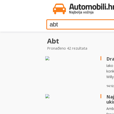
Abt
Pronađeno 42 rezultata
Dra
Iako
konk
Will
14.12
Naj
uki
Ambi