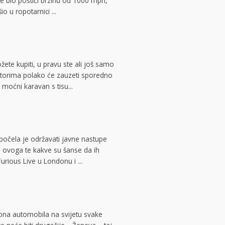
je bio postići brzinu od 1000 mph,
 u ropotarnici ...
ete kupiti, u pravu ste ali još samo
motorima polako će zauzeti sporedno
oćni karavan s tisu...
!
 počela je održavati javne nastupe
 ovoga te kakve su šanse da ih
rious Live u Londonu i ...
lona automobila na svijetu svake