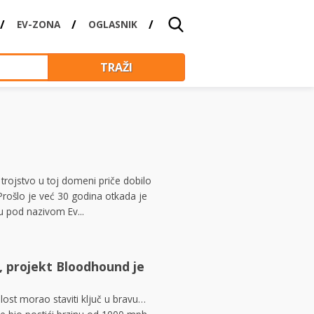
EV-ZONA
OGLASNIK
 trojstvo u toj domeni priče dobilo
Prošlo je već 30 godina otkada je
su pod nazivom Ev...
u, projekt Bloodhound je
ost morao staviti ključ u bravu…