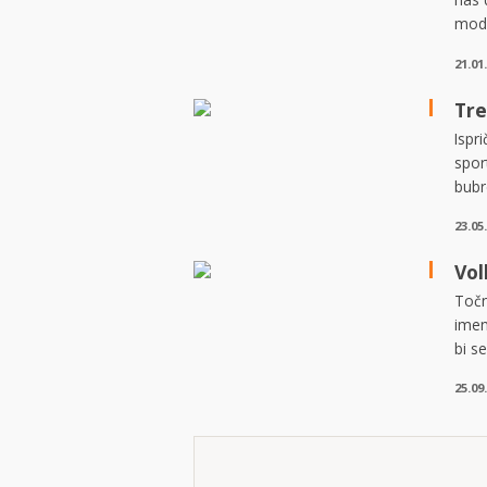
mode
21.01
Tre
Ispr
spor
bubr
23.05
Vol
Točn
imen
bi s
25.09