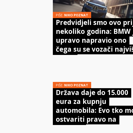
PIŠE:
NIKO POZNAT
Predvidjeli smo ovo pri
nekoliko godina: BMW 
upravo napravio ono
čega su se vozači najvi
bojali
PIŠE:
NIKO POZNAT
Država daje do 15.000
eura za kupnju
automobila: Evo tko m
ostvariti pravo na
potporu