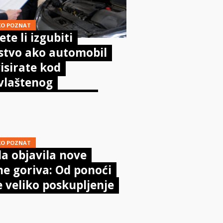
KO POZNAT
te li izgubiti
stvo ako automobil
isirate kod
vlaštenog
aničara? Evo što
sta kaže zakon
KO POZNAT
a objavila nove
ne goriva: Od ponoći
e veliko poskupljenje