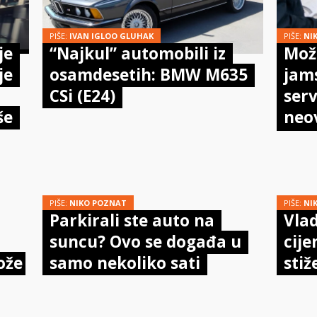
PIŠE:
IVAN IGLOO GLUHAK
PIŠE:
NI
je
“Najkul” automobili iz
Može
je
osamdesetih: BMW M635
jam
CSi (E24)
serv
še
neo
meh
doi
PIŠE:
NIKO POZNAT
PIŠE:
NI
Parkirali ste auto na
Vlad
suncu? Ovo se događa u
cije
ože
samo nekoliko sati
stiž