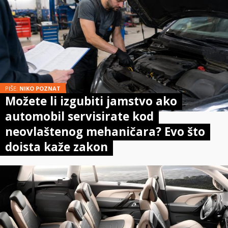
PIŠE:
NIKO POZNAT
Možete li izgubiti jamstvo ako
automobil servisirate kod
neovlaštenog mehaničara? Evo što
doista kaže zakon