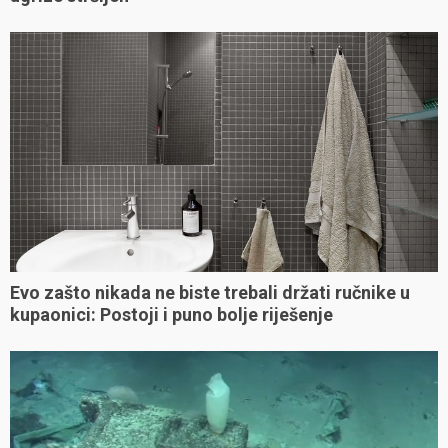
Evo zašto nikada ne biste trebali držati ručnike u
kupaonici: Postoji i puno bolje riješenje