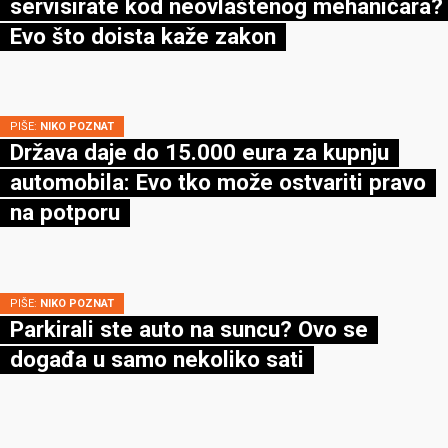
servisirate kod neovlaštenog mehaničara?
Evo što doista kaže zakon
PIŠE:
NIKO POZNAT
Država daje do 15.000 eura za kupnju
automobila: Evo tko može ostvariti pravo
na potporu
PIŠE:
NIKO POZNAT
Parkirali ste auto na suncu? Ovo se
događa u samo nekoliko sati