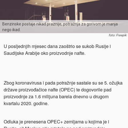
Benzinske postaje nikad praznije, potražnja za gorivom je manja
nego ikad.
foto: Freepik
U posljednjih mjesec dana zaoštrio se sukob Rusije i
Saudijske Arabije oko proizvodnje nafte.
Zbog koronavirusa i pada potražnje sastale su se 5. ožujka
države proizvođačice nafte (OPEC) te dogovorile pad
proizvodnje za 1.6 milijuna barela dnevno u drugom
kvartalu 2020. godine.
Odluka je prenesena OPEC+ zemljama u kojima je i