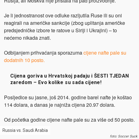
Rusija, ali Moskva nije pristala na pad proizvodnje.
Je li jednostranost ove odluke razljutila Ruse ili su oni
reagirali na američke sankcije (zbog uplitanja američke
predsjedničke izbore te ratove u Siriji i Ukrajini) – to
nećemo nikada znati.
Odbijanjem prihvaćanja sporazuma
cijene nafte pale su
dodatnih 10 posto
.
Cijena goriva u Hrvatskoj padaju i ŠESTI TJEDAN
zaredom – Evo kolike su sada cijene!
Posljedice su jasne, još 2014. godine barel nafte je koštao
114 dolara, a danas je najniža cijena 20.97 dolara.
Od početka godine cijene nafte pale su za više od 50 posto.
Russia vs. Saudi Arabia
foto: Soccer Suck