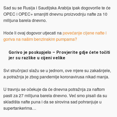
Sad su se Rusija i Saudijska Arabija ipak dogovorile te će
OPEC i OPEC+ smanjiti dnevnu proizvodnju nafte za 10
milijuna barela dnevno.
Hoće li ovaj dogovor utjecati na
povećanje cijene nafte i
goriva na našim benzinskim pumpama
?
Gorivo je poskupjelo – Provjerite gdje ćete točiti
jer su razlike u cijeni velike
Svi stručnjaci slažu se u jednom, ove mjere su zakašnjele,
a potražnja je zbog pandemije koronavirusa nikad manja.
U travnju se očekuje da će dnevna potražnja za naftom
pasti za 27 milijuna barela dnevno. Već smo pisali da su
skladišta nafte puna i da se sirovina sad pohranjuje u
supertankerima…