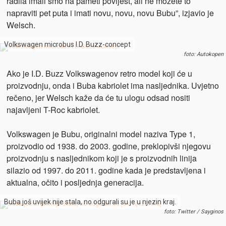
radila imali smo na pameti povijest, ali ne možete to
napraviti pet puta i imati novu, novu, novu Bubu”, izjavio je
Welsch.
Volkswagen microbus I.D. Buzz-concept
foto: Autokopen
Ako je I.D. Buzz Volkswagenov retro model koji će u
proizvodnju, onda i Buba kabriolet ima nasljednika. Uvjetno
rečeno, jer Welsch kaže da će tu ulogu odsad nositi
najavljeni T-Roc kabriolet.
Volkswagen je Bubu, originalni model naziva Type 1,
proizvodio od 1938. do 2003. godine, preklopivši njegovu
proizvodnju s nasljednikom koji je s proizvodnih linija
silazio od 1997. do 2011. godine kada je predstavljena i
aktualna, očito i posljednja generacija.
Buba još uvijek nije stala, no odgurali su je u njezin kraj.
foto: Twitter / Sayginos