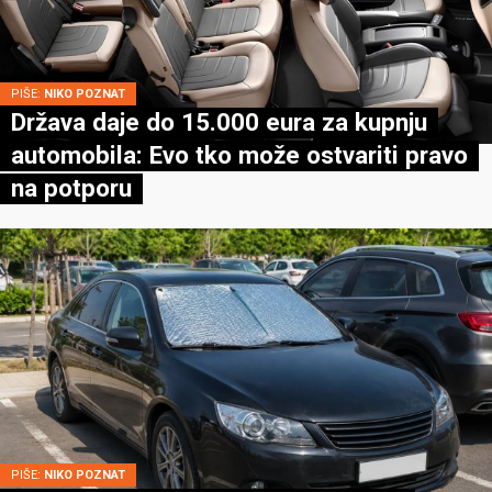
PIŠE:
NIKO POZNAT
Država daje do 15.000 eura za kupnju
automobila: Evo tko može ostvariti pravo
na potporu
PIŠE:
NIKO POZNAT