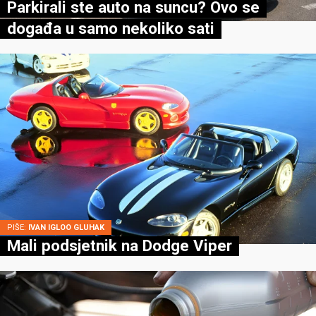
Parkirali ste auto na suncu? Ovo se
događa u samo nekoliko sati
PIŠE:
IVAN IGLOO GLUHAK
Mali podsjetnik na Dodge Viper