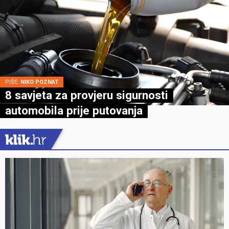
PIŠE:
NIKO POZNAT
8 savjeta za provjeru sigurnosti
automobila prije putovanja