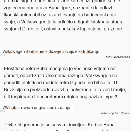
premda sigurno one nisu razine kao 2003. godine kad je
zgnječena ona prava Buba. Ipak, saznanje da odlazi
ikonski automobil uz razumijevanje da budućnost nosi
svoje, a Volkswagen je tu odlučio odigrati istaknutu ulogu
svojom I.D. obitelji, ostavlja nekakav tup osjećaj praznine.
Volkswagen Beetle neće doživjeti svoju elektrifikaciju.
foto: Motortrend
Električna retro Buba mnogima je već neko vrijeme na
pameti, odsad za to više nema razloga. Volkswagen će
ponuditi električne modele retro izgleda, no bit će to I.D.
Buzz čija će proizvodna verzija, potvrđeno je to već i ranije,
biti inspirirana transporterom originalnog naziva Type 2.
VW buba u svom originalnom izdanju.
foto: Top Car Specs
“Dvije-tri generacije su sasvim dovoljne. Kad se Buba