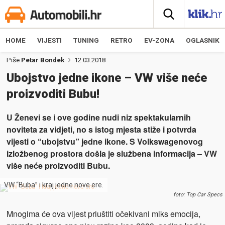
HOME
VIJESTI
TUNING
RETRO
EV-ZONA
OGLASNIK
Piše
Petar Bondek
12.03.2018
Ubojstvo jedne ikone – VW više neće
proizvoditi Bubu!
U Ženevi se i ove godine nudi niz spektakularnih
noviteta za vidjeti, no s istog mjesta stiže i potvrda
vijesti o “ubojstvu” jedne ikone. S Volkswagenovog
izložbenog prostora došla je službena informacija – VW
više neće proizvoditi Bubu.
VW “Buba” i kraj jedne nove ere.
foto: Top Car Specs
Mnogima će ova vijest priuštiti očekivani miks emocija,