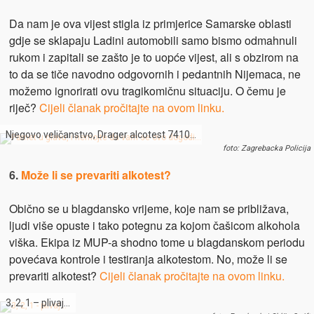
Da nam je ova vijest stigla iz primjerice Samarske oblasti
gdje se sklapaju Ladini automobili samo bismo odmahnuli
rukom i zapitali se zašto je to uopće vijest, ali s obzirom na
to da se tiče navodno odgovornih i pedantnih Nijemaca, ne
možemo ignorirati ovu tragikomičnu situaciju. O čemu je
riječ?
Cijeli članak pročitajte na ovom linku.
Njegovo veličanstvo, Drager alcotest 7410…
foto: Zagrebacka Policija
6.
Može li se prevariti alkotest?
Obično se u blagdansko vrijeme, koje nam se približava,
ljudi više opuste i tako potegnu za kojom čašicom alkohola
viška. Ekipa iz MUP-a shodno tome u blagdanskom periodu
povećava kontrole i testiranja alkotestom. No, može li se
prevariti alkotest?
Cijeli članak pročitajte na ovom linku.
3, 2, 1 – plivaj…