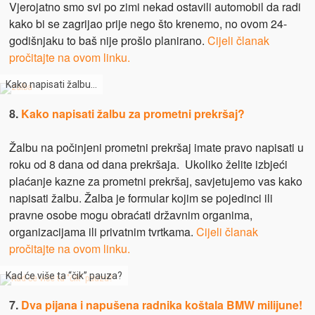
Vjerojatno smo svi po zimi nekad ostavili automobil da radi
kako bi se zagrijao prije nego što krenemo, no ovom 24-
godišnjaku to baš nije prošlo planirano.
Cijeli članak
pročitajte na ovom linku.
Kako napisati žalbu…
8.
Kako napisati žalbu za prometni prekršaj?
Žalbu na počinjeni prometni prekršaj imate pravo napisati u
roku od 8 dana od dana prekršaja. Ukoliko želite izbjeći
plaćanje kazne za prometni prekršaj, savjetujemo vas kako
napisati žalbu. Žalba je formular kojim se pojedinci ili
pravne osobe mogu obraćati državnim organima,
organizacijama ili privatnim tvrtkama.
Cijeli članak
pročitajte na ovom linku.
Kad će više ta “čik” pauza?
7.
Dva pijana i napušena radnika koštala BMW milijune!