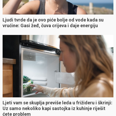
Ljudi tvrde da je ovo piće bolje od vode kada su
vrućine: Gasi žeđ, čuva crijeva i daje energiju
Ljeti vam se skuplja previše leda u frižideru i škrinji:
Uz samo nekoliko kapi sastojka iz kuhinje riješit
ćete problem