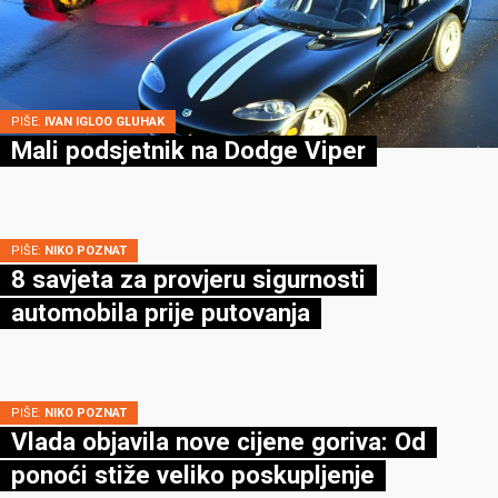
PIŠE:
IVAN IGLOO GLUHAK
Mali podsjetnik na Dodge Viper
PIŠE:
NIKO POZNAT
8 savjeta za provjeru sigurnosti
automobila prije putovanja
PIŠE:
NIKO POZNAT
Vlada objavila nove cijene goriva: Od
ponoći stiže veliko poskupljenje