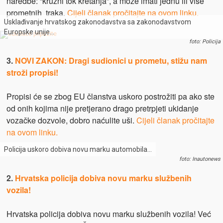
naredbe: “kružni tok kretanja”, a može imati jednu ili više
prometnih traka.
Cijeli članak pročitajte na ovom linku.
Usklađivanje hrvatskog zakonodavstva sa zakonodavstvom
Europske unije…
foto: Policija
3.
NOVI ZAKON: Dragi sudionici u prometu, stižu nam
stroži propisi!
Propisi će se zbog EU članstva uskoro postrožiti pa ako ste
od onih kojima nije pretjerano drago pretrpjeti ukidanje
vozačke dozvole, dobro naćulite uši.
Cijeli članak pročitajte
na ovom linku.
Policija uskoro dobiva novu marku automobila…
foto: Inautonews
2.
Hrvatska policija dobiva novu marku službenih
vozila!
Hrvatska policija dobiva novu marku službenih vozila! Već