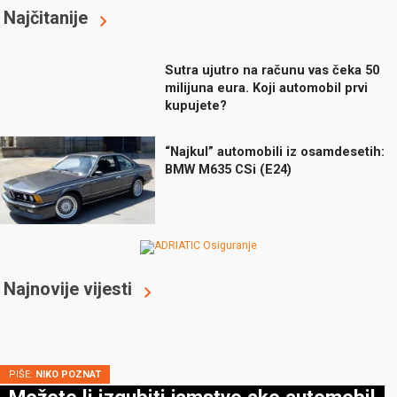
Najčitanije
Sutra ujutro na računu vas čeka 50
milijuna eura. Koji automobil prvi
kupujete?
“Najkul” automobili iz osamdesetih:
BMW M635 CSi (E24)
Najnovije vijesti
PIŠE:
NIKO POZNAT
Možete li izgubiti jamstvo ako automobil