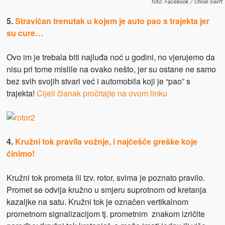
foto: Facebook / Chlöe Swift
5.
Stravičan trenutak u kojem je auto pao s trajekta jer
su cure…
Ovo im je trebala biti najluđa noć u godini, no vjerujemo da
nisu pri tome mislile na ovako nešto, jer su ostane ne samo
bez svih svojih stvari već i automobila koji je “pao” s
trajekta!
Cijeli članak pročitajte na ovom linku.
4.
Kružni tok pravila vožnje, i najčešće greške koje
činimo!
Kružni tok prometa ili tzv. rotor, svima je poznato pravilo.
Promet se odvija kružno u smjeru suprotnom od kretanja
kazaljke na satu. Kružni tok je označen vertikalnom
prometnom signalizacijom tj. prometnim znakom izričite