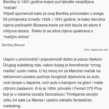
Bentley iz 1931.godine kojem put također osvjetljava
“mačak”.
Vrijedi spomenuti kako je ovaj Bentley proizveden u svega
55 primjeraka između 1929. i 1931.godine, te kako trenutna
cijena preživjelih Blowera kreće od 400 tisuća do skoro 5
milijuna dolara. Reklo bi se sitna cijena upakirana s
“mačjim očima”.
Bentley Blower
Foto: Supercars.net
Uspon u proizvodnji i popularnosti dobio je pauzu tijekom
Drugog svjetskog rata, nakon kojeg je brendiranje “crnog
mačka” uzelo maha. U toj novoj eri za Marchal mačak na
reklamnom posteru počinje žonglirati dijelovima za auto,
nosi lampe u šapama, vozi auto s kacigom na glavi i maše
ciljnom zastavom. A to je 1954. privuklo i Ferrari 375 Plus
koji je u rukama vozača Gonzaleza i Trintiganta osvojio
utrku 24 sata Le Mansa i ujedno odradio fantastičan
marketing.