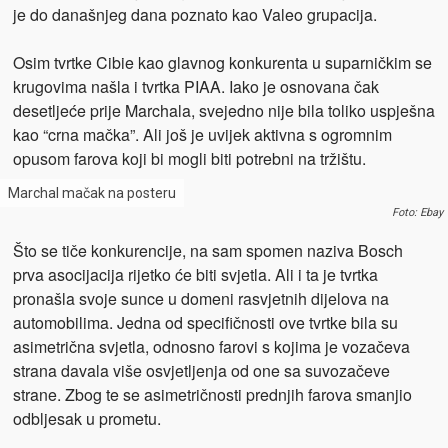
je do današnjeg dana poznato kao Valeo grupacija.
Osim tvrtke Cibie kao glavnog konkurenta u suparničkim se
krugovima našla i tvrtka PIAA. Iako je osnovana čak
desetljeće prije Marchala, svejedno nije bila toliko uspješna
kao “crna mačka”. Ali još je uvijek aktivna s ogromnim
opusom farova koji bi mogli biti potrebni na tržištu.
Marchal mačak na posteru
Foto: Ebay
Što se tiče konkurencije, na sam spomen naziva Bosch
prva asocijacija rijetko će biti svjetla. Ali i ta je tvrtka
pronašla svoje sunce u domeni rasvjetnih dijelova na
automobilima. Jedna od specifičnosti ove tvrtke bila su
asimetrična svjetla, odnosno farovi s kojima je vozačeva
strana davala više osvjetljenja od one sa suvozačeve
strane. Zbog te se asimetričnosti prednjih farova smanjio
odbljesak u prometu.