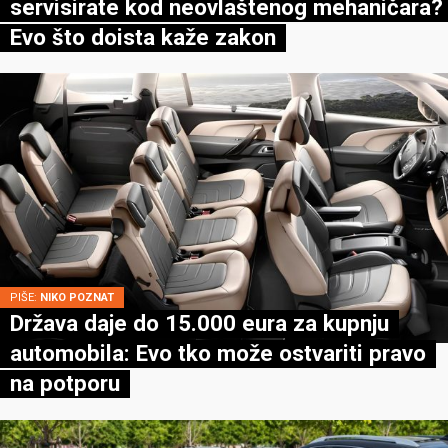
servisirate kod neovlaštenog mehaničara?
Evo što doista kaže zakon
PIŠE:
NIKO POZNAT
Država daje do 15.000 eura za kupnju
automobila: Evo tko može ostvariti pravo
na potporu