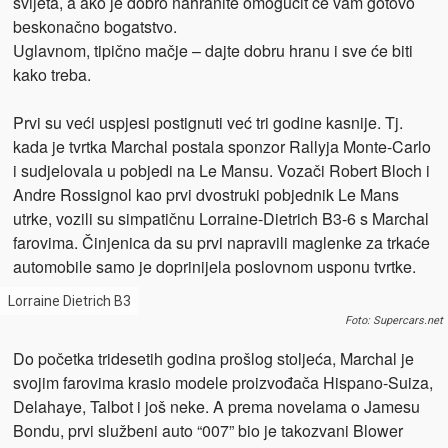
svijeta, a ako je dobro nahranite omogućit će vam gotovo
beskonačno bogatstvo.
Uglavnom, tipično mačje – dajte dobru hranu i sve će biti
kako treba.
Prvi su veći uspjesi postignuti već tri godine kasnije. Tj.
kada je tvrtka Marchal postala sponzor Rallyja Monte-Carlo
i sudjelovala u pobjedi na Le Mansu. Vozači Robert Bloch i
Andre Rossignol kao prvi dvostruki pobjednik Le Mans
utrke, vozili su simpatičnu Lorraine-Dietrich B3-6 s Marchal
farovima. Činjenica da su prvi napravili maglenke za trkaće
automobile samo je doprinijela poslovnom usponu tvrtke.
Lorraine Dietrich B3
Foto: Supercars.net
Do početka tridesetih godina prošlog stoljeća, Marchal je
svojim farovima krasio modele proizvođača Hispano-Suiza,
Delahaye, Talbot i još neke. A prema novelama o Jamesu
Bondu, prvi službeni auto “007” bio je takozvani Blower