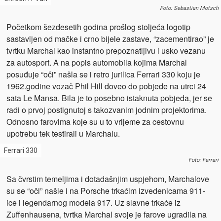
Foto: Sebastian Motsch
Početkom šezdesetih godina prošlog stoljeća logotip
sastavljen od mačke i crno bijele zastave, “zacementirao” je
tvrtku Marchal kao instantno prepoznatljivu i usko vezanu
za autosport. A na popis automobila kojima Marchal
posuđuje “oči” našla se i retro jurilica Ferrari 330 koju je
1962.godine vozač Phil Hill doveo do pobjede na utrci 24
sata Le Mansa. Bila je to posebno istaknuta pobjeda, jer se
radi o prvoj postignutoj s takozvanim jodnim projektorima.
Odnosno farovima koje su u to vrijeme za cestovnu
upotrebu tek testirali u Marchalu.
Ferrari 330
Foto: Ferrari
Sa čvrstim temeljima i dotadašnjim uspjehom, Marchalove
su se “oči” našle i na Porsche trkaćim izvedenicama 911-
ice i legendarnog modela 917. Uz slavne trkaće iz
Zuffenhausena, tvrtka Marchal svoje je farove ugradila na