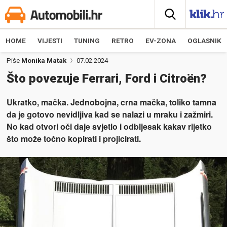
HOME
VIJESTI
TUNING
RETRO
EV-ZONA
OGLASNIK
Piše
Monika Matak
07.02.2024
Što povezuje Ferrari, Ford i Citroën?
Ukratko, mačka. Jednobojna, crna mačka, toliko tamna
da je gotovo nevidljiva kad se nalazi u mraku i zažmiri.
No kad otvori oči daje svjetlo i odbljesak kakav rijetko
što može točno kopirati i projicirati.