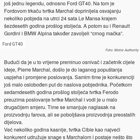
još jednu legendu, odnosno Ford GT40. Na tom je
Fordovom trkaču tvrtka Marchal doprinijela osvajanju
nekoliko pobjeda na utrci 24 sata Le Mansa krajem
šezdesetih godina prošlog stoljeća. A potom su i Renault
Gordini i BMW Alpina također zavoljeli “crnog mačka”.
Ford GT40
Foto: Motor Authority
Budući da je u to vrijeme preminuo osnivač i začetnik cijele
ideje, Pierre Marchal, došlo je do laganog popuštanja
uspjeha i promjene poslovanja. Samim time je konkurenciji
još malo oslobođen put do naslova pobjednika. Početkom
sedamdesetih godina prošlog stoljeća tvrtka Ferodo
preuzima poslovanje tvrtke Marchal i vodi je u malo
drugačijem smjeru. Time se smanjuje naglasak na
proizvodnju farova, ali se poboljšava proizvodnja preostalih
dijelova.
Već nekoliko godina kasnije, tvrtka Cibie kao najveći
konkurent udružuje snage s Marchalom i postaje nešto što