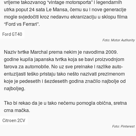
vrijeme takozvanog “vintage motorsporta” i legendarnih
utrka poput 24 sata Le Mansa, čemu su i nove generacije
mogle svjedočiti kroz nedavnu ekranizaciju u sklopu filma
“Ford vs Ferrari”.
Ford GT40
Foto: Motor Authority
Naziv tvrtke Marchal prema nekim je navodima 2009.
godine kupila japanska tvrtka koja se bavi proizvodnjom
farova za automobile. No uz sve preinake i razlike auto-
entuzijasti teško pristaju tako nešto nazivati prezimenom
koje je pedesetih i šezdesetih godina značilo najbolje od
najboljeg.
Tko bi rekao da je u tako nečemu pomogla obična, sretna
crna mačka.
Citroen 2CV
Foto: Pinterest