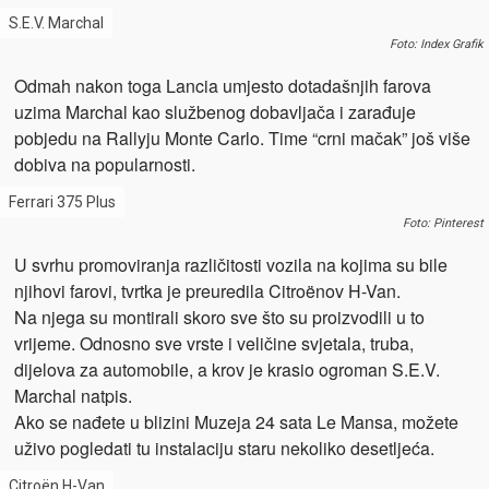
S.E.V. Marchal
Foto: Index Grafik
Odmah nakon toga Lancia umjesto dotadašnjih farova
uzima Marchal kao službenog dobavljača i zarađuje
pobjedu na Rallyju Monte Carlo. Time “crni mačak” još više
dobiva na popularnosti.
Ferrari 375 Plus
Foto: Pinterest
U svrhu promoviranja različitosti vozila na kojima su bile
njihovi farovi, tvrtka je preuredila Citroënov H-Van.
Na njega su montirali skoro sve što su proizvodili u to
vrijeme. Odnosno sve vrste i veličine svjetala, truba,
dijelova za automobile, a krov je krasio ogroman S.E.V.
Marchal natpis.
Ako se nađete u blizini Muzeja 24 sata Le Mansa, možete
uživo pogledati tu instalaciju staru nekoliko desetljeća.
Citroën H-Van