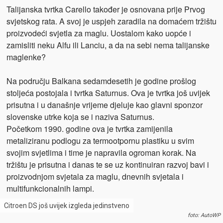
Talijanska tvrtka Carello također je osnovana prije Prvog
svjetskog rata. A svoj je uspjeh zaradila na domaćem tržištu
proizvodeći svjetla za maglu. Uostalom kako uopće i
zamisliti neku Alfu ili Lanciu, a da na sebi nema talijanske
maglenke?
Na području Balkana sedamdesetih je godine prošlog
stoljeća postojala i tvrtka Saturnus. Ova je tvrtka još uvijek
prisutna i u današnje vrijeme djeluje kao glavni sponzor
slovenske utrke koja se i naziva Saturnus.
Početkom 1990. godine ova je tvrtka zamijenila
metaliziranu podlogu za termootpornu plastiku u svim
svojim svjetlima i time je napravila ogroman korak. Na
tržištu je prisutna i danas te se uz kontinuiran razvoj bavi i
proizvodnjom svjetala za maglu, dnevnih svjetala i
multifunkcionalnih lampi.
Citroen DS još uvijek izgleda jedinstveno
foto: AutoWP