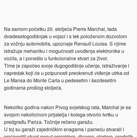
Na samom početku 20. stoljeća Pierre Marchal, tada
dvadesetogodišnjak u vojsci i s tek položenom dozvolom
za vožnju automobila, upoznaje Renault Louisa. S njime
istražuje mehaniku i mogućnosti uvođenja elektronike u
vozila, a i ponešto u funkcionalne stvari za život.
Time je započeo svoje dugogodišnje učenje, istraživanje i
napredak koji će u potpunosti preokrenuti viđenje utrka od
Le Mansa do Monte Carla u pedesetim i šezdesetim
godinama prošlog stoljeća.
Nekoliko godina nakon Prvog svjetskog rata, Marchal je sa
svojom nekolicinom prijatelja i kolega otvorio tvrtku u
predgrađu Pariza. Točnije rečeno garažu.
U toj su garaži zajedničkim snagama i pameću stvarali i
proizvodili stvari poput projektora, dinama, startera, prednjih