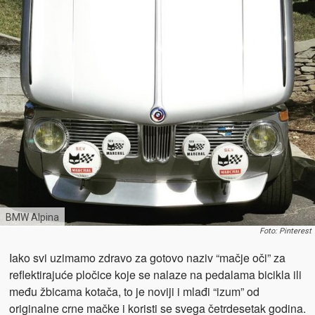
BMW Alpina
Foto: Pinterest
Iako svi uzimamo zdravo za gotovo naziv “mačje oči” za
reflektirajuće pločice koje se nalaze na pedalama bicikla ili
među žbicama kotača, to je noviji i mlađi “izum” od
originalne crne mačke i koristi se svega četrdesetak godina.