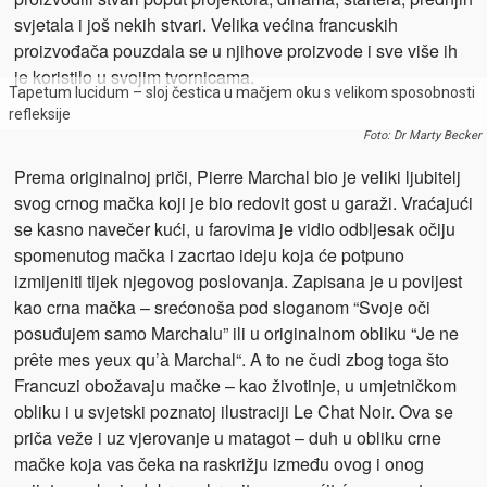
svjetala i još nekih stvari. Velika većina francuskih
proizvođača pouzdala se u njihove proizvode i sve više ih
je koristilo u svojim tvornicama.
Tapetum lucidum – sloj čestica u mačjem oku s velikom sposobnosti
refleksije
Foto: Dr Marty Becker
Prema originalnoj priči, Pierre Marchal bio je veliki ljubitelj
svog crnog mačka koji je bio redovit gost u garaži. Vraćajući
se kasno navečer kući, u farovima je vidio odbljesak očiju
spomenutog mačka i zacrtao ideju koja će potpuno
izmijeniti tijek njegovog poslovanja. Zapisana je u povijest
kao crna mačka – srećonoša pod sloganom “Svoje oči
posuđujem samo Marchalu” ili u originalnom obliku “Je ne
prête mes yeux qu’à Marchal“. A to ne čudi zbog toga što
Francuzi obožavaju mačke – kao životinje, u umjetničkom
obliku i u svjetski poznatoj ilustraciji Le Chat Noir. Ova se
priča veže i uz vjerovanje u matagot – duh u obliku crne
mačke koja vas čeka na raskrižju između ovog i onog