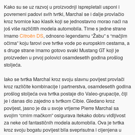
Kako su se uz razvoj u proizvodnji isprepletali usponi i
povremeni padovi svih tvrtki, Marchal se i dalje provlačio
kroz tvornice kao klasik koji se jednostavno morao naći na
još više različitih modela automobila. Time s jedne strane
imamo
Citroën DS
, odnosno legendarnu “Žabu” s “mačjim
očima” koju farovi ove tvrtke vode po europskim cestama, a
s druge strane imamo gotovo svaki Mustang GT koji je
proizveden u prvoj polovici osamdesetih godina prošlog
stoljeća.
Iako se tvrtka Marchal kroz svoju slavnu povijest provlači
kroz različite kombinacije i partnerstva, osamdesetih godina
prošlog stoljeća ova tvrtka postaje dio Valeo-grupacije, čiji
je i danas dio zajedno s tvrtkom Cibie. Gledano kroz
povijest, jasno je da u svoje vrijeme Pierre Marchal sa
svojim “crnim mačkom” osigurava itekako dobru vidljivost
za neke od fantastičnih modela automobila. Ova je tvrtka
kroz svoju bogatu povijest bila sveprisutna i cijenjena u