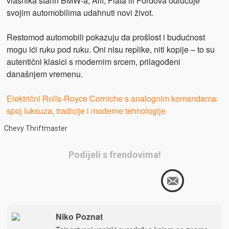
vlasnika starih BMW-a, Alfi, Fiata ili Fordova odlučuje
svojim automobilima udahnuti novi život.
Restomod automobili pokazuju da prošlost i budućnost
mogu ići ruku pod ruku. Oni nisu replike, niti kopije – to su
autentični klasici s modernim srcem, prilagođeni
današnjem vremenu.
Električni Rolls-Royce Corniche s analognim komandama:
spoj luksuza, tradicije i moderne tehnologije
Chevy Thriftmaster
Podijeli s frendovima!
Niko Poznat