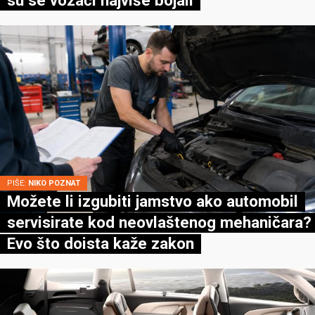
su se vozači najviše bojali
PIŠE:
NIKO POZNAT
Možete li izgubiti jamstvo ako automobil
servisirate kod neovlaštenog mehaničara?
Evo što doista kaže zakon