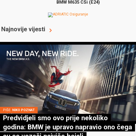
BMW M635 CSi (E24)
Najnovije vijesti
PIŠE:
NIKO POZNAT
Predvidjeli smo ovo prije nekoliko
godina: BMW je upravo napravio ono čega