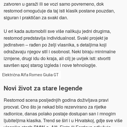
zatvoren u garaži ili se vozi samo povremeno, dok
restomod omogućuje da taj isti klasik postane pouzdan,
siguran i praktičan za svaki dan.
U eri kada automobili sve više nalikuju jedni drugima,
restomod predstavlja individualnost. Svaki projekt je
jedinstven – rađen po želji vlasnika, s detaljima koji
odražavaju njegov stil i osobnost. Neki biraju minimalne
izmjene, drugi idu do kraja, ali cilj je uvijek isti: stvoriti
savršen spoj starog izgleda i nove tehnologije.
Električna Alfa Romeo Giulia GT
Novi život za stare legende
Restomod scena posljednjih godina doživljava pravi
procvat. Ono što je nekad bilo rezervirano za rijetke
radionice, danas polako postaje dostupan san i mnogim
ljubiteljima klasika. Trend se širi i u Hrvatskoj, gdje sve više