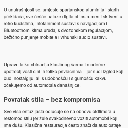
U unutrašnjosti se, umjesto spartanskog aluminija i starih
prekidača, sve češće nalaze digitalni instrumenti skriveni u
retro kućištima, infotainment sustavi s navigacijom i
Bluetoothom, klima uređaj s dvozonskom regulacijom,
bežično punjenje mobitela i vrhunski audio sustavi.
Upravo ta kombinacija klasičnog šarma i moderne
upotrebljivosti čini ih toliko privlačnima – jer nudi izgled koji
budi nostalgiju, ali s udobnošću i sigurnošću kakvu
očekujemo od automobila današnjice.
Povratak stila – bez kompromisa
Sve više entuzijasta odlučuje se na obnovu oldtimera u
restomod stilu jer žele svakodnevno voziti automobil koji
ima dušu. Klasična restauracija često znači da auto ostaje