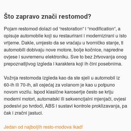
Što zapravo znači restomod?
Pojam restomod dolazi od “restoration” i “modification”, a
opisuje automobile koji su restaurirani i modernizirani u isto
vrijeme. Dakle, umjesto da se vraćaju u tvorničko stanje, ti
automobili dobivaju nove motore, bolje kočnice, napredne
ovjese i suvremenu elektroniku. Sve to bez žrtvovanja onog
prepoznatljivog izgleda i karaktera koji ih čini posebnima.
Vožnja restomoda izgleda kao da ste sjeli u automobil iz
60-ih ili 70-ih, ali osjećaj za volanom je kao u potpuno
novom vozilu. Ispod klasične karoserije često se kriju
moderni motori, automatski ili sekvencijalni mjenjači, ovjesi
podesivi po tvrdoći, ABS i sustavi kontrole proklizavanja, pa
čak i zračni jastuci.
Jedan od najboljih resto-modova ikad!