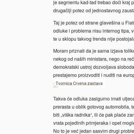
je segmentu kad-tad trebao doći kraj pr
drugačiji potez od jednostavnog zaust
Taj je potez od strane glavešina u Fia
odluke i problema nisu internog tipa, v
te u sklopu takvog trenda nije postojal
Moram priznati da je sama izjava tol
nekog od naših ministara, nego na reče
demokratski ustroj dozvoljava slobodan
prestajemo proizvoditi i nuditi na euro
Tvornica Crvena zastava
Takva će odluka zasigurno imati utjec
prerasta u oblik gotovog automobila, t
biti „viška radnika“, ili će pak plaće 
vrata pojedinih primjeraka i opet mogle
No to je već jedan sasvim drugi probl