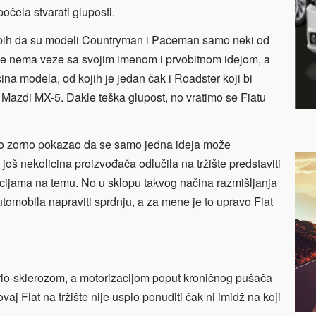
očela stvarati gluposti.
o bih da su modeli Countryman i Paceman samo neki od
će nema veze sa svojim imenom i prvobitnom idejom, a
icina modela, od kojih je jedan čak i Roadster koji bi
Mazdi MX-5. Dakle teška glupost, no vratimo se Fiatu
ako zorno pokazao da se samo jedna ideja može
 još nekolicina proizvođača odlučila na tržište predstaviti
cijama na temu. No u sklopu takvog načina razmišljanja
tomobila napraviti sprdnju, a za mene je to upravo Fiat
erio-sklerozom, a motorizacijom poput kroničnog pušača
j Fiat na tržište nije uspio ponuditi čak ni imidž na koji
.