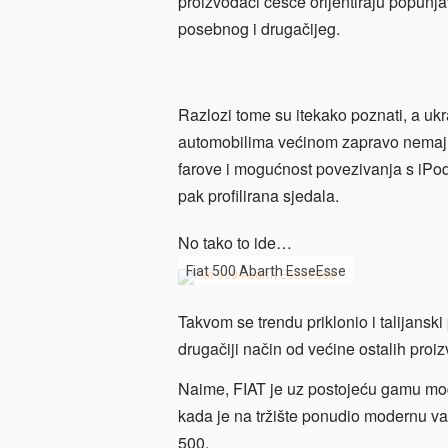
proizvođači češće orijentiraju popunj
posebnog i drugačijeg.
Razlozi tome su itekako poznati, a ukrat
automobilima većinom zapravo nemaju 
farove i mogućnost povezivanja s iPod
pak profilirana sjedala.
No tako to ide…
Fiat 500 Abarth EsseEsse
Takvom se trendu priklonio i talijans
drugačiji način od većine ostalih proi
Naime, FIAT je uz postojeću gamu mode
kada je na tržište ponudio modernu v
500.