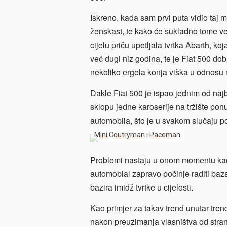
Iskreno, kada sam prvi puta vidio taj 
ženskast, te kako će sukladno tome ve
cijelu priču upetljala tvrtka Abarth, ko
već dugi niz godina, te je Fiat 500 do
nekoliko ergela konja viška u odnosu 
Dakle Fiat 500 je ispao jednim od najb
sklopu jedne karoserije na tržište pon
automobila, što je u svakom slučaju p
Mini Coutryman i Paceman
Problemi nastaju u onom momentu kad
automobial zapravo počinje raditi baz
bazira imidž tvrtke u cijelosti.
Kao primjer za takav trend unutar tren
nakon preuzimanja vlasništva od stra