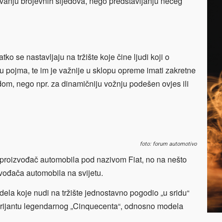
avanju brojevnih
sljedova, nego predstavljanju nečeg
ko se nastavljaju na tržište koje čine ljudi koji o
pojma, te im je važnije u sklopu opreme imati zakretne
om, nego npr. za dinamičniju vožnju podešen ovjes ili
foto: forum automotivo
ki proizvođač automobila pod nazivom Fiat, no na nešto
zvođača automobila na svijetu.
la koje nudi na tržište jednostavno pogodio „u sridu“
arijantu legendarnog „Cinquecenta“, odnosno modela