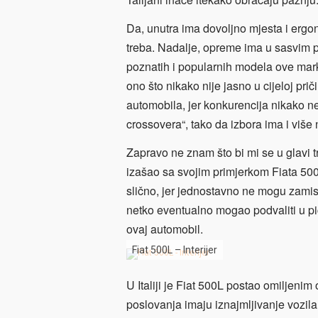
Da, unutra ima dovoljno mjesta i erg
treba. Nadalje, opreme ima u sasvim pr
poznatih i popularnih modela ove mar
ono što nikako nije jasno u cijeloj pr
automobila, jer konkurencija nikako ne 
crossovera“, tako da izbora ima i više
Zapravo ne znam što bi mi se u glavi t
izašao sa svojim primjerkom Fiata
500
slično, jer jednostavno ne mogu zamislit
netko eventualno mogao podvaliti u pi
ovaj automobil.
Fiat 500L – Interijer
U Italiji je Fiat
500L postao omiljenim ob
poslovanja imaju iznajmljivanje vozila