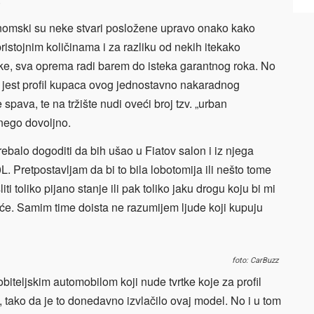
onomski su neke stvari posložene upravo onako kako
istojnim količinama i za razliku od nekih itekako
ke, sva oprema radi barem do isteka garantnog roka. No
iči jest profil kupaca ovog jednostavno nakaradnog
spava, te na tržište nudi oveći broj tzv. „urban
 nego dovoljno.
rebalo dogoditi da bih ušao u Fiatov salon i iz njega
L. Pretpostavljam da bi to bila lobotomija ili nešto tome
i toliko pijano stanje ili pak toliko jaku drogu koju bi mi
će. Samim time doista ne razumijem ljude koji kupuju
foto: CarBuzz
iteljskim automobilom koji nude tvrtke koje za profil
, tako da je to donedavno izvlačilo ovaj model. No i u tom