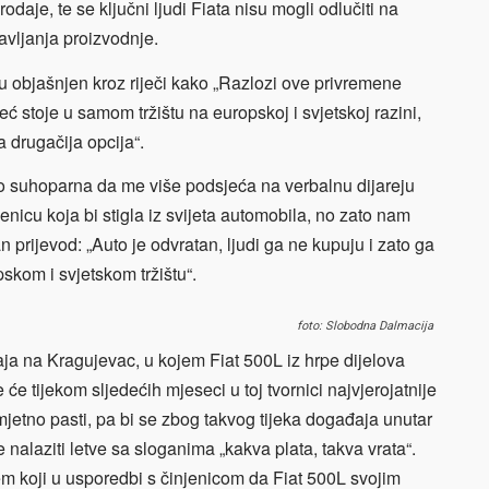
odaje, te se ključni ljudi Fiata nisu mogli odlučiti na
avljanja proizvodnje.
tu objašnjen kroz riječi kako „Razlozi ove privremene
eć stoje u samom tržištu na europskoj i svjetskoj razini,
a drugačija opcija“.
iko suhoparna da me više podsjeća na verbalnu
dijareju
nicu koja bi stigla iz svijeta automobila, no zato nam
 prijevod: „Auto je odvratan, ljudi ga ne kupuju i zato ga
pskom i svjetskom tržištu“.
foto: Slobodna Dalmacija
aja na Kragujevac, u kojem Fiat
500L iz hrpe
dijelova
e će tijekom
sljedećih mjeseci u toj tvornici najvjerojatnije
zamjetno pasti, pa bi se zbog takvog tijeka događaja unutar
 nalaziti letve sa sloganima „kakva plata, takva vrata“.
em koji u usporedbi s činjenicom da Fiat
500L svojim