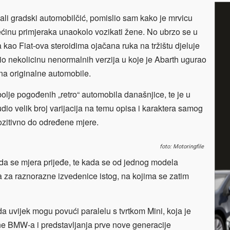
mali gradski automobilčić, pomislio sam kako je mrvicu
ćinu primjeraka unaokolo vozikati žene. No ubrzo se u
ja kao Fiat-ova steroidima ojačana ruka na tržištu djeluje
bio nekolicinu nenormalnih verzija u koje je Abarth ugurao
na originalne automobile.
olje pogođenih „retro“ automobila današnjice, te je u
udio velik broj varijacija na temu opisa i karaktera samog
ozitivno do određene mjere.
foto: Motoringfile
a se mjera prijeđe, te kada se od jednog modela
a za raznorazne izvedenice istog, na kojima se zatim
da uvijek mogu povući paralelu s tvrtkom Mini, koja je
ne BMW-a i predstavljanja prve nove generacije