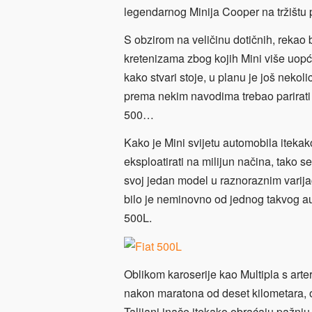
legendarnog Minija Cooper na tržištu p
S obzirom na veličinu dotičnih, reka
kretenizama zbog kojih Mini više uop
kako stvari stoje, u planu je još nekol
prema nekim navodima trebao parirati 
500…
Kako je Mini svijetu automobila itek
eksploatirati na milijun načina, tako se
svoj jedan model u raznoraznim varija
bilo je neminovno od jednog takvog au
500L.
Oblikom karoserije kao Multipla s art
nakon maratona od deset kilometara, ova
Talijani inače itekako obraćaju pažnju