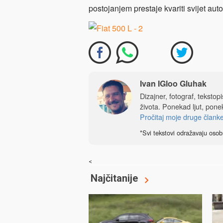
postojanjem prestaje kvariti svijet au
Ivan IGloo Gluhak
Dizajner, fotograf, tekstop
života. Ponekad ljut, ponek
Pročitaj moje druge člank
*Svi tekstovi odražavaju osob
<
Najčitanije