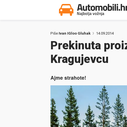
Piše
Ivan IGloo Gluhak
14.09.2014
Prekinuta proi
Kragujevcu
Ajme strahote!