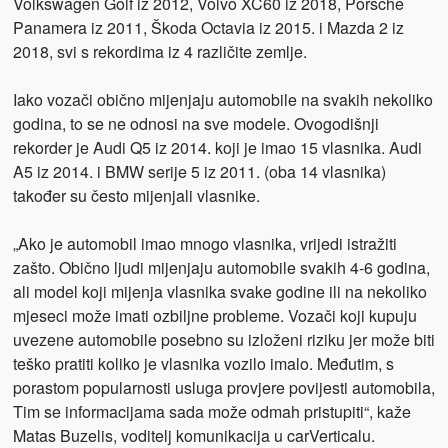
Volkswagen Golf iz 2012, Volvo XC60 iz 2018, Porsche
Panamera iz 2011, Škoda Octavia iz 2015. i Mazda 2 iz
2018, svi s rekordima iz 4 različite zemlje.
Iako vozači obično mijenjaju automobile na svakih nekoliko
godina, to se ne odnosi na sve modele. Ovogodišnji
rekorder je Audi Q5 iz 2014. koji je imao 15 vlasnika. Audi
A5 iz 2014. i BMW serije 5 iz 2011. (oba 14 vlasnika)
također su često mijenjali vlasnike.
„Ako je automobil imao mnogo vlasnika, vrijedi istražiti
zašto. Obično ljudi mijenjaju automobile svakih 4-6 godina,
ali model koji mijenja vlasnika svake godine ili na nekoliko
mjeseci može imati ozbiljne probleme. Vozači koji kupuju
uvezene automobile posebno su izloženi riziku jer može biti
teško pratiti koliko je vlasnika vozilo imalo. Međutim, s
porastom popularnosti usluga provjere povijesti automobila,
Tim se informacijama sada može odmah pristupiti“, kaže
Matas Buzelis, voditelj komunikacija u carVerticalu.