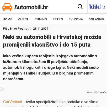
HOME
VIJESTI
TUNING
RETRO
EV-ZONA
OGLASNIK
Piše
Niko Poznat
28.11.2024
Neki su automobili u Hrvatskoj možda
promijenili vlasništvo i do 15 puta
Iako većina kupaca rabljenih izbjegava automobile s
lažiranom kilometražom ili poviješću oštećenja,
automobili mogu kriti i druge tajne. Neki modeli često
mijenjaju vlasnike i sudjeluju u brojnim prometnim
nesrećama.
.
foto: Wikimedia
CarVertical
– tvrtka specijalizirana za podatke o vozilima,