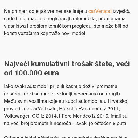
Na primjer, odjeljak vremenske linije u
carVertical
izvješću
sadrži informacije o registraciji automobila, promjenama
vlasništva i prošlom tehničkom pregledu, što može biti od
koristi vozačima koji traže novi model.
Najveći kumulativni trošak štete, veći
od 100.000 eura
Iako svaki automobil prije ili kasnije doživi prometnu
nesreću, neki su modeli skloniji nesrećama od drugih.
Među svim vozilima koje su kupci automobila u Hrvatskoj
provjerili na carVerticalu, Porsche Panamera iz 2011,
Volkswagen CC iz 2014. i Ford Mondeo iz 2015. imali su
najveći broj prometnih nesreća – svaki je oštećen 8 puta.
Ovisno o težini oštećenja, osiguravajuća društva različito