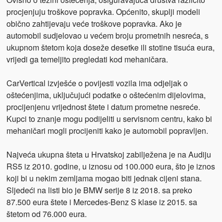
procjenjuju troškove popravka. Općenito, skuplji modeli
obično zahtijevaju veće troškove popravka. Ako je
automobil sudjelovao u većem broju prometnih nesreća, s
ukupnom štetom koja doseže desetke ili stotine tisuća eura,
vrijedi ga temeljito pregledati kod mehaničara.
CarVertical izvješće o povijesti vozila ima odjeljak o
oštećenjima, uključujući podatke o oštećenim dijelovima,
procijenjenu vrijednost štete i datum prometne nesreće.
Kupci to znanje mogu podijeliti u servisnom centru, kako bi
mehaničari mogli procijeniti kako je automobil popravljen.
Najveća ukupna šteta u Hrvatskoj zabilježena je na Audiju
RS5 iz 2010. godine, u iznosu od 100.000 eura, što je iznos
koji bi u nekim zemljama mogao biti jednak cijeni stana.
Sljedeći na listi bio je BMW serije 8 iz 2018. sa preko
87.500 eura štete i Mercedes-Benz S klase iz 2015. sa
štetom od 76.000 eura.