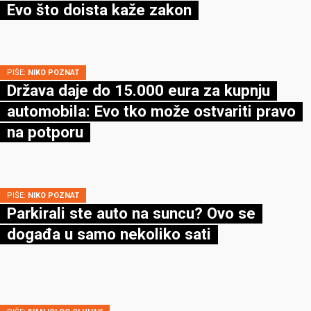
Evo što doista kaže zakon
PIŠE:
NIKO POZNAT
Država daje do 15.000 eura za kupnju
automobila: Evo tko može ostvariti pravo
na potporu
PIŠE:
NIKO POZNAT
Parkirali ste auto na suncu? Ovo se
događa u samo nekoliko sati