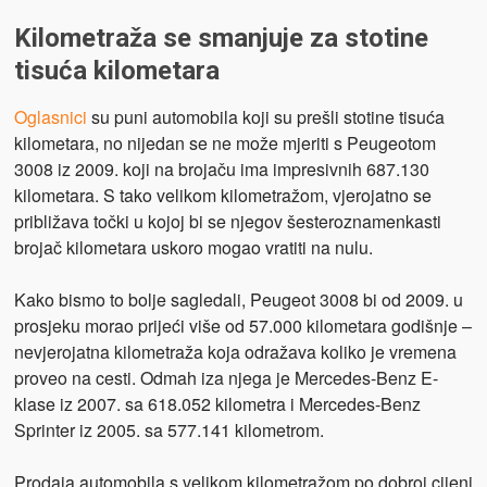
Kilometraža se smanjuje za stotine
tisuća kilometara
Oglasnici
su puni automobila koji su prešli stotine tisuća
kilometara, no nijedan se ne može mjeriti s Peugeotom
3008 iz 2009. koji na brojaču ima impresivnih 687.130
kilometara. S tako velikom kilometražom, vjerojatno se
približava točki u kojoj bi se njegov šesteroznamenkasti
brojač kilometara uskoro mogao vratiti na nulu.
Kako bismo to bolje sagledali, Peugeot 3008 bi od 2009. u
prosjeku morao prijeći više od 57.000 kilometara godišnje –
nevjerojatna kilometraža koja odražava koliko je vremena
proveo na cesti. Odmah iza njega je Mercedes-Benz E-
klase iz 2007. sa 618.052 kilometra i Mercedes-Benz
Sprinter iz 2005. sa 577.141 kilometrom.
Prodaja automobila s velikom kilometražom po dobroj cijeni