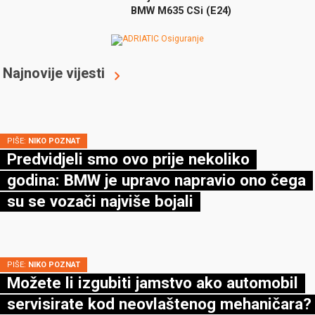
BMW M635 CSi (E24)
Najnovije vijesti
PIŠE:
NIKO POZNAT
Predvidjeli smo ovo prije nekoliko
godina: BMW je upravo napravio ono čega
su se vozači najviše bojali
PIŠE:
NIKO POZNAT
Možete li izgubiti jamstvo ako automobil
servisirate kod neovlaštenog mehaničara?