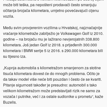
može biti teška, pa nepošteni prodavači često smanjuju
očitanja brojača kilometara, umjetno povećavajući cijenu
vozila.
Među svim provjerenim vozilima u Hrvatskoj, najznačajnije
vraćanje kilometraže zabilježio je Volkswagen Golf iz 2010.
godine – na brojaču mu je lažirano nevjerojatnih 338.800
kilometara. Još jedan Golf iz 2018. s prijeđenih 300.000
kilometara i BMW serije 5 iz 2016. s 290.000 kilometara bili
su tijesno iza.
„Kupnja automobila s kilometražom smanjenom za stotine
tisuća kilometara dovest će do mnogih problema. Očito je
da takav model više neće biti pouzdan i često će se kvariti.
Pitanje sigurnosti također je presudno: automobil s tako
velikom kilometražom može predstavljati rizik ne samo za
vozača i putnike, već i za ostale sudionike u prometu“, kaže
Buzelis.