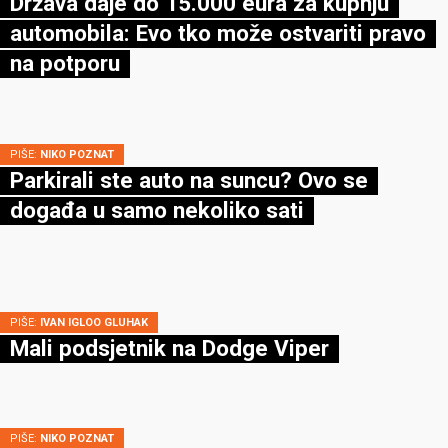
Država daje do 15.000 eura za kupnju
automobila: Evo tko može ostvariti pravo
na potporu
PIŠE:
NIKO POZNAT
Parkirali ste auto na suncu? Ovo se
događa u samo nekoliko sati
PIŠE:
IVAN IGLOO GLUHAK
Mali podsjetnik na Dodge Viper
PIŠE:
NIKO POZNAT