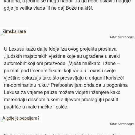
kartona, a jedino se mogu nadati da ga neće ostaviti negdje
gdje je velika vlada ili ne daj Bože na kiši.
Zimska šara
foto: Carscoops
U Lexusu kažu da je ideja iza ovog projekta proslava
„ljudskih majstorskih vještina koje su ugrađene u svaki
automobil“ koji oni proizvode. „Vješti muškarci i žene –
poznati pod imenom takumi koji rade u Lexusu svoje
vještine pokazuju tako što presavijaju u origami koristeći
ne-dominantnu ruku.“ Pretpostavljam onda da u pogonima
Lexusa za vrijeme pauze možete vidjeti inženjere kako
marendaju desnom rukom a lijevom preslaguju post-it
papiriće u male mačke i psiće.
A gdje je pepeljara?
foto: Carscoops