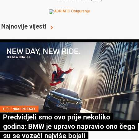
Najnovije vijesti
PIŠE:
NIKO POZNAT
Predvidjeli smo ovo prije nekoliko
godina: BMW je upravo napravio ono čega
su se vozači najviše bojali