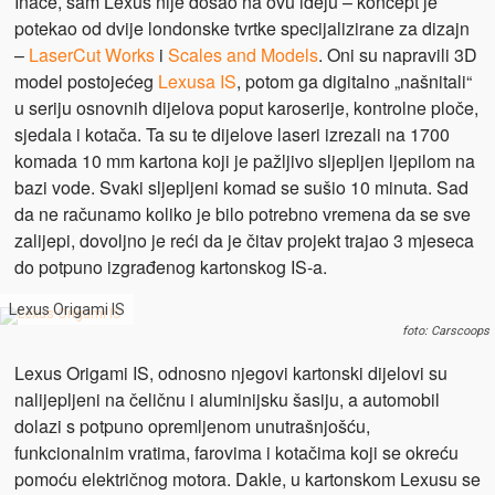
Inače, sam Lexus nije došao na ovu ideju – koncept je
potekao od dvije londonske tvrtke specijalizirane za dizajn
–
LaserCut Works
i
Scales and Models
. Oni su napravili 3D
model postojećeg
Lexusa IS
, potom ga digitalno „našnitali“
u seriju osnovnih dijelova poput karoserije, kontrolne ploče,
sjedala i kotača. Ta su te dijelove laseri izrezali na 1700
komada 10 mm kartona koji je pažljivo sljepljen ljepilom na
bazi vode. Svaki sljepljeni komad se sušio 10 minuta. Sad
da ne računamo koliko je bilo potrebno vremena da se sve
zalijepi, dovoljno je reći da je čitav projekt trajao 3 mjeseca
do potpuno izgrađenog kartonskog IS-a.
Lexus Origami IS
foto: Carscoops
Lexus Origami IS, odnosno njegovi kartonski dijelovi su
nalijepljeni na čeličnu i aluminijsku šasiju, a automobil
dolazi s potpuno opremljenom unutrašnjošću,
funkcionalnim vratima, farovima i kotačima koji se okreću
pomoću električnog motora. Dakle, u kartonskom Lexusu se