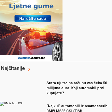
Najčitanije
Sutra ujutro na računu vas čeka 50
milijuna eura. Koji automobil prvi
kupujete?
“Najkul” automobili iz osamdesetih:
BMW M635 CSi (E24)