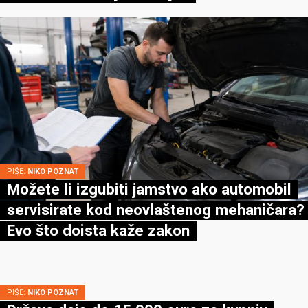
PIŠE:
NIKO POZNAT
Možete li izgubiti jamstvo ako automobil
servisirate kod neovlaštenog mehaničara?
Evo što doista kaže zakon
PIŠE:
NIKO POZNAT