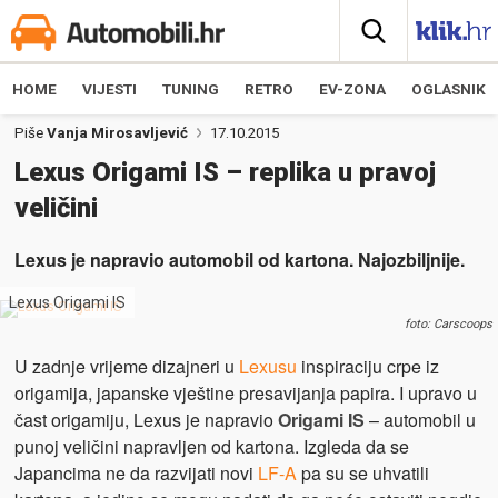
HOME
VIJESTI
TUNING
RETRO
EV-ZONA
OGLASNIK
Piše
Vanja Mirosavljević
17.10.2015
Lexus Origami IS – replika u pravoj
veličini
Lexus je napravio automobil od kartona. Najozbiljnije.
Lexus Origami IS
foto: Carscoops
U zadnje vrijeme dizajneri u
Lexusu
inspiraciju crpe iz
origamija, japanske vještine presavijanja papira. I upravo u
čast origamiju, Lexus je napravio
Origami IS
– automobil u
punoj veličini napravljen od kartona. Izgleda da se
Japancima ne da razvijati novi
LF-A
pa su se uhvatili