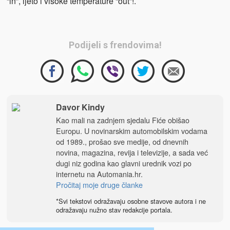
“in”, ljeto i visoke temperature “out”!.
Podijeli s frendovima!
Davor Kindy
Kao mali na zadnjem sjedalu Fiće obišao
Europu. U novinarskim automobilskim vodama
od 1989., prošao sve medije, od dnevnih
novina, magazina, revija i televizije, a sada već
dugi niz godina kao glavni urednik vozi po
internetu na
Automania.hr
.
Pročitaj moje druge članke
*Svi tekstovi odražavaju osobne stavove autora i ne
odražavaju nužno stav redakcije portala.