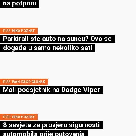
na potporu
PIŠE:
NIKO POZNAT
Parkirali ste auto na suncu? Ovo se
događa u samo nekoliko sati
PIŠE:
IVAN IGLOO GLUHAK
Mali podsjetnik na Dodge Viper
PIŠE:
NIKO POZNAT
8 savjeta za provjeru sigurnosti
automobila prije putovanja