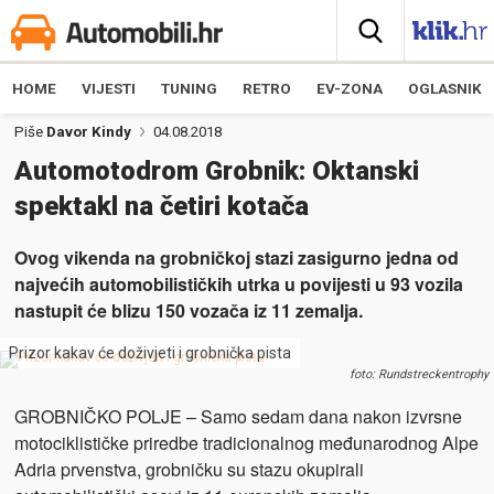
HOME
VIJESTI
TUNING
RETRO
EV-ZONA
OGLASNIK
Piše
Davor Kindy
04.08.2018
Automotodrom Grobnik: Oktanski
spektakl na četiri kotača
Ovog vikenda na grobničkoj stazi zasigurno jedna od
najvećih automobilističkih utrka u povijesti u 93 vozila
nastupit će blizu 150 vozača iz 11 zemalja.
Prizor kakav će doživjeti i grobnička pista
foto: Rundstreckentrophy
GROBNIČKO POLJE – Samo sedam dana nakon izvrsne
motociklističke priredbe tradicionalnog međunarodnog Alpe
Adria prvenstva, grobničku su stazu okupirali