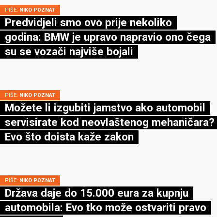
PIŠE:
NIKO POZNAT
Predvidjeli smo ovo prije nekoliko
godina: BMW je upravo napravio ono čega
su se vozači najviše bojali
PIŠE:
NIKO POZNAT
Možete li izgubiti jamstvo ako automobil
servisirate kod neovlaštenog mehaničara?
Evo što doista kaže zakon
PIŠE:
NIKO POZNAT
Država daje do 15.000 eura za kupnju
automobila: Evo tko može ostvariti pravo