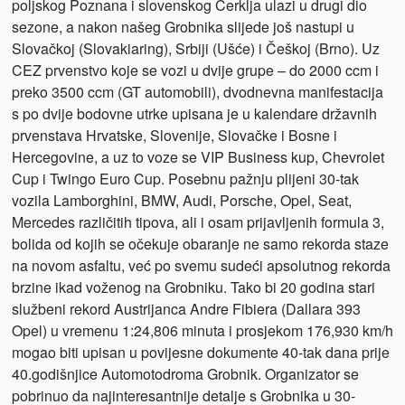
poljskog Poznana i slovenskog Cerklja ulazi u drugi dio
sezone, a nakon našeg Grobnika slijede još nastupi u
Slovačkoj (Slovakiaring), Srbiji (Ušće) i Češkoj (Brno). Uz
CEZ prvenstvo koje se vozi u dvije grupe – do 2000 ccm i
preko 3500 ccm (GT automobili), dvodnevna manifestacija
s po dvije bodovne utrke upisana je u kalendare državnih
prvenstava Hrvatske, Slovenije, Slovačke i Bosne i
Hercegovine, a uz to voze se VIP Business kup, Chevrolet
Cup i Twingo Euro Cup. Posebnu pažnju plijeni 30-tak
vozila Lamborghini, BMW, Audi, Porsche, Opel, Seat,
Mercedes različitih tipova, ali i osam prijavljenih formula 3,
bolida od kojih se očekuje obaranje ne samo rekorda staze
na novom asfaltu, već po svemu sudeći apsolutnog rekorda
brzine ikad voženog na Grobniku. Tako bi 20 godina stari
službeni rekord Austrijanca Andre Fibiera (Dallara 393
Opel) u vremenu 1:24,806 minuta i prosjekom 176,930 km/h
mogao biti upisan u povijesne dokumente 40-tak dana prije
40.godišnjice Automotodroma Grobnik. Organizator se
pobrinuo da najinteresantnije detalje s Grobnika u 30-