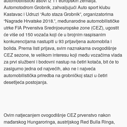
automobilistički asovi iz 11 europskih zemalja.
Automotodrom Grobnik, zahvaljujući Auto sport klubu
Kastavac i Udruzi “Auto staza Grobnik”, organizatorima
“Nagrade Hrvatske 2018.”, međunarodne automobilističke
utrke FIA Prvenstva Srednjoeuropske zone (CEZ), ugostit
će više od 150 vozača koji će u brojnim raspisanim
konkurencijama nastupiti u 93 prijavljena automobila i
bolida. Prema listi prijava, svim naznakama ovogodišnje
CEZ sezone, te velikom interesu koji među vozačima vlada
za prvi službeni i bodovni nastup na četiri kotača, bit će to
zasigurno jedna od najvećih, ako ne i najveća
automobilistička priredba na grobničkoj stazi u četiri
desetljeća postojanja.
Ovim natjecanjem ovogodišnje CEZ prvenstvo nakon
mađarskog Hungaroringa, austrijskog Red Bulla Ringa,