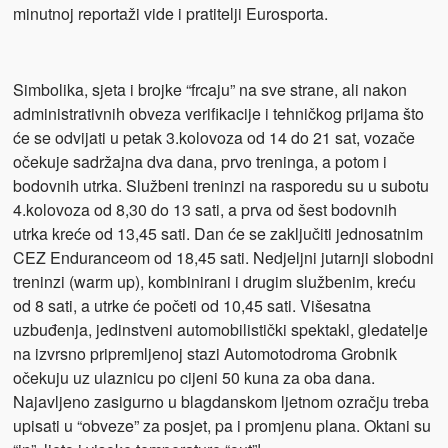
minutnoj reportaži vide i pratitelji Eurosporta.
Simbolika, sjeta i brojke “frcaju” na sve strane, ali nakon
administrativnih obveza verifikacije i tehničkog prijama što
će se odvijati u petak 3.kolovoza od 14 do 21 sat, vozače
očekuje sadržajna dva dana, prvo treninga, a potom i
bodovnih utrka. Službeni treninzi na rasporedu su u subotu
4.kolovoza od 8,30 do 13 sati, a prva od šest bodovnih
utrka kreće od 13,45 sati. Dan će se zaključiti jednosatnim
CEZ Enduranceom od 18,45 sati. Nedjeljni jutarnji slobodni
treninzi (warm up), kombinirani i drugim službenim, kreću
od 8 sati, a utrke će početi od 10,45 sati. Višesatna
uzbuđenja, jedinstveni automobilistički spektakl, gledatelje
na izvrsno pripremljenoj stazi Automotodroma Grobnik
očekuju uz ulaznicu po cijeni 50 kuna za oba dana.
Najavljeno zasigurno u blagdanskom ljetnom ozračju treba
upisati u “obveze” za posjet, pa i promjenu plana. Oktani su