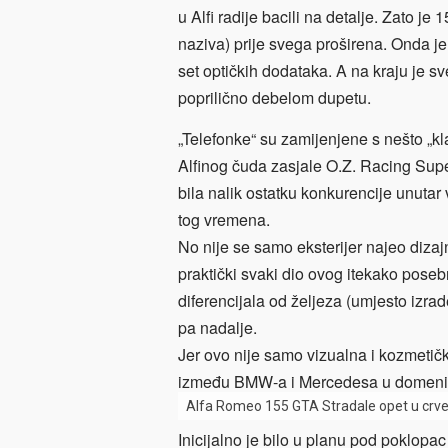
u Alfi radije bacili na detalje. Zato j
naziva) prije svega proširena. Onda je
set optičkih dodataka. A na kraju je 
poprilično debelom dupetu.
„Telefonke“ su zamijenjene s nešto „kl
Alfinog čuda zasjale O.Z. Racing Super
bila nalik ostatku konkurencije unutar v
tog vremena.
No nije se samo eksterijer najeo diza
praktički svaki dio ovog itekako poseb
diferencijala od željeza (umjesto izrade
pa nadalje.
Jer ovo nije samo vizualna i kozmetičk
između BMW-a i Mercedesa u domeni p
Alfa Romeo 155 GTA Stradale opet u crven
Inicijalno je bilo u planu pod poklop