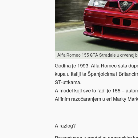
Alfa Romeo 155 GTA Stradale u crvenoj bo
Godina je 1993. Alfa Romeo šuta dup
kupa u Italiji te Španjolcima i Britan
ST-utrkama.
A model koji sve to radi je 155 – auto
Alfinim razočaranjem u eri Marky Mar
A razlog?
Prvenstveno u prednjim pogonskim kota