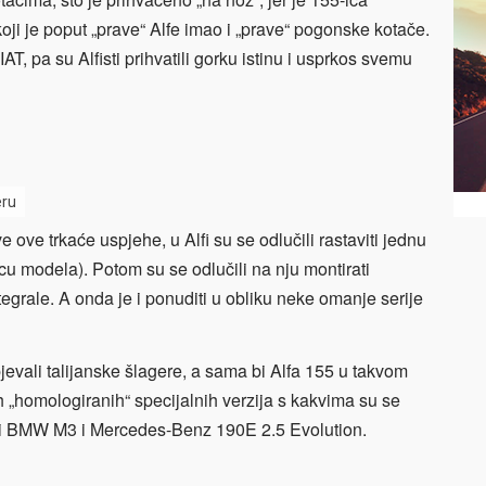
ji je poput „prave“ Alfe imao i „prave“ pogonske kotače.
AT, pa su Alfisti prihvatili gorku istinu i usprkos svemu
eru
e ove trkaće uspjehe, u Alfi su se odlučili rastaviti jednu
u modela). Potom su se odlučili na nju montirati
tegrale. A onda je i ponuditi u obliku neke omanje serije
 pjevali talijanske šlagere, a sama bi Alfa 155 u takvom
 „homologiranih“ specijalnih verzija s kakvima su se
jali BMW M3 i Mercedes-Benz 190E 2.5 Evolution.