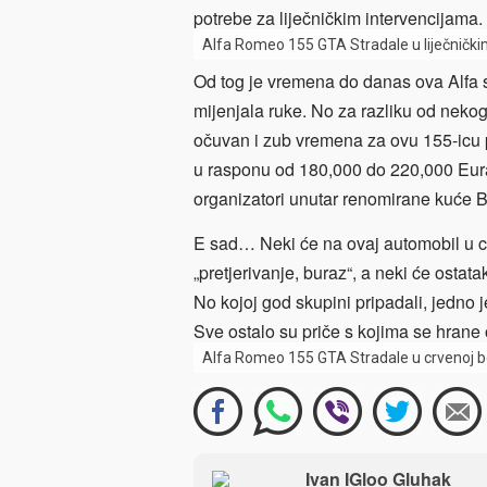
potrebe za liječničkim intervencijama.
Alfa Romeo 155 GTA Stradale u liječničk
Od tog je vremena do danas ova Alfa
mijenjala ruke. No za razliku od nekog
očuvan i zub vremena za ovu 155-icu pra
u rasponu od 180,000 do 220,000 Eura,
organizatori unutar renomirane kuće
E sad… Neki će na ovaj automobil u ci
„pretjerivanje, buraz“, a neki će ostatak
No kojoj god skupini pripadali, jedno j
Sve ostalo su priče s kojima se hrane 
Alfa Romeo 155 GTA Stradale u crvenoj b
Ivan IGloo Gluhak