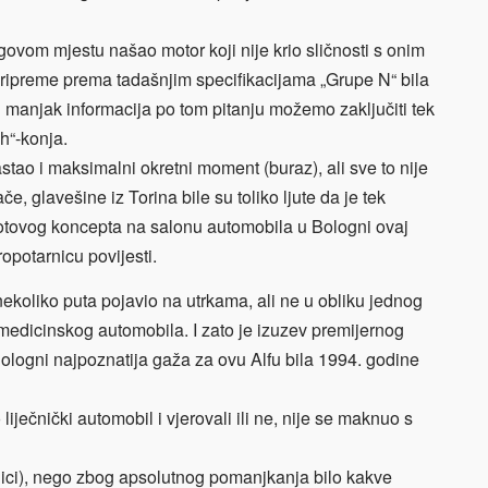
egovom mjestu našao motor koji nije krio sličnosti s onim
ripreme prema tadašnjim specifikacijama „Grupe N“ bila
n manjak informacija po tom pitanju možemo zaključiti tek
h“-konja.
stao i maksimalni okretni moment (buraz), ali sve to nije
e, glavešine iz Torina bile su toliko ljute da je tek
otovog koncepta na salonu automobila u Bologni ovaj
ropotarnicu povijesti.
nekoliko puta pojavio na utrkama, ali ne u obliku jednog
 medicinskog automobila. I zato je izuzev premijernog
ologni najpoznatija gaža za ovu Alfu bila 1994. godine
ječnički automobil i vjerovali ili ne, nije se maknuo s
bnici), nego zbog apsolutnog pomanjkanja bilo kakve