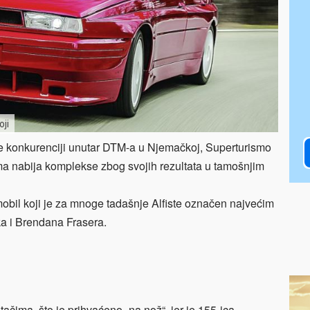
ji
e konkurenciji unutar DTM-a u Njemačkoj, Superturismo
cima nabija komplekse zbog svojih rezultata u tamošnjim
mobil koji je za mnoge tadašnje Alfiste označen najvećim
ka i Brendana Frasera.
čima, što je prihvaćeno „na nož“, jer je 155-ica