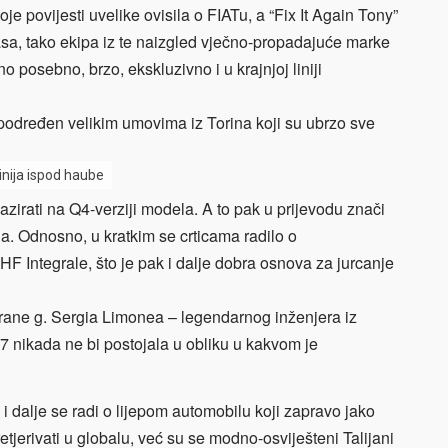
e povijesti uvelike ovisila o FIATu, a “Fix It Again Tony”
o asa, tako ekipa iz te naizgled vječno-propadajuće marke
no posebno, brzo, ekskluzivno i u krajnjoj liniji
io podređen velikim umovima iz Torina koji su ubrzo sve
nija ispod haube
bazirati na Q4-verziji modela. A to pak u prijevodu znači
ja. Odnosno, u kratkim se crticama radilo o
HF Integrale, što je pak i dalje dobra osnova za jurcanje
strane g. Sergia Limonea – legendarnog inženjera iz
7 nikada ne bi postojala u obliku u kakvom je
 i dalje se radi o lijepom automobilu koji zapravo jako
retjerivati u globalu, već su se modno-osviješteni Talijani