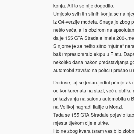
konja. Ali to se nije dogodilo.
Umjesto svih tih silnih konja se na nj
iz Q4-verzije modela. Snaga je zbog p
nešto veća, ali s obzirom na apsoluta
da je 155 GTA Stradale imala 200-„me
S njome je za nešto sitno “njutna” nara
baš impresioniralo ekipu u Fiatu. Dapač
nekoliko dana nakon predstavljanja g
automobil završio na polici i prešao u 
Doduše, taj se jedan-jedini primjerak 
od konkurenata na stazi, već u obliku
prikazivanja na salonu automobila u B
na Velikoj nagradi Italije u Monzi.
Tada se 155 GTA Stradale pojavio kao li
mjesta tijekom cijele utrke.
I to ne zbog kvara (sram vas bilo zlo