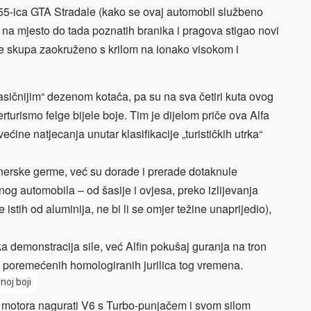
e 155-ica GTA Stradale (kako se ovaj automobil službeno
 na mjesto do tada poznatih branika i pragova stigao novi
sve skupa zaokruženo s krilom na ionako visokom i
asičnijim“ dezenom kotača, pa su na sva četiri kuta ovog
turismo felge bijele boje. Tim je dijelom priče ova Alfa
ećine natjecanja unutar klasifikacije „turističkih utrka“
jnerske germe, već su dorade i prerade dotaknule
nog automobila – od šasije i ovjesa, preko izlijevanja
 istih od aluminija, ne bi li se omjer težine unaprijedio),
a demonstracija sile, već Alfin pokušaj guranja na tron
oremećenih homologiranih jurilica tog vremena.
oj boji
ac motora nagurati V6 s Turbo-punjačem i svom silom