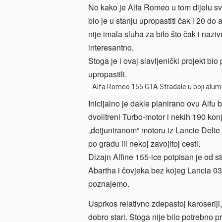
No kako je Alfa Romeo u tom dijelu svoj
bio je u stanju upropastiti čak i 20 d
nije imala sluha za bilo što čak i naziv
interesantno.
Stoga je i ovaj slavljenički projekt b
upropastili.
Alfa Romeo 155 GTA Stradale u boji alumi
Inicijalno je dakle planirano ovu Alfu 
dvolitreni Turbo-motor i nekih 190 kon
„detjuniranom“ motoru iz Lancie Delte 
po gradu ili nekoj zavojitoj cesti.
Dizajn Alfine 155-ice potpisan je od 
Abartha i čovjeka bez kojeg Lancia 03
poznajemo.
Usprkos relativno zdepastoj karoseriji,
dobro stari. Stoga nije bilo potrebno p