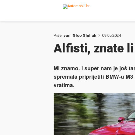
Piše
Ivan IGloo Gluhak
09.05.2024
Alfisti, znate l
Mi znamo. I super nam je još t
spremala priprijetiti BMW-u M3 i
vratima.