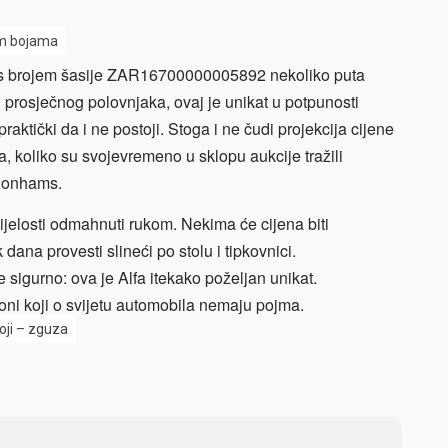
im bojama
 s brojem šasije ZAR16700000005892 nekoliko puta
 prosječnog polovnjaka, ovaj je unikat u potpunosti
ktički da i ne postoji. Stoga i ne čudi projekcija cijene
 koliko su svojevremeno u sklopu aukcije tražili
 Bonhams.
jelosti odmahnuti rukom. Nekima će cijena biti
 dana provesti slineći po stolu i tipkovnici.
e sigurno: ova je Alfa itekako poželjan unikat.
oni koji o svijetu automobila nemaju pojma.
oji – zguza