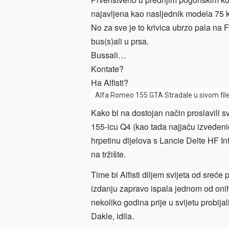
najavljena kao nasljednik modela 75 ko
No za sve je to krivica ubrzo pala na FI
bus(s)ali u prsa.
Bussali…
Kontate?
Ha Alfisti?
Alfa Romeo 155 GTA Stradale u sivom fil
Kako bi na dostojan način proslavili sv
155-icu Q4 (kao tada najjaču izvedenic
hrpetinu dijelova s Lancie Delte HF In
na tržište.
Time bi Alfisti diljem svijeta od sreće
izdanju zapravo ispala jednom od onih
nekoliko godina prije u svijetu probi
Dakle, idila.