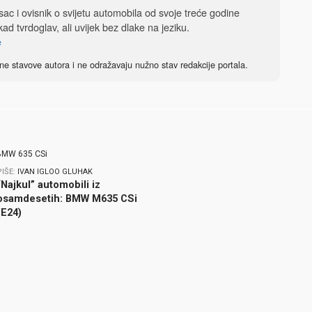
isac i ovisnik o svijetu automobila od svoje treće godine
ad tvrdoglav, ali uvijek bez dlake na jeziku.
e
ne stavove autora i ne odražavaju nužno stav redakcije portala.
PIŠE:
IVAN IGLOO GLUHAK
“Najkul” automobili iz
osamdesetih: BMW M635 CSi
(E24)