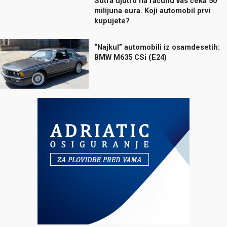
Sutra ujutro na računu vas čeka 50
milijuna eura. Koji automobil prvi
kupujete?
“Najkul” automobili iz osamdesetih:
BMW M635 CSi (E24)