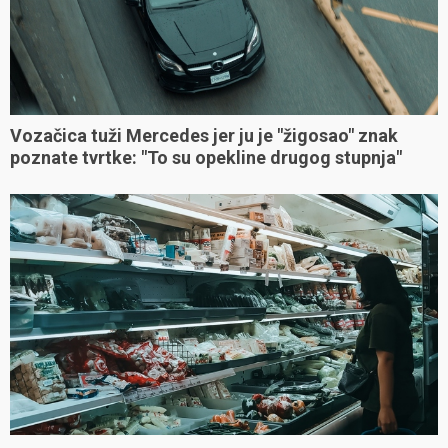
Vozačica tuži Mercedes jer ju je "žigosao" znak
poznate tvrtke: "To su opekline drugog stupnja"