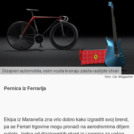
Dizajneri automobila, osim vozila kreiraju zaista različite stvari
foto: Car Magazine
Pernica iz Ferrarija
Ekipa iz Maranella zna vrlo dobro kako izgraditi svoj brend,
pa se Ferrari trgovine mogu pronaći na aerodromima diljem
svijeta. Jedna od dizajnerskih stvari je i pernica za vašeg