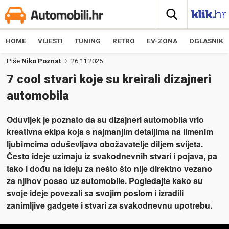
HOME
VIJESTI
TUNING
RETRO
EV-ZONA
OGLASNIK
Piše
Niko Poznat
26.11.2025
7 cool stvari koje su kreirali dizajneri
automobila
Oduvijek je poznato da su dizajneri automobila vrlo
kreativna ekipa koja s najmanjim detaljima na limenim
ljubimcima oduševljava obožavatelje diljem svijeta.
Često ideje uzimaju iz svakodnevnih stvari i pojava, pa
tako i dođu na ideju za nešto što nije direktno vezano
za njihov posao uz automobile. Pogledajte kako su
svoje ideje povezali sa svojim poslom i izradili
zanimljive gadgete i stvari za svakodnevnu upotrebu.