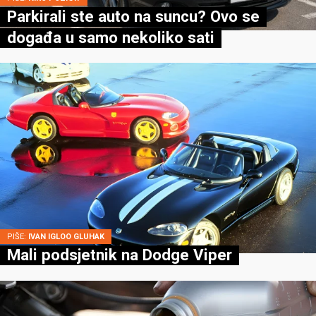
Parkirali ste auto na suncu? Ovo se
događa u samo nekoliko sati
PIŠE:
IVAN IGLOO GLUHAK
Mali podsjetnik na Dodge Viper