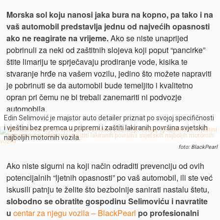
Morska sol koju nanosi jaka bura na kopno, pa tako i na
vaš automobil predstavlja jednu od najvećih opasnosti
ako ne reagirate na vrijeme.
Ako se niste unaprijed
pobrinuli za neki od zaštitnih slojeva koji poput “pancirke”
štite limariju te sprječavaju prodiranje vode, kisika te
stvaranje hrđe na vašem vozilu, jedino što možete napraviti
je pobrinuti se da automobil bude temeljito i kvalitetno
opran pri čemu ne bi trebali zanemariti ni podvozje
automobila.
Edin Selimović je majstor auto detailer priznat po svojoj specifičnosti
i vještini bez premca u pripremi i zaštiti lakiranih površina svjetskih
najboljih motornih vozila.
foto: BlackPearl
Ako niste sigurni na koji način odraditi prevenciju od ovih
potencijalnih “ljetnih opasnosti” po vaš automobil, ili ste već
iskusili patnju te želite što bezbolnije sanirati nastalu štetu,
slobodno se obratite gospodinu Selimoviću i navratite
u
centar za njegu vozila – BlackPearl
po profesionalni