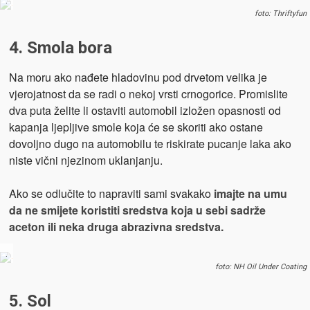
.
foto: Thriftyfun
4. Smola bora
Na moru ako nađete hladovinu pod drvetom velika je
vjerojatnost da se radi o nekoj vrsti crnogorice. Promislite
dva puta želite li ostaviti automobil izložen opasnosti od
kapanja ljepljive smole koja će se skoriti ako ostane
dovoljno dugo na automobilu te riskirate pucanje laka ako
niste vični njezinom uklanjanju.
Ako se odlučite to napraviti sami svakako
imajte na umu
da ne smijete koristiti sredstva koja u sebi sadrže
aceton ili neka druga abrazivna sredstva.
.
foto: NH Oil Under Coating
5. Sol