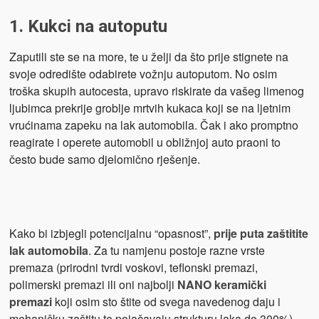
1. Kukci na autoputu
Zaputili ste se na more, te u želji da što prije stignete na
svoje odredište odabirete vožnju autoputom. No osim
troška skupih autocesta, upravo riskirate da vašeg limenog
ljubimca prekrije groblje mrtvih kukaca koji se na ljetnim
vrućinama zapeku na lak automobila. Čak i ako promptno
reagirate i operete automobil u obližnjoj auto praoni to
često bude samo djelomično rješenje.
Kako bi izbjegli potencijalnu “opasnost”,
prije puta zaštitite
lak automobila
. Za tu namjenu postoje razne vrste
premaza (prirodni tvrdi voskovi, teflonski premazi,
polimerski premazi ili oni najbolji
NANO keramički
premazi
koji osim sto štite od svega navedenog daju i
mehaničku zaštitu te pojačavaju strukturu laka do 300%).,