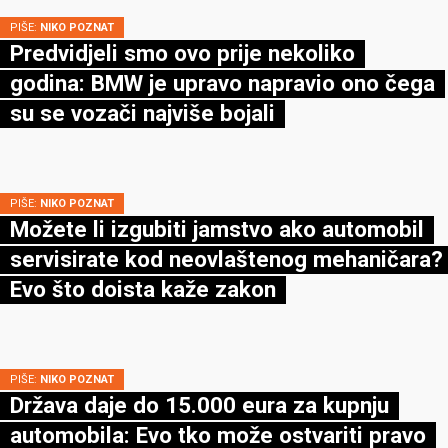
PIŠE:
NIKO POZNAT
Predvidjeli smo ovo prije nekoliko
godina: BMW je upravo napravio ono čega
su se vozači najviše bojali
PIŠE:
NIKO POZNAT
Možete li izgubiti jamstvo ako automobil
servisirate kod neovlaštenog mehaničara?
Evo što doista kaže zakon
PIŠE:
NIKO POZNAT
Država daje do 15.000 eura za kupnju
automobila: Evo tko može ostvariti pravo