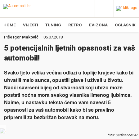
HOME
VIJESTI
TUNING
RETRO
EV-ZONA
OGLASNIK
Piše
Igor Maković
06.07.2018
5 potencijalnih ljetnih opasnosti za vaš
automobil!
Svako ljeto velika većina odlazi u toplije krajeve kako bi
uhvatili malo sunca, opustili glave i uživali u životu.
Naoči savršeni bijeg od stvarnosti koji ubrzo može
postati noćna mora svakog vlasnika limenog ljubimca.
Naime, u nastavku teksta ćemo vam navesti 5
opasnosti za vaš automobil kako bi se pravilno
pripremili za bezbrižan boravak na moru.
.
foto: Carfinance247