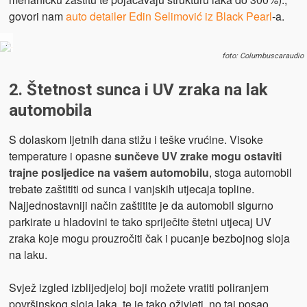
govori nam
auto detailer Edin Selimović iz Black Pearl
-a.
.
foto: Columbuscaraudio
2. Štetnost sunca i UV zraka na lak
automobila
S dolaskom ljetnih dana stižu i teške vrućine. Visoke
temperature i opasne
sunčeve UV zrake mogu ostaviti
trajne posljedice na vašem automobilu
, stoga automobil
trebate zaštititi od sunca i vanjskih utjecaja topline.
Najjednostavniji način zaštitite je da automobil sigurno
parkirate u hladovini te tako spriječite štetni utjecaj UV
zraka koje mogu prouzročiti čak i pucanje bezbojnog sloja
na laku.
Svjež izgled izblijedjeloj boji možete vratiti poliranjem
površinskog sloja laka, te je tako oživjeti, no taj posao