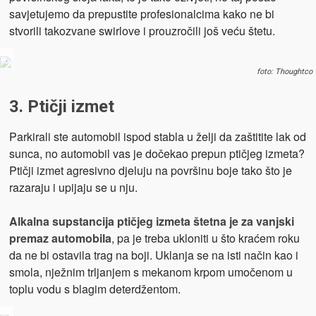
savjetujemo da prepustite profesionalcima kako ne bi
stvorili takozvane swirlove i prouzročili još veću štetu.
.
foto: Thoughtco
3. Ptičji izmet
Parkirali ste automobil ispod stabla u želji da zaštitite lak od
sunca, no automobil vas je dočekao prepun ptičjeg izmeta?
Ptičji izmet agresivno djeluju na površinu boje tako što je
razaraju i upijaju se u nju.
Alkalna supstancija ptičjeg izmeta štetna je za vanjski
premaz automobila
, pa je treba ukloniti u što kraćem roku
da ne bi ostavila trag na boji. Uklanja se na isti način kao i
smola, nježnim trljanjem s mekanom krpom umočenom u
toplu vodu s blagim deterdžentom.