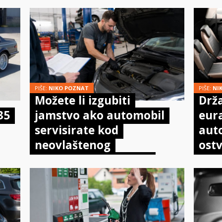
PIŠE:
NIKO POZNAT
PIŠE:
NI
Možete li izgubiti
Drža
35
jamstvo ako automobil
eur
servisirate kod
aut
neovlaštenog
ostv
mehaničara? Evo što
pot
doista kaže zakon