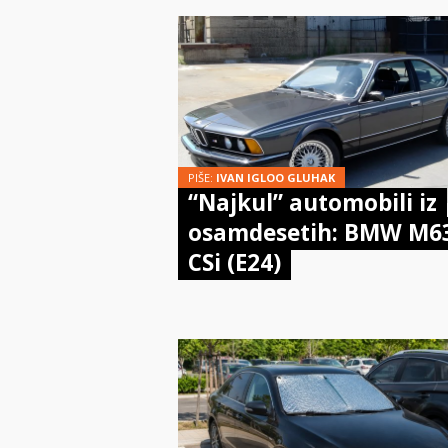
PIŠE:
IVAN IGLOO GLUHAK
“Najkul” automobili iz
osamdesetih: BMW M6
CSi (E24)