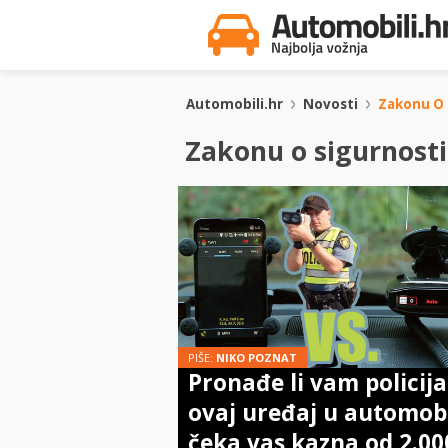
Automobili.hr
Novosti
Zakonu O 
Zakonu o sigurnost
PIŠE:
NIKO POZNAT
Pronađe li vam policija
ovaj uređaj u automobi
čeka vas kazna od 2.00