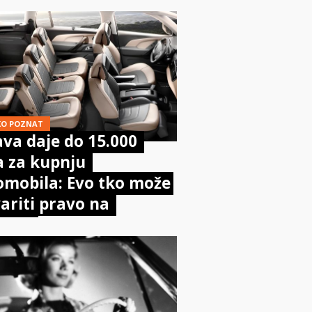
KO POZNAT
va daje do 15.000
a za kupnju
omobila: Evo tko može
ariti pravo na
poru