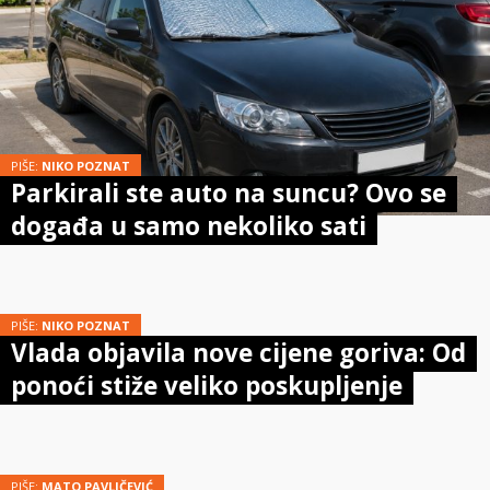
PIŠE:
NIKO POZNAT
Parkirali ste auto na suncu? Ovo se
događa u samo nekoliko sati
PIŠE:
NIKO POZNAT
Vlada objavila nove cijene goriva: Od
ponoći stiže veliko poskupljenje
PIŠE:
MATO PAVLIČEVIĆ