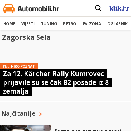
HOME
VIJESTI
TUNING
RETRO
EV-ZONA
OGLASNIK
Zagorska Sela
PIŠE:
NIKO POZNAT
Za 12. Kärcher Rally Kumrovec
prijavile su se čak 82 posade iz 8
zemalja
Najčitanije
8 savjeta za provjeru sigurnosti