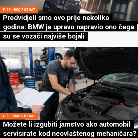
PIŠE:
NIKO POZNAT
Predvidjeli smo ovo prije nekoliko
godina: BMW je upravo napravio ono čega
su se vozači najviše bojali
PIŠE:
NIKO POZNAT
Možete li izgubiti jamstvo ako automobil
servisirate kod neovlaštenog mehaničara?