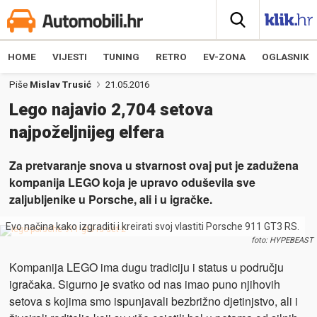
HOME
VIJESTI
TUNING
RETRO
EV-ZONA
OGLASNIK
Piše
Mislav Trusić
21.05.2016
Lego najavio 2,704 setova
najpoželjnijeg elfera
Za pretvaranje snova u stvarnost ovaj put je zadužena
kompanija LEGO koja je upravo oduševila sve
zaljubljenike u Porsche, ali i u igračke.
Evo načina kako izgraditi i kreirati svoj vlastiti Porsche 911 GT3 RS.
foto: HYPEBEAST
Kompanija LEGO ima dugu tradiciju i status u području
igračaka. Sigurno je svatko od nas imao puno njihovih
setova s kojima smo ispunjavali bezbrižno djetinjstvo, ali i