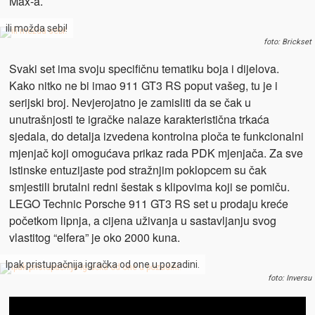
Max-a.
ili možda sebi!
foto: Brickset
Svaki set ima svoju specifičnu tematiku boja i dijelova.
Kako nitko ne bi imao 911 GT3 RS poput vašeg, tu je i
serijski broj. Nevjerojatno je zamisliti da se čak u
unutrašnjosti te igračke nalaze karakteristična trkaća
sjedala, do detalja izvedena kontrolna ploča te funkcionalni
mjenjač koji omogućava prikaz rada PDK mjenjača. Za sve
istinske entuzijaste pod stražnjim poklopcem su čak
smjestili brutalni redni šestak s klipovima koji se pomiču.
LEGO Technic Porsche 911 GT3 RS set u prodaju kreće
početkom lipnja, a cijena uživanja u sastavljanju svog
vlastitog “elfera” je oko 2000 kuna.
Ipak pristupačnija igračka od one u pozadini.
foto: Inversu