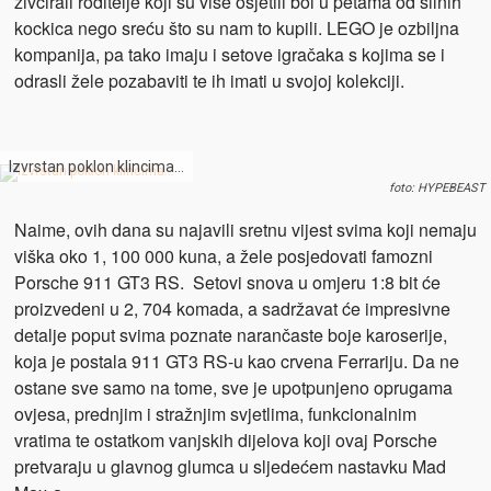
živcirali roditelje koji su više osjetili bol u petama od silnih
kockica nego sreću što su nam to kupili. LEGO je ozbiljna
kompanija, pa tako imaju i setove igračaka s kojima se i
odrasli žele pozabaviti te ih imati u svojoj kolekciji.
Izvrstan poklon klincima…
foto: HYPEBEAST
Naime, ovih dana su najavili sretnu vijest svima koji nemaju
viška oko 1, 100 000 kuna, a žele posjedovati famozni
Porsche 911 GT3 RS. Setovi snova u omjeru 1:8 bit će
proizvedeni u 2, 704 komada, a sadržavat će impresivne
detalje poput svima poznate narančaste boje karoserije,
koja je postala 911 GT3 RS-u kao crvena Ferrariju. Da ne
ostane sve samo na tome, sve je upotpunjeno oprugama
ovjesa, prednjim i stražnjim svjetlima, funkcionalnim
vratima te ostatkom vanjskih dijelova koji ovaj Porsche
pretvaraju u glavnog glumca u sljedećem nastavku Mad