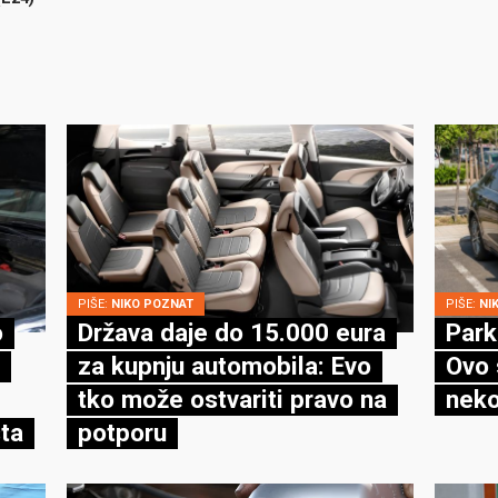
PIŠE:
NIKO POZNAT
PIŠE:
NI
o
Država daje do 15.000 eura
Park
za kupnju automobila: Evo
Ovo 
tko može ostvariti pravo na
neko
ta
potporu