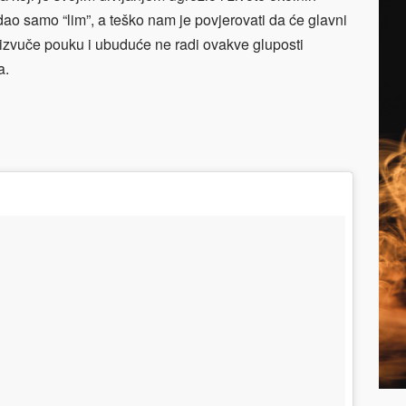
adao samo “lim”, a teško nam je povjerovati da će glavni
a izvuče pouku i ubuduće ne radi ovakve gluposti
a.