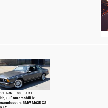
PIŠE:
IVAN IGLOO GLUHAK
“Najkul” automobili iz
osamdesetih: BMW M635 CSi
(E24)