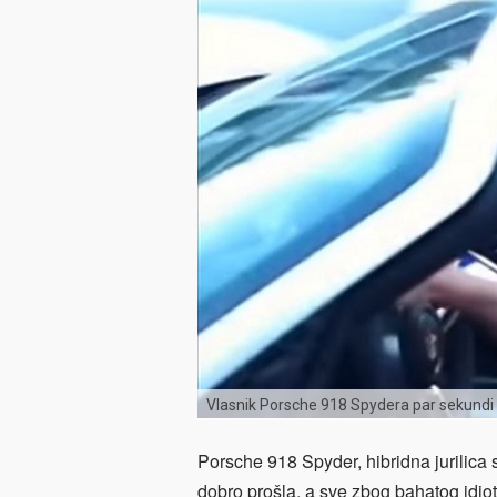
Vlasnik Porsche 918 Spydera par sekundi 
Porsche 918 Spyder, hibridna jurilica
dobro prošla, a sve zbog bahatog idiota