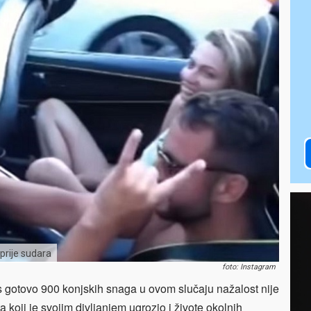
prije sudara
foto: Instagram
 s gotovo 900 konjskih snaga u ovom slučaju nažalost nije
 koji je svojim divljanjem ugrozio i živote okolnih