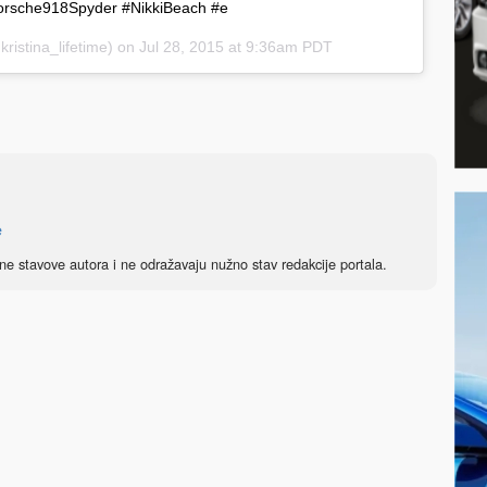
rsche918Spyder #NikkiBeach #e
kristina_lifetime) on Jul 28, 2015 at 9:36am PDT
e
ne stavove autora i ne odražavaju nužno stav redakcije portala.