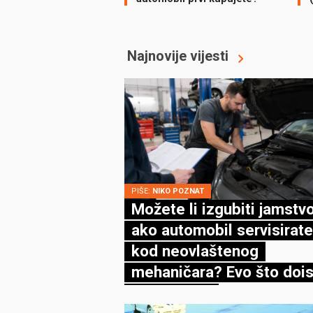
Najnovije vijesti
PIŠE:
NIKO POZNAT
Možete li izgubiti jamstv
ako automobil servisirate
kod neovlaštenog
mehaničara? Evo što dois
kaže zakon