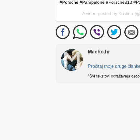
#Porsche #Pampelone #Porsche918 #Po
A video posted by Kristina (@
Macho.hr
Pročitaj moje druge člank
*Svi tekstovi odražavaju osob