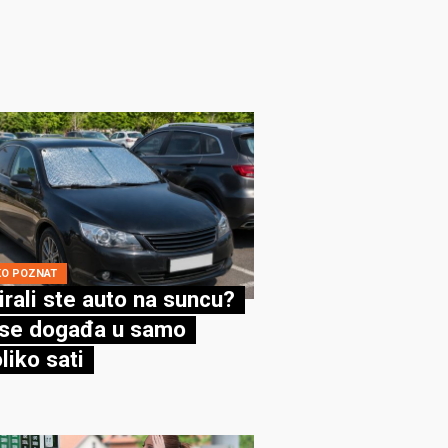
KO POZNAT
irali ste auto na suncu?
se događa u samo
liko sati