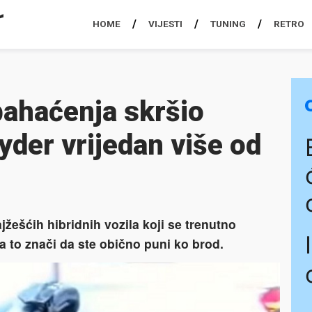
HOME
VIJESTI
TUNING
RETRO
bahaćenja skršio
der vrijedan više od
žešćih hibridnih vozila koji se trenutno
 to znači da ste obično puni ko brod.