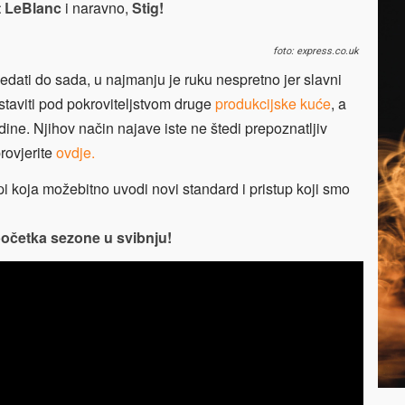
t LeBlanc
i naravno,
Stig!
foto: express.co.uk
ledati do sada, u najmanju je ruku nespretno jer slavni
staviti pod pokroviteljstvom druge
produkcijske kuće
, a
dine. Njihov način najave iste ne štedi prepoznatljiv
provjerite
ovdje.
pi koja možebitno uvodi novi standard i pristup koji smo
početka sezone u svibnju!