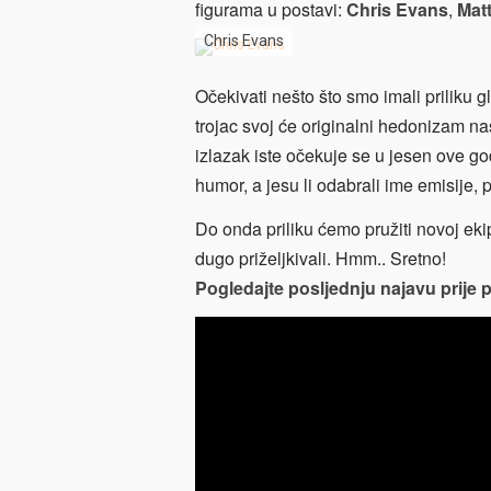
figurama u postavi:
Chris Evans
,
Mat
Chris Evans
Očekivati nešto što smo imali priliku g
trojac svoj će originalni hedonizam na
izlazak iste očekuje se u jesen ove go
humor, a jesu li odabrali ime emisije, 
Do onda priliku ćemo pružiti novoj eki
dugo priželjkivali. Hmm.. Sretno!
Pogledajte posljednju najavu prije 