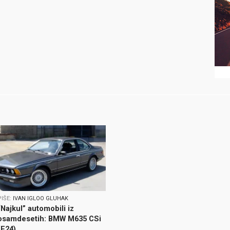
PIŠE:
IVAN IGLOO GLUHAK
“Najkul” automobili iz
osamdesetih: BMW M635 CSi
(E24)