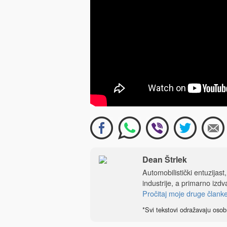
Dean Štrlek
Automobilistički entuzijast
industrije, a primarno izdv
Pročitaj moje druge člank
*Svi tekstovi odražavaju osob