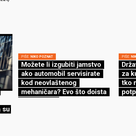
PIŠE:
NIKO POZNAT
PIŠE:
NI
Možete li izgubiti jamstvo
Drža
ako automobil servisirate
za k
kod neovlaštenog
tko 
mehaničara? Evo što doista
potp
kaže zakon
 su