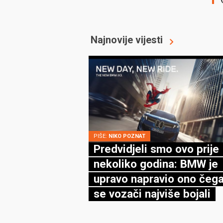
Najnovije vijesti
PIŠE:
NIKO POZNAT
Predvidjeli smo ovo prije
nekoliko godina: BMW je
upravo napravio ono čega
se vozači najviše bojali