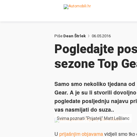
Piše
Dean Štrlek
06.05.2016
Pogledajte pos
sezone Top Ge
Samo smo nekoliko tjedana od 
Gear. A je su li stvorili dovolj
pogledate posljednju najavu pr
vas nasmijati do suza..
Svima poznati “Prijatelj” Matt LeBlanc
U
prijašnjim objavama
vidjeli smo tko 