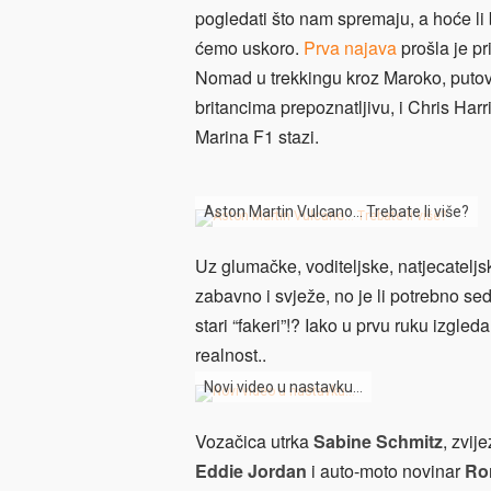
pogledati što nam spremaju, a hoće li b
ćemo uskoro.
Prva najava
prošla je pr
Nomad u trekkingu kroz Maroko, putova
britancima prepoznatljivu, i Chris Har
Marina F1 stazi.
Aston Martin Vulcano… Trebate li više?
Uz glumačke, voditeljske, natjecateljsk
zabavno i svježe, no je li potrebno sed
stari “fakeri”!? Iako u prvu ruku izgle
realnost..
Novi video u nastavku…
Vozačica utrka
Sabine Schmitz
, zvi
Eddie Jordan
i auto-moto novinar
Ro