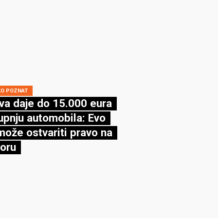
KO POZNAT
va daje do 15.000 eura
upnju automobila: Evo
može ostvariti pravo na
oru