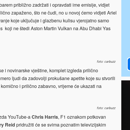
arem približno zadržati i opravdati ime emisije, vidjet
ilično zapaženo, što ne čudi, no u novoj ćemo vidjeti Ariel
nje koje uključuje i glazbenu kulisu vjerojatno samo
ris koji ne štedi Aston Martin Vulkan na Abu Dhabi Yas
foto: carbuzz
e i novinarske vještine, komplet izgleda prilično
mero ljudi da zadovolji prokušane apetite koje su stvorili
da komično i prilično zabavno, vrijeme će ukazati na
foto: carbuzz
jezda YouTube-a
Chris Harris
, F1 oznakom potkovan
ry Reid
pridružiti će se svima poznatim televizijskim