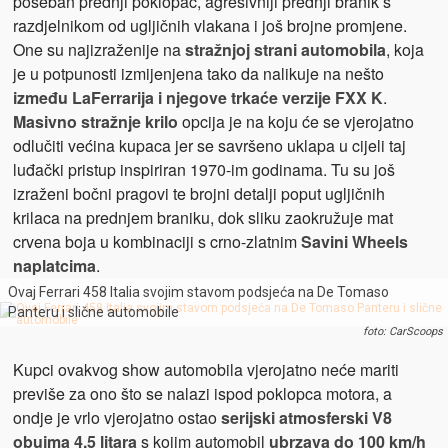
poseban prednji poklopac, agresivniji prednji branik s
razdjelnikom od ugljičnih vlakana i još brojne promjene.
One su najizraženije na
stražnjoj strani automobila
, koja
je u potpunosti izmijenjena tako da nalikuje na nešto
između LaFerrarija i njegove trkaće verzije FXX K
.
Masivno stražnje krilo
opcija je na koju će se vjerojatno
odlučiti većina kupaca jer se savršeno uklapa u cijeli taj
luđački pristup inspiriran 1970-im godinama. Tu su još
izraženi bočni pragovi te brojni detalji poput ugljičnih
krilaca na prednjem braniku, dok sliku zaokružuje mat
crvena boja u kombinaciji s crno-zlatnim
Savini Wheels
naplatcima
.
Ovaj Ferrari 458 Italia svojim stavom podsjeća na De Tomaso
Panteru i slične automobile
foto: CarScoops
Kupci ovakvog show automobila vjerojatno neće mariti
previše za ono što se nalazi ispod poklopca motora, a
ondje je vrlo vjerojatno ostao
serijski atmosferski V8
obujma 4,5 litara
s kojim automobil
ubrzava do 100 km/h