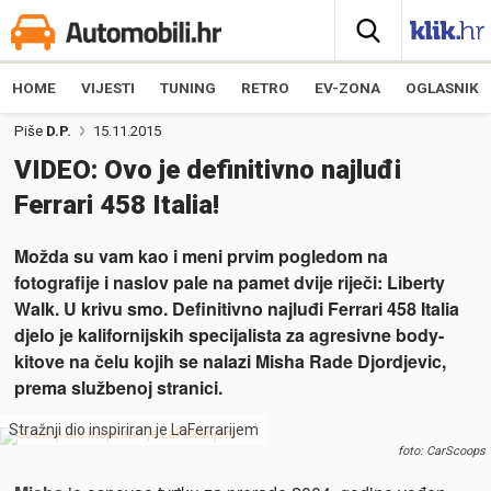
HOME
VIJESTI
TUNING
RETRO
EV-ZONA
OGLASNIK
Piše
D.P.
15.11.2015
VIDEO: Ovo je definitivno najluđi
Ferrari 458 Italia!
Možda su vam kao i meni prvim pogledom na
fotografije i naslov pale na pamet dvije riječi: Liberty
Walk. U krivu smo. Definitivno najluđi Ferrari 458 Italia
djelo je kalifornijskih specijalista za agresivne body-
kitove na čelu kojih se nalazi Misha Rade Djordjevic,
prema službenoj stranici.
Stražnji dio inspiriran je LaFerrarijem
foto: CarScoops