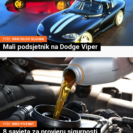
PIŠE:
IVAN IGLOO GLUHAK
Mali podsjetnik na Dodge Viper
PIŠE:
NIKO POZNAT
8 savjeta za provjeru sigurnosti