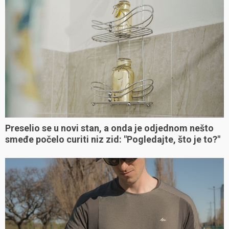
Preselio se u novi stan, a onda je odjednom nešto
smeđe počelo curiti niz zid: "Pogledajte, što je to?"