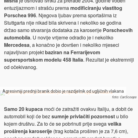
Misha
je osnovao tvrtku za prerade 2004. godine vođen
entuzijazmom i strašću prema
modificiranju vlastitog
Porschea 996
. Njegova ljubav prema sportašima iz
Stuttgarta nije nikad bila skrivena i nekoliko se godina
držao samo stvaranja dodataka za karoserije
Porscheovih
automobila
. U novije vrijeme odradio je i nekoliko
Mercedesa
, a konačno je dovršen i nekoliko mjeseci
najavljivan projekt
baziran na Ferrarijevom
supersportskom modelu 458 Italia
. Rezultat je ekstremniji
od očekivanog.
Agresivniji prednji branik dobio je razdjelnik od ugljičnih vlakana
foto: CarScoops
Samo 20 kupaca
moći će zatražiti ovakvu Italiju, a dobit će
automobil koji će bez
sumnje privlačiti pozornost
u bilo
kojem društvu. Za to će se pobrinuti prije svega
velika
proširenja karoserije
(trag kotača proširen je za 7,6 cm),