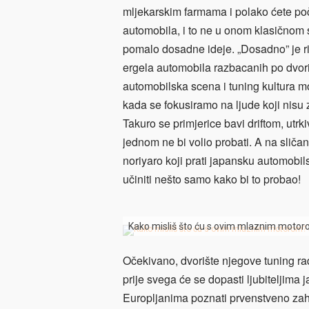
mljekarskim farmama i polako ćete poče
automobila, i to ne u onom klasičnom 
pomalo dosadne ideje. „Dosadno” je ri
ergela automobila razbacanih po dvor
automobilska scena i tuning kultura mo
kada se fokusiramo na ljude koji nisu z
Takuro se primjerice bavi driftom, utrki
jednom ne bi volio probati. A na sliča
noriyaro koji prati japansku automobil
učiniti nešto samo kako bi to probao!
Kako misliš što ću s ovim mlaznim motoro
Očekivano, dvorište njegove tuning r
prije svega će se dopasti ljubiteljima
Europljanima poznati prvenstveno zahv