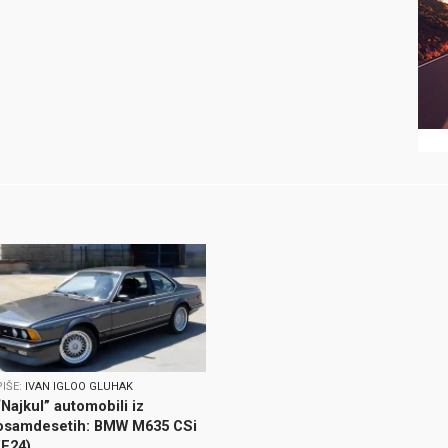
PIŠE:
IVAN IGLOO GLUHAK
“Najkul” automobili iz
osamdesetih: BMW M635 CSi
(E24)