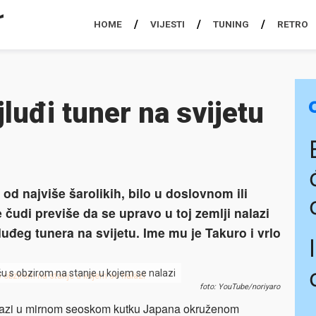
HOME
VIJESTI
TUNING
RETRO
ajluđi tuner na svijetu
od najviše šarolikih, bilo u doslovnom ili
udi previše da se upravo u toj zemlji nalazi
luđeg tunera na svijetu. Ime mu je Takuro i vrlo
eću s obzirom na stanje u kojem se nalazi
foto: YouTube/noriyaro
nalazi u mirnom seoskom kutku Japana okruženom