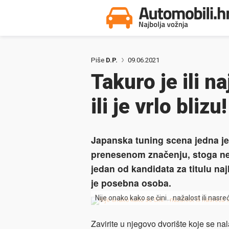
Piše
D.P.
09.06.2021
Takuro je ili n
ili je vrlo blizu!
Japanska tuning scena jedna je 
prenesenom značenju, stoga ne č
jedan od kandidata za titulu naj
je posebna osoba.
Nije onako kako se čini… nažalost ili nasr
Zavirite u njegovo dvorište koje se 