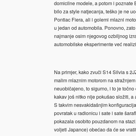
domicilne modele, a potom i poznate Evo
bilo za style natjecanja, teško je ne u
Pontiac Fiera, ali i golemi mlazni moto
u jedan od automobila. Ponovno, zato št
najmanje osim njegovog ozbiljnog izraz
automobilske eksperimente već realizi
Na primjer, kako zvuči S14 Silvia s 2
malim mlaznim motorom na stražnjem kr
neuobičajeno, to sigurno, i to je točno
kakav još nitko nije pokušao složiti, 
S takvim nesvakidašnjim konfiguracijam
povratak u radionicu i sate i sate šara
pokazala osobito pouzdanom na stazi, 
voljeti Japance) obećao da će se vrati