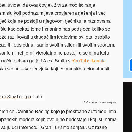
ti uviđati da ovaj čovjek živi za modificiranje
smislu koji podrazumijeva provjerena rješenja i već
ječ koja ne postoji u njegovom rječniku, a raznovrsna
ištu kao dokaz tome instantno nas podsjeća koliko se
že razlikovati u drugačijim krajevima svijeta, osobito
adrti i opsjednuti samo svojim stilom ili svojim sportom.
vanjem i relijem i vjerojatno ne postoji disciplina koju
n način opisao ga je i Alexi Smith s
YouTube kanala
sku scenu – kao čovjeka koji će nauštrb racionalnosti
m? Stavit ću ga u auto!
foto: YouTube/noriyaro
adionice Caroline Racing koje je prekrcano automobilima
 japanskih modela kojih ovdje ne nedostaje i koji su nama
aljujući internetu i Gran Turismo serijalu. Uz razne