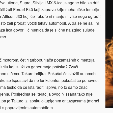
lutione, Supre, Silvije i MX-5-ice, slagane bilo za drift,
očiti žuti Ferrari F40 koji zapravo krije mehaničke temelje
r Allison J33 koji će Takuro ni manje ni više nego ugraditi
o želi probati voziti takav automobil. A da se ne šali ni
a lica govori i činjenica da je slične naizgled sulude
rao.
JZ motorom, četiri turbopunjača pozamašnih dimenzija i
ilu koji služi za generiranje potiska? Zvuči
 ono u čemu Takuro briljira. Pokušat će složiti automobil
a ako se ispostavi da ne funkcionira, pokušat će ponovno.
a teško da će išta raditi isprve, no to samo znači
fljenja. Posljednja se iteracija ovog Nissana tako nije
pa je Takuro iz ispriku okupljenim entuzijastima (moraš
ti s popravljenim automobilom.