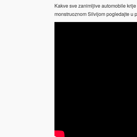
Kakve sve zanimljive automobile krije 
monstruoznom Silvijom pogledajte u p