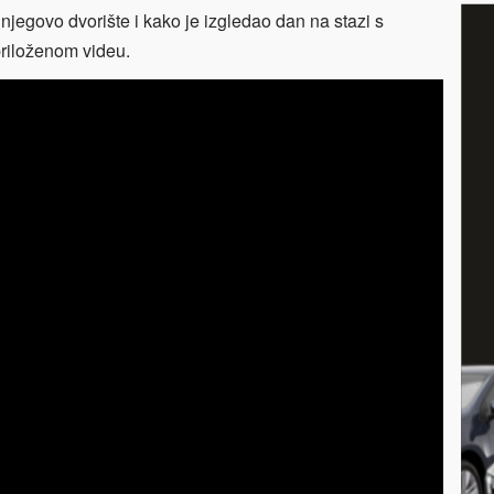
njegovo dvorište i kako je izgledao dan na stazi s
riloženom videu.