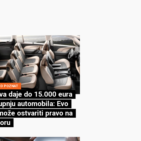
KO POZNAT
va daje do 15.000 eura
upnju automobila: Evo
može ostvariti pravo na
oru