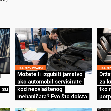
PIŠE:
NIKO POZNAT
PIŠE:
NI
Možete li izgubiti jamstvo
Drža
ako automobil servisirate
za k
 su
kod neovlaštenog
tko 
mehaničara? Evo što doista
potp
kaže zakon