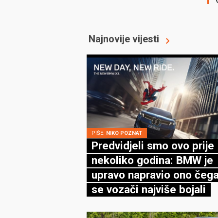
Najnovije vijesti
PIŠE:
NIKO POZNAT
Predvidjeli smo ovo prije
nekoliko godina: BMW je
upravo napravio ono čega
se vozači najviše bojali