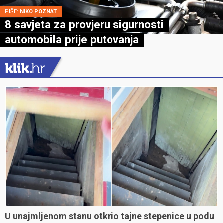
PIŠE:
NIKO POZNAT
8 savjeta za provjeru sigurnosti
automobila prije putovanja
U unajmljenom stanu otkrio tajne stepenice u podu