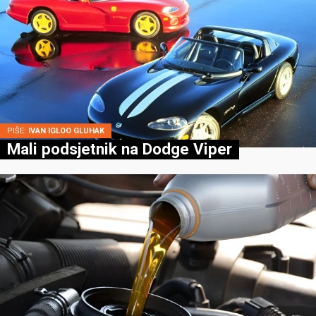
PIŠE:
IVAN IGLOO GLUHAK
Mali podsjetnik na Dodge Viper