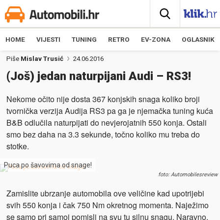
HOME
VIJESTI
TUNING
RETRO
EV-ZONA
OGLASNIK
Piše
Mislav Trusić
24.06.2016
(Još) jedan naturpijani Audi – RS3!
Nekome očito nije dosta 367 konjskih snaga koliko broji
tvornička verzija Audija RS3 pa ga je njemačka tuning kuća
B&B odlučila naturpijati do nevjerojatnih 550 konja. Ostali
smo bez daha na 3.3 sekunde, točno koliko mu treba do
stotke.
Puca po šavovima od snage!
foto: Automobilesreview
Zamislite ubrzanje automobila ove veličine kad upotrijebi
svih 550 konja i čak 750 Nm okretnog momenta. Naježimo
se samo pri samoj pomisli na svu tu silnu snagu. Naravno,