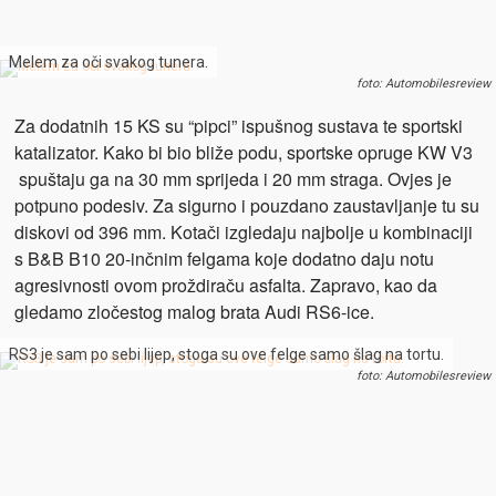
Melem za oči svakog tunera.
foto: Automobilesreview
Za dodatnih 15 KS su “pipci” ispušnog sustava te sportski
katalizator. Kako bi bio bliže podu, sportske opruge KW V3
spuštaju ga na 30 mm sprijeda i 20 mm straga. Ovjes je
potpuno podesiv. Za sigurno i pouzdano zaustavljanje tu su
diskovi od 396 mm. Kotači izgledaju najbolje u kombinaciji
s B&B B10 20-inčnim felgama koje dodatno daju notu
agresivnosti ovom proždiraču asfalta. Zapravo, kao da
gledamo zločestog malog brata Audi RS6-ice.
RS3 je sam po sebi lijep, stoga su ove felge samo šlag na tortu.
foto: Automobilesreview