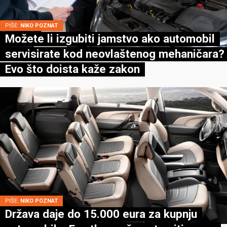
PIŠE:
NIKO POZNAT
Možete li izgubiti jamstvo ako automobil
servisirate kod neovlaštenog mehaničara?
Evo što doista kaže zakon
PIŠE:
NIKO POZNAT
Država daje do 15.000 eura za kupnju