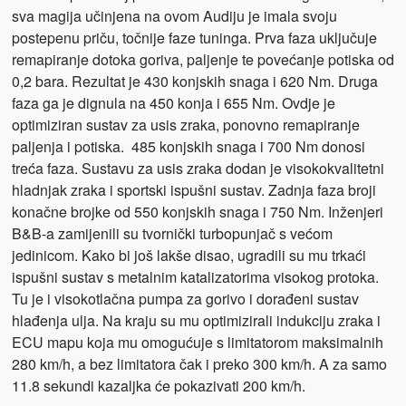
sva magija učinjena na ovom Audiju je imala svoju
postepenu priču, točnije faze tuninga. Prva faza uključuje
remapiranje dotoka goriva, paljenje te povećanje potiska od
0,2 bara. Rezultat je 430 konjskih snaga i 620 Nm. Druga
faza ga je dignula na 450 konja i 655 Nm. Ovdje je
optimiziran sustav za usis zraka, ponovno remapiranje
paljenja i potiska. 485 konjskih snaga i 700 Nm donosi
treća faza. Sustavu za usis zraka dodan je visokokvalitetni
hladnjak zraka i sportski ispušni sustav. Zadnja faza broji
konačne brojke od 550 konjskih snaga i 750 Nm. Inženjeri
B&B-a zamijenili su tvornički turbopunjač s većom
jedinicom. Kako bi još lakše disao, ugradili su mu trkaći
ispušni sustav s metalnim katalizatorima visokog protoka.
Tu je i visokotlačna pumpa za gorivo i dorađeni sustav
hlađenja ulja. Na kraju su mu optimizirali indukciju zraka i
ECU mapu koja mu omogućuje s limitatorom maksimalnih
280 km/h, a bez limitatora čak i preko 300 km/h. A za samo
11.8 sekundi kazaljka će pokazivati 200 km/h.