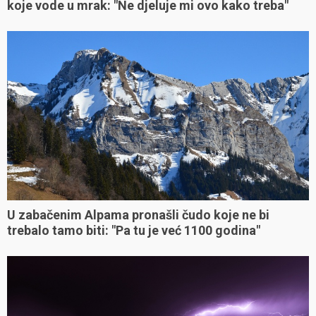
koje vode u mrak: "Ne djeluje mi ovo kako treba"
U zabačenim Alpama pronašli čudo koje ne bi
trebalo tamo biti: "Pa tu je već 1100 godina"