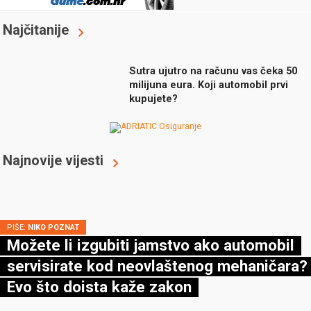
Najčitanije
Sutra ujutro na računu vas čeka 50
milijuna eura. Koji automobil prvi
kupujete?
Najnovije vijesti
PIŠE:
NIKO POZNAT
Možete li izgubiti jamstvo ako automobil
servisirate kod neovlaštenog mehaničara?
Evo što doista kaže zakon