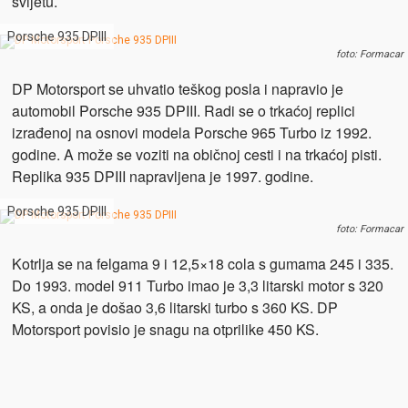
svijetu.
Porsche 935 DPIII
foto: Formacar
DP Motorsport se uhvatio teškog posla i napravio je
automobil Porsche 935 DPIII. Radi se o trkaćoj replici
izrađenoj na osnovi modela Porsche 965 Turbo iz 1992.
godine. A može se voziti na običnoj cesti i na trkaćoj pisti.
Replika 935 DPIII napravljena je 1997. godine.
Porsche 935 DPIII
foto: Formacar
Kotrlja se na felgama 9 i 12,5×18 cola s gumama 245 i 335.
Do 1993. model 911 Turbo imao je 3,3 litarski motor s 320
KS, a onda je došao 3,6 litarski turbo s 360 KS. DP
Motorsport povisio je snagu na otprilike 450 KS.