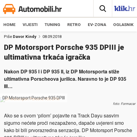
HOME
VIJESTI
TUNING
RETRO
EV-ZONA
OGLASNIK
Piše
Davor Kindy
08.09.2018
DP Motorsport Porsche 935 DPIII je
ultimativna trkaća igračka
Nakon DP 935 I i DP 935 II, iz DP Motorsporta stiže
ultimativna Porscheova jurilica. Naravno to je DP 935
III…
DP Motorsport Porsche 935 DPIII
foto: Formacar
Ako se s ovom ‘pilom’ pojavite na Track Dayu sasvim
sigurno nećete proći nezapaženo, dapače uvjereni smo
kako bi bili prvorazredna senzacija. DP Motorsport Porsche