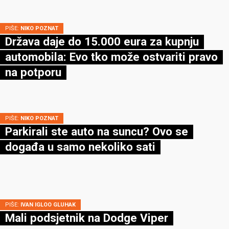
PIŠE:
NIKO POZNAT
Država daje do 15.000 eura za kupnju
automobila: Evo tko može ostvariti pravo
na potporu
PIŠE:
NIKO POZNAT
Parkirali ste auto na suncu? Ovo se
događa u samo nekoliko sati
PIŠE:
IVAN IGLOO GLUHAK
Mali podsjetnik na Dodge Viper