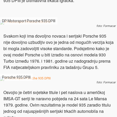
935 DPIII je ultimativna trkaća igračka.
DP Motorsport Porsche 935 DPIII
foto: Formacar
Svakom koji ima dovoljno novaca i serijski Porsche 935
nije dovoljno uzbudljiv ovo je jedna od mogućih verzija koja
bi mogla zadovoljiti visoke standarde. Podsjetimo kako je
ovaj model Porsche u biti izradio na osnovi modela 930
Turbo između 1976. i 1981. godine uz nadogradnju prema
FIA natjecateljskom pravilniku za tadašnju Grupu 5.
Porsche 935 DPIII
foto: Formacar
Osvojio je četiri svjetske titule i pet naslova u američkoj
IMSA-GT seriji te naravno pobjeda na 24 sata Le Mansa
1979. godine. Ovim rezultatima je model 935 zaradio titulu
jednog od najuspješnijih serijski trkaćih automobila na