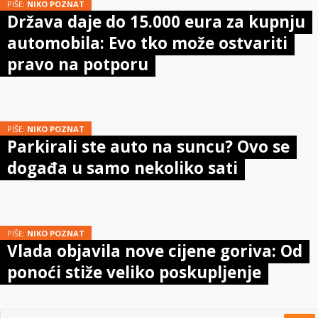
PIŠE:
NIKO POZNAT
Država daje do 15.000 eura za kupnju
automobila: Evo tko može ostvariti
pravo na potporu
PIŠE:
NIKO POZNAT
Parkirali ste auto na suncu? Ovo se
događa u samo nekoliko sati
PIŠE:
NIKO POZNAT
Vlada objavila nove cijene goriva: Od
ponoći stiže veliko poskupljenje