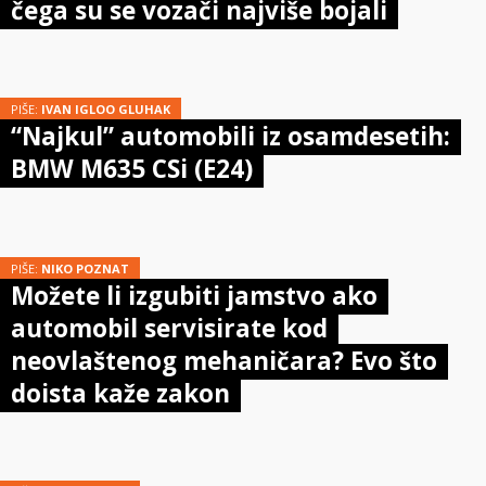
čega su se vozači najviše bojali
PIŠE:
IVAN IGLOO GLUHAK
“Najkul” automobili iz osamdesetih:
BMW M635 CSi (E24)
PIŠE:
NIKO POZNAT
Možete li izgubiti jamstvo ako
automobil servisirate kod
neovlaštenog mehaničara? Evo što
doista kaže zakon