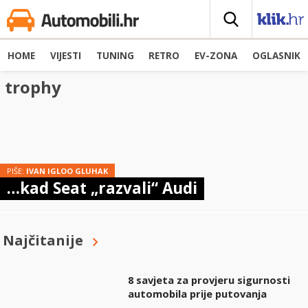
HOME
VIJESTI
TUNING
RETRO
EV-ZONA
OGLASNIK
trophy
PIŠE:
IVAN IGLOO GLUHAK
…kad Seat „razvali“ Audi
Najčitanije
8 savjeta za provjeru sigurnosti
automobila prije putovanja