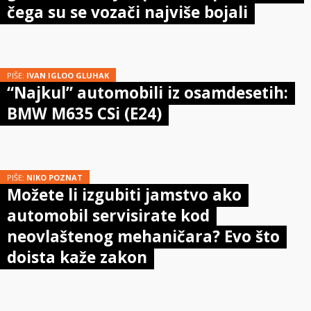
čega su se vozači najviše bojali
PIŠE:
IVAN IGLOO GLUHAK
“Najkul” automobili iz osamdesetih:
BMW M635 CSi (E24)
PIŠE:
NIKO POZNAT
Možete li izgubiti jamstvo ako
automobil servisirate kod
neovlaštenog mehaničara? Evo što
doista kaže zakon