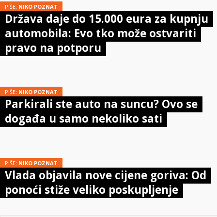
PIŠE:
NIKO POZNAT
Država daje do 15.000 eura za kupnju
automobila: Evo tko može ostvariti
pravo na potporu
PIŠE:
NIKO POZNAT
Parkirali ste auto na suncu? Ovo se
događa u samo nekoliko sati
PIŠE:
NIKO POZNAT
Vlada objavila nove cijene goriva: Od
ponoći stiže veliko poskupljenje