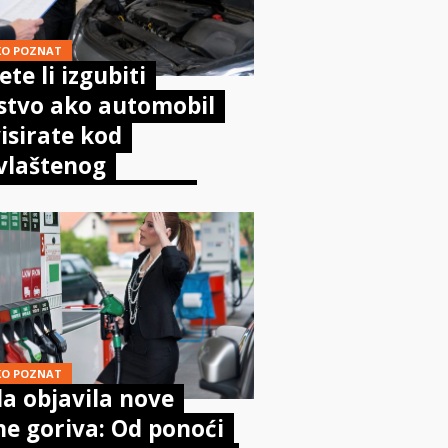
KO POZNAT
te li izgubiti
stvo ako automobil
isirate kod
vlaštenog
aničara? Evo što
sta kaže zakon
KO POZNAT
a objavila nove
ne goriva: Od ponoći