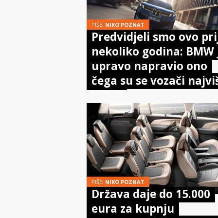
PIŠE:
NIKO POZNAT
Predvidjeli smo ovo pri
nekoliko godina: BMW 
upravo napravio ono
čega su se vozači najvi
bojali
PIŠE:
NIKO POZNAT
Država daje do 15.000
eura za kupnju