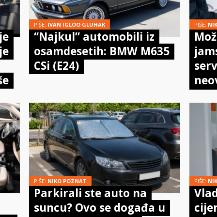
PIŠE:
IVAN IGLOO GLUHAK
PIŠE:
NI
je
“Najkul” automobili iz
Može
je
osamdesetih: BMW M635
jam
CSi (E24)
serv
še
neo
meh
doi
PIŠE:
NIKO POZNAT
PIŠE:
NI
Parkirali ste auto na
Vlad
suncu? Ovo se događa u
cije